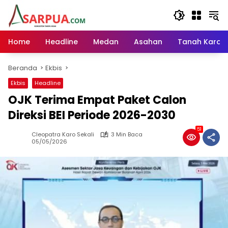
Langsung
ke
konten
Home
Headline
Medan
Asahan
Tanah Karo
Beranda
Ekbis
Ekbis
Headline
OJK Terima Empat Paket Calon
Direksi BEI Periode 2026-2030
51
Cleopatra Karo Sekali
3 Min Baca
05/05/2026