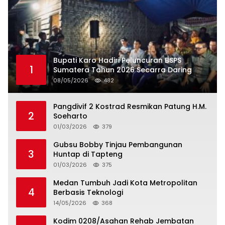
Bupati Karo Hadiri Peluncuran BSPS
1
Sumatera Tahun 2026 Secarra Daring
08/05/2026
482
Pangdivif 2 Kostrad Resmikan Patung H.M.
2
Soeharto
01/03/2026
379
Gubsu Bobby Tinjau Pembangunan
3
Huntap di Tapteng
01/03/2026
375
Medan Tumbuh Jadi Kota Metropolitan
4
Berbasis Teknologi
14/05/2026
368
Kodim 0208/Asahan Rehab Jembatan