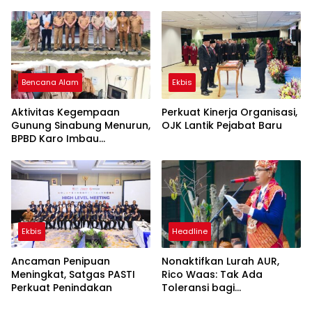
Mencapai 5,6 Hingga 6,0%
Bencana Alam
Ekbis
Aktivitas Kegempaan
Perkuat Kinerja Organisasi,
Gunung Sinabung Menurun,
OJK Lantik Pejabat Baru
BPBD Karo Imbau
Masyarakat Tetap
Waspada dan Patuhi
Rekomendasi
Ekbis
Headline
Ancaman Penipuan
Nonaktifkan Lurah AUR,
Meningkat, Satgas PASTI
Rico Waas: Tak Ada
Perkuat Penindakan
Toleransi bagi
Penyalahgunaan