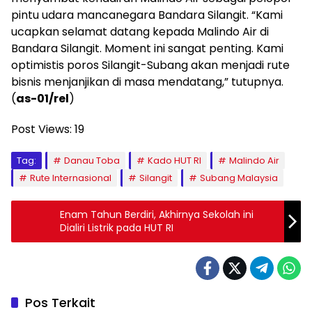
pintu udara mancanegara Bandara Silangit. “Kami
ucapkan selamat datang kepada Malindo Air di
Bandara Silangit. Moment ini sangat penting. Kami
optimistis poros Silangit-Subang akan menjadi rute
bisnis menjanjikan di masa mendatang,” tutupnya.
(
as-01/rel
)
Post Views:
19
Tag:
Danau Toba
Kado HUT RI
Malindo Air
Rute Internasional
Silangit
Subang Malaysia
Enam Tahun Berdiri, Akhirnya Sekolah ini
Dialiri Listrik pada HUT RI
Pos Terkait