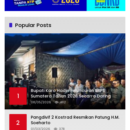
Popular Posts
Bupati Karo Hadiri Peluncuran BSPS
1
Sumatera Tahun 2026 Secarra Daring
08/05/2026
482
Pangdivif 2 Kostrad Resmikan Patung H.M.
2
Soeharto
01/03/2026
378