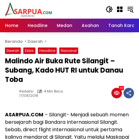
Langsung
ke
konten
Home
Headline
Medan
Asahan
Tanah Karo
Beranda
Daerah
Daerah
Ekbis
Headline
Nasional
Malindo Air Buka Rute Silangit –
Subang, Kado HUT RI untuk Danau
Toba
19
Redaksi
4 Min Baca
17/08/2018
ASARPUA.COM
– Silangit- Menjadi sebuah momen
bersejarah bagi Bandara Internasional Silangit.
Sebab, direct flight internasional untuk pertama
kalinya mendarat di Silangit. Yaitu melalui Maskapai