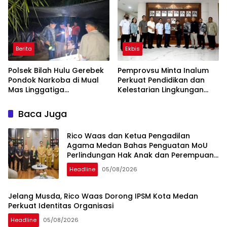
Kepulauan Nias
Berita
Ekbis
Polsek Bilah Hulu Gerebek
Pemprovsu Minta Inalum
Pondok Narkoba di Mual
Perkuat Pendidikan dan
Mas Linggatiga
Kelestarian Lingkungan
Labuhanbatu
Kawasan Danau Toba
Baca Juga
Rico Waas dan Ketua Pengadilan
Agama Medan Bahas Penguatan MoU
Perlindungan Hak Anak dan Perempuan
Pasca Perceraian ASN
Headline
05/08/2026
Jelang Musda, Rico Waas Dorong IPSM Kota Medan
Perkuat Identitas Organisasi
Headline
05/08/2026