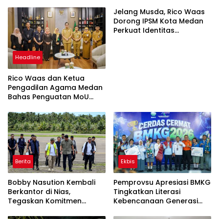
Jelang Musda, Rico Waas
Dorong IPSM Kota Medan
Perkuat Identitas
Organisasi
Headline
Rico Waas dan Ketua
Pengadilan Agama Medan
Bahas Penguatan MoU
Perlindungan Hak Anak
dan Perempuan Pasca
Perceraian ASN
Berita
Ekbis
Bobby Nasution Kembali
Pemprovsu Apresiasi BMKG
Berkantor di Nias,
Tingkatkan Literasi
Tegaskan Komitmen
Kebencanaan Generasi
Berkelanjutan Bangun
Muda