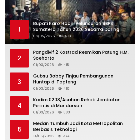
Bupati Karo Hadiri Peluncuran BSPS
1
Sumatera Tahun 2026 Secarra Daring
08/05/2026
493
Pangdivif 2 Kostrad Resmikan Patung H.M.
2
Soeharto
01/03/2026
415
Gubsu Bobby Tinjau Pembangunan
3
Huntap di Tapteng
01/03/2026
410
Kodim 0208/Asahan Rehab Jembatan
4
Perintis di Mandarsah
01/03/2026
383
Medan Tumbuh Jadi Kota Metropolitan
5
Berbasis Teknologi
14/05/2026
374