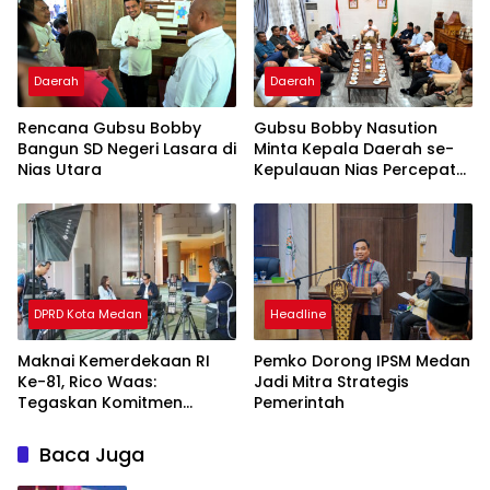
Daerah
Daerah
Rencana Gubsu Bobby
Gubsu Bobby Nasution
Bangun SD Negeri Lasara di
Minta Kepala Daerah se-
Nias Utara
Kepulauan Nias Percepat
Usulan BKP 2027
DPRD Kota Medan
Headline
Maknai Kemerdekaan RI
Pemko Dorong IPSM Medan
Ke-81, Rico Waas:
Jadi Mitra Strategis
Tegaskan Komitmen
Pemerintah
Pelayanan Primer
Baca Juga