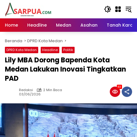
Langsung
ke
konten
Home
Headline
Medan
Asahan
Tanah Karo
Beranda
DPRD Kota Medan
DPRD Kota Medan
Headline
Politik
Lily MBA Dorong Bapenda Kota
Medan Lakukan Inovasi Tingkatkan
PAD
83
Redaksi
2 Min Baca
03/06/2026