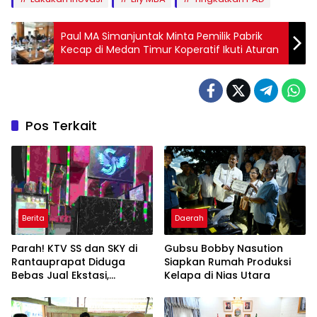
Paul MA Simanjuntak Minta Pemilik Pabrik
Kecap di Medan Timur Koperatif Ikuti Aturan
Pos Terkait
Berita
Daerah
Parah! KTV SS dan SKY di
Gubsu Bobby Nasution
Rantauprapat Diduga
Siapkan Rumah Produksi
Bebas Jual Ekstasi,
Kelapa di Nias Utara
Harganya Tembus Rp270
Ribu per Butir