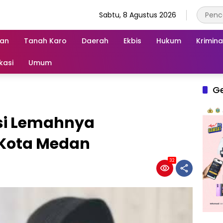
Sabtu, 8 Agustus 2026
an
Tanah Karo
Daerah
Ekbis
Hukum
Krimina
kasi
Umum
G
tisi Lemahnya
Kota Medan
32