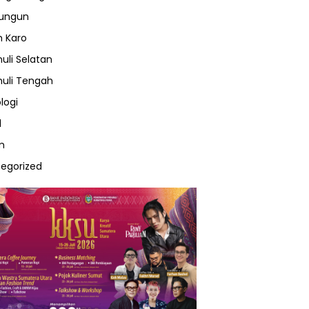
lungun
 Karo
uli Selatan
uli Tengah
logi
l
m
egorized