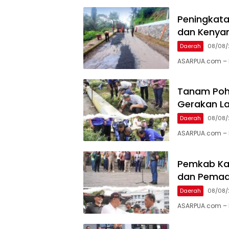
Peningkata
dan Kenya
Daerah
08/08/
ASARPUA.com – 
Tanam Poh
Gerakan La
Daerah
08/08/
ASARPUA.com – Ka
Pemkab Kar
dan Pema
Daerah
08/08/
ASARPUA.com – K