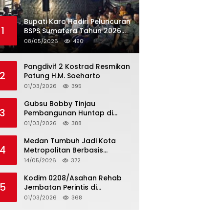
Bupati Karo Hadiri Peluncuran
1
BSPS Sumatera Tahun 2026
Secarra Daring
08/05/2026
490
Pangdivif 2 Kostrad Resmikan
2
Patung H.M. Soeharto
01/03/2026
395
Gubsu Bobby Tinjau
3
Pembangunan Huntap di
Tapteng
01/03/2026
388
Medan Tumbuh Jadi Kota
4
Metropolitan Berbasis
Teknologi
14/05/2026
372
Kodim 0208/Asahan Rehab
5
Jembatan Perintis di
Mandarsah
01/03/2026
368