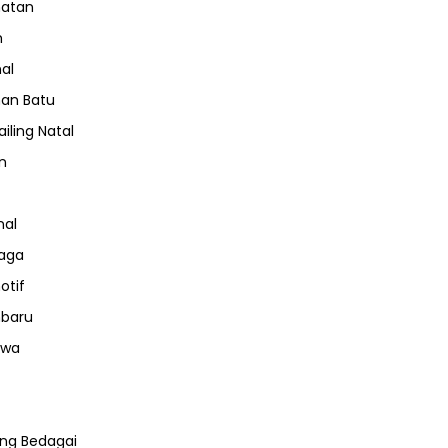
hatan
m
nal
an Batu
iling Natal
n
nal
aga
otif
nbaru
iwa
ng Bedagai