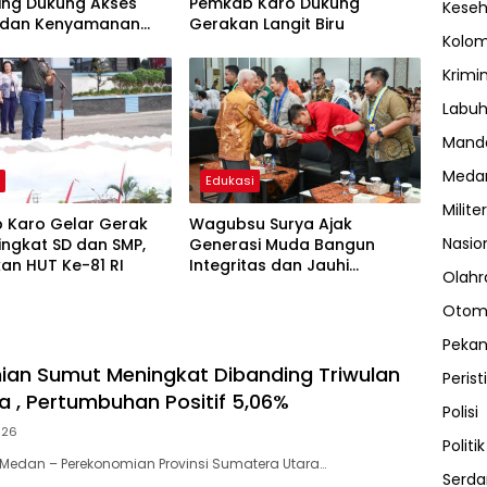
ing Dukung Akses
Pemkab Karo Dukung
Kese
 dan Kenyamanan
Gerakan Langit Biru
Kolo
akat
Krimi
Labuh
Manda
Meda
h
Edukasi
Militer
 Karo Gelar Gerak
Wagubsu Surya Ajak
Nasio
ingkat SD dan SMP,
Generasi Muda Bangun
an HUT Ke-81 RI
Integritas dan Jauhi
Olahr
Narkoba
Otom
Peka
an Sumut Meningkat Dibanding Triwulan
Perist
 , Pertumbuhan Positif 5,06%
Polisi
026
Politik
Medan – Perekonomian Provinsi Sumatera Utara…
Serda