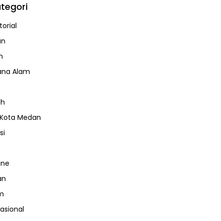
tegori
orial
an
m
ana Alam
ah
 Kota Medan
si
ine
an
m
nasional