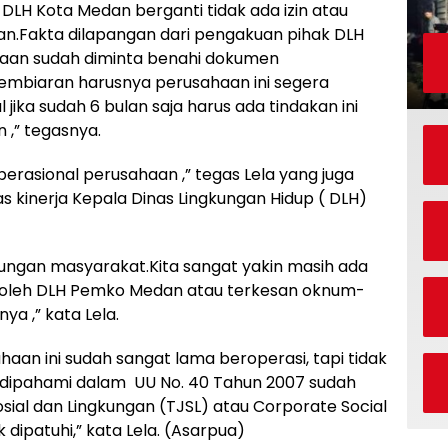
DLH Kota Medan berganti tidak ada izin atau
n.Fakta dilapangan dari pengakuan pihak DLH
haan sudah diminta benahi dokumen
pembiaran harusnya perusahaan ini segera
 jika sudah 6 bulan saja harus ada tindakan ini
 ,” tegasnya.
operasional perusahaan ,” tegas Lela yang juga
s kinerja Kepala Dinas Lingkungan Hidup ( DLH)
gkungan masyarakat.Kita sangat yakin masih ada
an oleh DLH Pemko Medan atau terkesan oknum-
ya ,” kata Lela.
aan ini sudah sangat lama beroperasi, tapi tidak
s dipahami dalam UU No. 40 Tahun 2007 sudah
sial dan Lingkungan (TJSL) atau Corporate Social
ak dipatuhi,” kata Lela. (Asarpua)