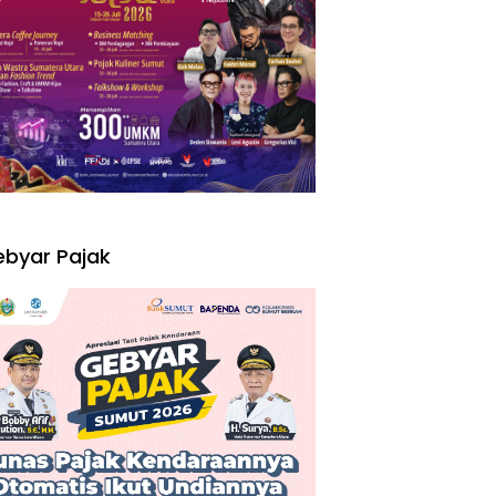
I
byar Pajak