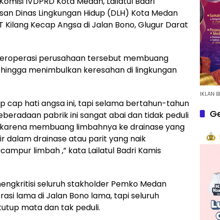
omisi IVDPRD Kota Medan, Lailatul Badri
n Dinas Lingkungan Hidup (DLH) Kota Medan
T Kilang Kecap Angsa di Jalan Bono, Glugur Darat
beroperasi perusahaan tersebut membuang
ehingga menimbulkan keresahan di lingkungan
IKLAN B
p cap hati angsa ini, tapi selama bertahun-tahun
Ge
eradaan pabrik ini sangat abai dan tidak peduli
o karena membuang limbahnya ke drainase yang
r dalam drainase atau parit yang naik
mpur limbah ,” kata Lailatul Badri Kamis
 mengkritisi seluruh stakholder Pemko Medan
asi lama di Jalan Bono lama, tapi seluruh
utup mata dan tak peduli.