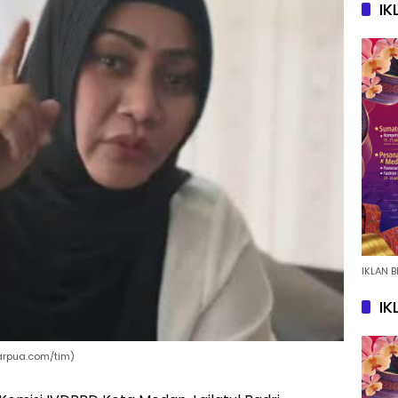
IK
IKLAN B
IK
sarpua.com/tim)