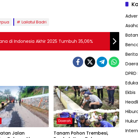
Ka
Advert
rpua
Lailatul Badri
Asah
Bata
Dana di Indonesia Akhir 2025 Tumbuh 35,06%
Benc
Berita
Daer
DPRD
Eduka
Ekbis
Headl
Hibur
Huku
h
Daerah
Inter
katan Jalan
Tanam Pohon Trembesi,