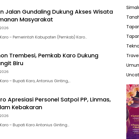
Sima
n Jalan Gundaling Dukung Akses Wisata
Tanah
manan Masyarakat
Tapan
2026
Tapan
Karo – Pemerintah Kabupaten (Pemkab) Karo…
Tekno
on Trembesi, Pemkab Karo Dukung
Trave
ngit Biru
Umu
2026
Uncat
ro – Bupati Karo, Antonius Ginting,…
o Apresiasi Personel Satpol PP, Linmas,
dam Kebakaran
2026
aro – Bupati Karo Antonius Ginting…