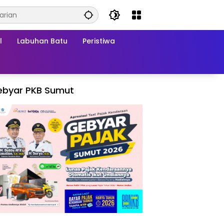
l
Labuhan Batu
Peristiwa
ebyar PKB Sumut