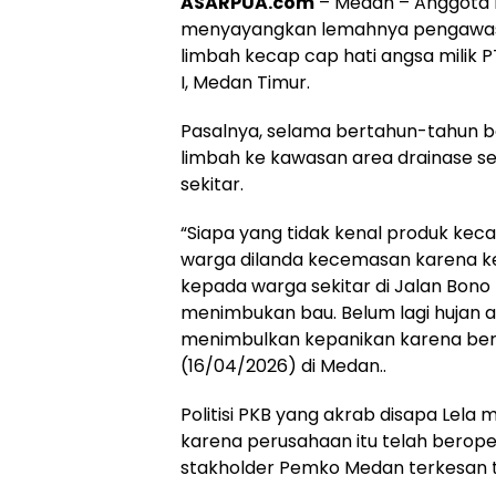
ASARPUA.com
– Medan – Anggota K
menyayangkan lemahnya pengawasa
limbah kecap cap hati angsa milik P
I, Medan Timur.
Pasalnya, selama bertahun-tahun 
limbah ke kawasan area drainase s
sekitar.
“Siapa yang tidak kenal produk keca
warga dilanda kecemasan karena keb
kepada warga sekitar di Jalan Bon
menimbukan bau. Belum lagi hujan ai
menimbulkan kepanikan karena berca
(16/04/2026) di Medan..
Politisi PKB yang akrab disapa Lela
karena perusahaan itu telah beroper
stakholder Pemko Medan terkesan t