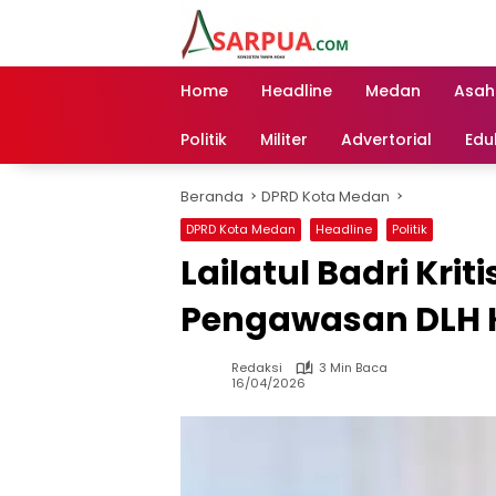
Langsung
ke
konten
Home
Headline
Medan
Asah
Politik
Militer
Advertorial
Edu
Beranda
DPRD Kota Medan
DPRD Kota Medan
Headline
Politik
Lailatul Badri Kri
Pengawasan DLH 
Redaksi
3 Min Baca
16/04/2026