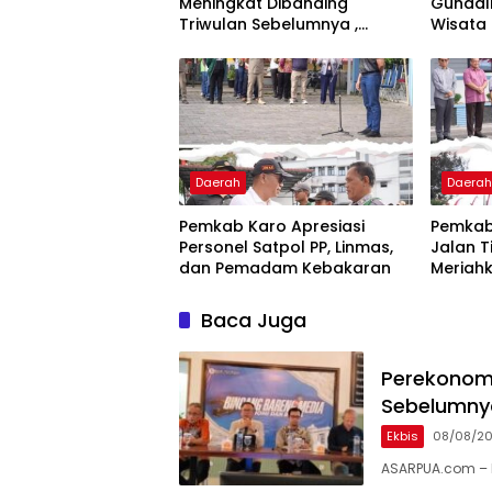
Meningkat Dibanding
Gundal
Triwulan Sebelumnya ,
Wisata
Pertumbuhan Positif 5,06%
Masyar
Daerah
Daera
Pemkab Karo Apresiasi
Pemkab
Personel Satpol PP, Linmas,
Jalan T
dan Pemadam Kebakaran
Meriahk
Baca Juga
Perekonomi
Sebelumnya
Ekbis
08/08/2
ASARPUA.com – 