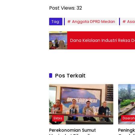
Post Views:
32
Tag:
Anggota DPRD Medan
Asa
Dana Kelolaan Industri Reksa 
Pos Terkait
Ekbis
Daera
Perekonomian Sumut
Pening