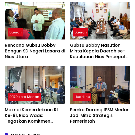
Ribu per Butir
Daerah
Daerah
Rencana Gubsu Bobby
Gubsu Bobby Nasution
Bangun SD Negeri Lasara di
Minta Kepala Daerah se-
Nias Utara
Kepulauan Nias Percepat
Usulan BKP 2027
DPRD Kota Medan
Headline
Maknai Kemerdekaan RI
Pemko Dorong IPSM Medan
Ke-81, Rico Waas:
Jadi Mitra Strategis
Tegaskan Komitmen
Pemerintah
Pelayanan Primer