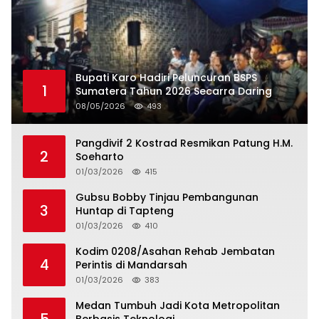
Bupati Karo Hadiri Peluncuran BSPS
1
Sumatera Tahun 2026 Secarra Daring
08/05/2026
493
Pangdivif 2 Kostrad Resmikan Patung H.M.
2
Soeharto
01/03/2026
415
Gubsu Bobby Tinjau Pembangunan
3
Huntap di Tapteng
01/03/2026
410
Kodim 0208/Asahan Rehab Jembatan
4
Perintis di Mandarsah
01/03/2026
383
Medan Tumbuh Jadi Kota Metropolitan
5
Berbasis Teknologi