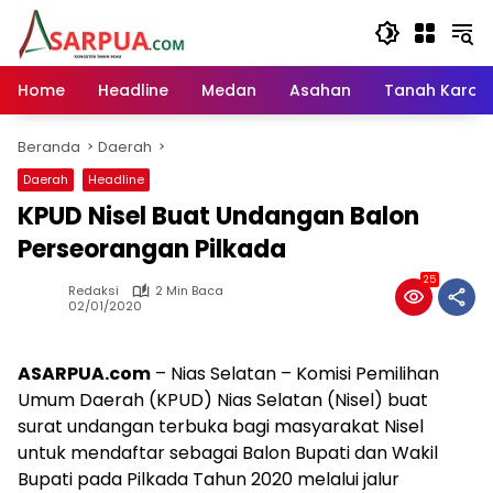
Langsung
ke
konten
Home
Headline
Medan
Asahan
Tanah Karo
Beranda
Daerah
Daerah
Headline
KPUD Nisel Buat Undangan Balon
Perseorangan Pilkada
25
Redaksi
2 Min Baca
02/01/2020
ASARPUA.com
– Nias Selatan – Komisi Pemilihan
Umum Daerah (KPUD) Nias Selatan (Nisel) buat
surat undangan terbuka bagi masyarakat Nisel
untuk mendaftar sebagai Balon Bupati dan Wakil
Bupati pada Pilkada Tahun 2020 melalui jalur