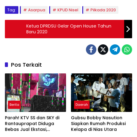
Tag:
Asarpua
KPUD Nisel
Pilkada 2020
Ketua DPRDSU Gelar Open House Tahun
Baru 2020
Pos Terkait
Berita
Daerah
Parah! KTV SS dan SKY di
Gubsu Bobby Nasution
Rantauprapat Diduga
Siapkan Rumah Produksi
Bebas Jual Ekstasi,
Kelapa di Nias Utara
Harganya Tembus Rp270