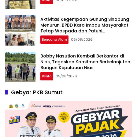
Aktivitas Kegempaan Gunung Sinabung
Menurun, BPBD Karo Imbau Masyarakat
Tetap Waspada dan Patuhi
Rekomendasi
Bencana Alam
06/08/2026
Bobby Nasution Kembali Berkantor di
Nias, Tegaskan Komitmen Berkelanjutan
Bangun Kepulauan Nias
Berita
05/08/2026
Gebyar PKB Sumut