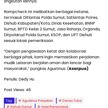
angkutan lainnya.
Rampcheck ini melibatkan berbagai instansi,
termasuk Ditlantas Polda Sumut, Satlantas Polres,
Dishub Kabupaten/Kota, Dinas Kesehatan, BNNP
Sumut, BPTD Kelas 2 Sumut, Jasa Raharja, Organda,
Ditpolairud Polda Sumut, KSOP, dan UPT Dishub
sesuai lokasi pemeriksaan.
“Dengan pengawasan ketat dan kolaborasi
berbagai pihak, kami ingin memastikan perjalanan
mudik Lebaran berjalan aman dan lancar bagi
masyarakat,” pungkas Agustinus. (
Asarpua)
Penulis: Dedy Hu
Post Views:
46
Tag:
Agustinus Panjaitan
Danau Toba
Dishub Sumut
Hasil Rampcheck