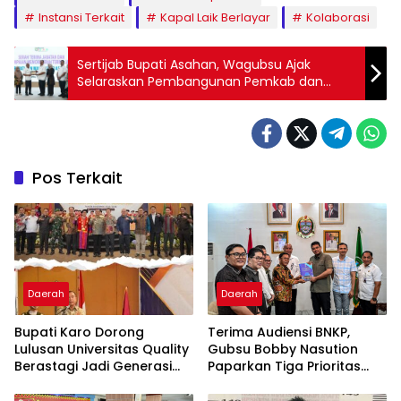
Instansi Terkait
Kapal Laik Berlayar
Kolaborasi
Sertijab Bupati Asahan, Wagubsu Ajak
Selaraskan Pembangunan Pemkab dan
Pemprov
Pos Terkait
Daerah
Daerah
Bupati Karo Dorong
Terima Audiensi BNKP,
Lulusan Universitas Quality
Gubsu Bobby Nasution
Berastagi Jadi Generasi
Paparkan Tiga Prioritas
Inovatif dan Berintegritas
Pembangunan Kepulauan
Nias