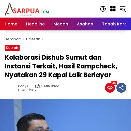
Langsung
ke
konten
Home
Headline
Medan
Asahan
Tanah Karo
Beranda
Daerah
Daerah
Kolaborasi Dishub Sumut dan
Instansi Terkait, Hasil Rampcheck,
Nyatakan 29 Kapal Laik Berlayar
46
Dedy Hu
2 Min Baca
06/03/2025