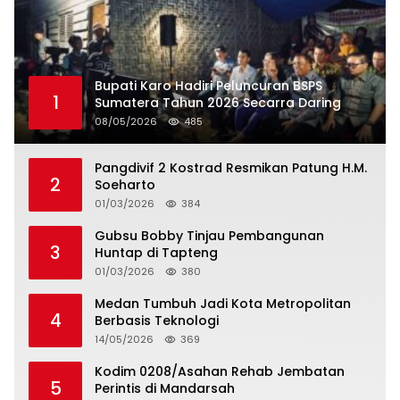
Bupati Karo Hadiri Peluncuran BSPS
1
Sumatera Tahun 2026 Secarra Daring
08/05/2026
485
Pangdivif 2 Kostrad Resmikan Patung H.M.
2
Soeharto
01/03/2026
384
Gubsu Bobby Tinjau Pembangunan
3
Huntap di Tapteng
01/03/2026
380
Medan Tumbuh Jadi Kota Metropolitan
4
Berbasis Teknologi
14/05/2026
369
Kodim 0208/Asahan Rehab Jembatan
5
Perintis di Mandarsah