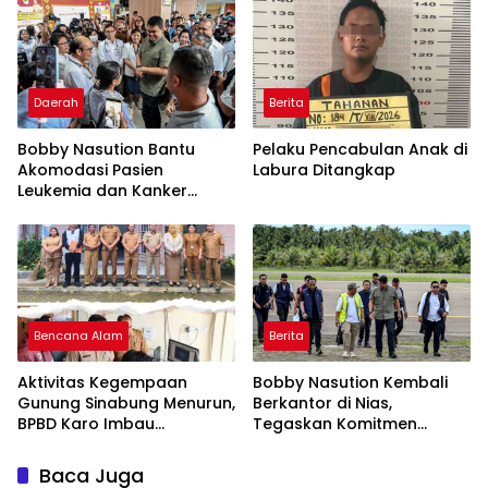
Daerah
Berita
Bobby Nasution Bantu
Pelaku Pencabulan Anak di
Akomodasi Pasien
Labura Ditangkap
Leukemia dan Kanker
Tiroid Saat Tinjau RSUD
Thomsen
Bencana Alam
Berita
Aktivitas Kegempaan
Bobby Nasution Kembali
Gunung Sinabung Menurun,
Berkantor di Nias,
BPBD Karo Imbau
Tegaskan Komitmen
Masyarakat Tetap
Berkelanjutan Bangun
Waspada dan Patuhi
Kepulauan Nias
Baca Juga
Rekomendasi