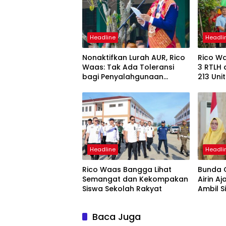
Headline
Headli
Nonaktifkan Lurah AUR, Rico
Rico Wa
Waas: Tak Ada Toleransi
3 RTLH 
bagi Penyalahgunaan
213 Un
Wewenang
Headline
Headli
Rico Waas Bangga Lihat
Bunda 
Semangat dan Kekompakan
Airin A
Siswa Sekolah Rakyat
Ambil 
Depan
Baca Juga