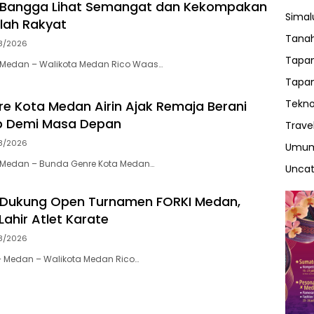
 Bangga Lihat Semangat dan Kekompakan
Sima
lah Rakyat
Tanah
8/2026
Tapan
Medan – Walikota Medan Rico Waas…
Tapan
Tekno
e Kota Medan Airin Ajak Remaja Berani
ap Demi Masa Depan
Trave
8/2026
Umu
Medan – Bunda Genre Kota Medan…
Uncat
 Dukung Open Turnamen FORKI Medan,
ahir Atlet Karate
8/2026
Medan – Walikota Medan Rico…