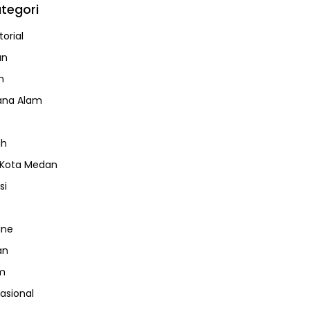
tegori
orial
an
m
ana Alam
ah
 Kota Medan
si
ine
an
m
nasional