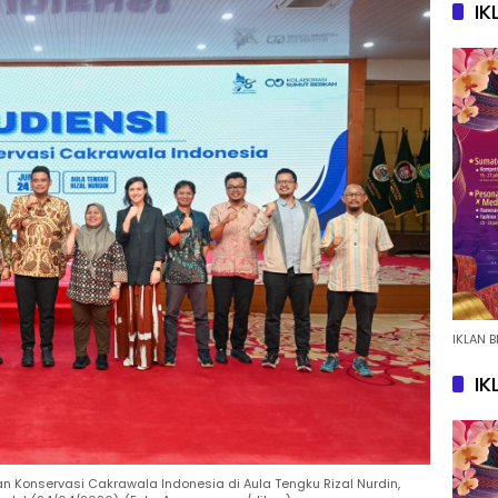
IK
IKLAN B
IK
 Konservasi Cakrawala Indonesia di Aula Tengku Rizal Nurdin,