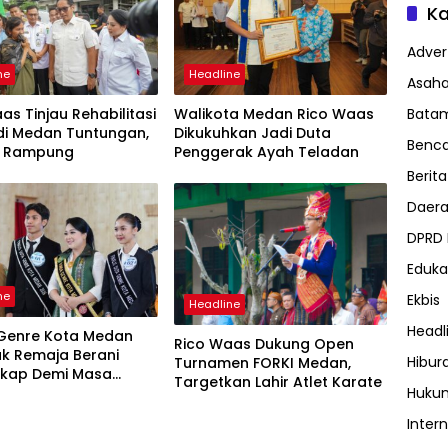
Ka
Advert
ne
Headline
Asah
Bata
as Tinjau Rehabilitasi
Walikota Medan Rico Waas
di Medan Tuntungan,
Dikukuhkan Jadi Duta
Benc
it Rampung
Penggerak Ayah Teladan
Berita
Daer
DPRD
Eduka
ne
Ekbis
Headline
Headl
Genre Kota Medan
Rico Waas Dukung Open
jak Remaja Berani
Hibur
Turnamen FORKI Medan,
Sikap Demi Masa
Targetkan Lahir Atlet Karate
Huku
Inter