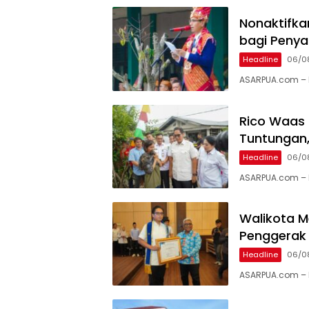
Nonaktifka
bagi Peny
Headline
06/0
ASARPUA.com –
Rico Waas T
Tuntungan,
Headline
06/0
ASARPUA.com – 
Walikota M
Penggerak
Headline
06/0
ASARPUA.com – 