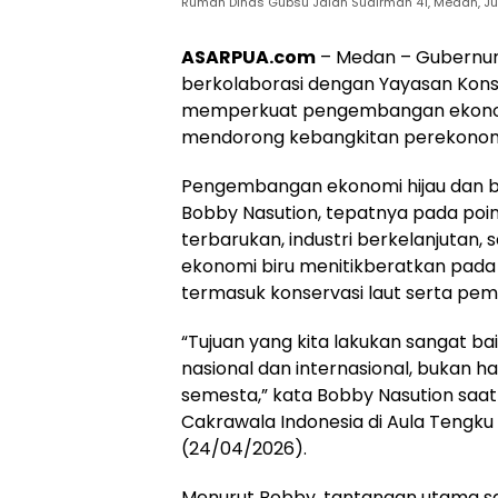
Rumah Dinas Gubsu Jalan Sudirman 41, Medan, Ju
ASARPUA.com
– Medan – Gubernur
berkolaborasi dengan Yayasan Konse
memperkuat pengembangan ekonomi 
mendorong kebangkitan perekonomi
Pengembangan ekonomi hijau dan bi
Bobby Nasution, tepatnya pada poin
terbarukan, industri berkelanjutan, 
ekonomi biru menitikberatkan pada 
termasuk konservasi laut serta pem
“Tujuan yang kita lakukan sangat ba
nasional dan internasional, bukan ha
semesta,” kata Bobby Nasution saa
Cakrawala Indonesia di Aula Tengku 
(24/04/2026).
Menurut Bobby, tantangan utama sa