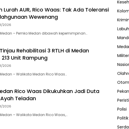
Kese
n Lurah AUR, Rico Waas: Tak Ada Toleransi
Kolo
alahgunaan Wewenang
Krimi
8/2026
Labuh
 Medan – Pemko Medan dibawah kepemimpinan…
Manda
Meda
injau Rehabilitasi 3 RTLH di Medan
Militer
 213 Unit Rampung
Nasio
8/2026
Olahr
Medan – Walikota Medan Rico Waas…
Otom
edan Rico Waas Dikukuhkan Jadi Duta
Peka
 Ayah Teladan
Perist
8/2026
Polisi
Medan – Walikota Medan Rico Waas,…
Politik
Serda