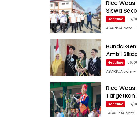
Rico Waas
Siswa Seko
Headline
06/0
ASARPUA.com – 
Bunda Genr
Ambil Sik
Headline
06/0
ASARPUA.com – 
Rico Waas
Targetkan L
Headline
06/0
ASARPUA.com – 