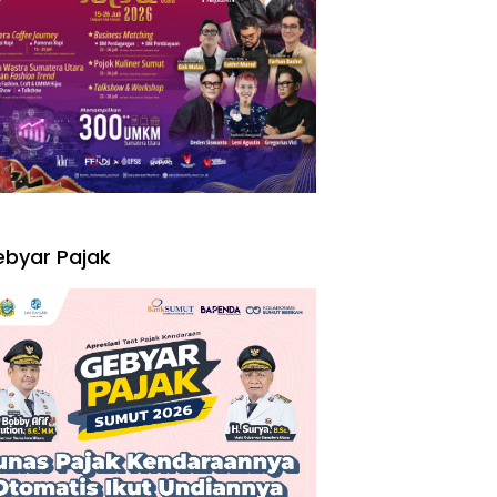
I
byar Pajak