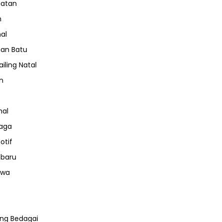
hatan
m
nal
an Batu
iling Natal
n
nal
aga
otif
nbaru
iwa
ng Bedagai