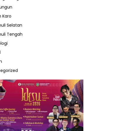
lungun
 Karo
uli Selatan
uli Tengah
logi
l
m
egorized