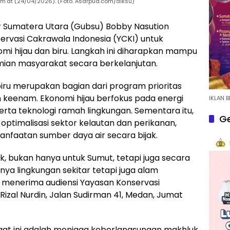
m'at (24/04/2026). (Foto. Asarpua.com/diksu)
 Sumatera Utara (Gubsu) Bobby Nasution
rvasi Cakrawala Indonesia (YCKI) untuk
hijau dan biru. Langkah ini diharapkan mampu
an masyarakat secara berkelanjutan.
ru merupakan bagian dari program prioritas
 keenam. Ekonomi hijau berfokus pada energi
IKLAN B
serta teknologi ramah lingkungan. Sementara itu,
Ge
optimalisasi sektor kelautan dan perikanan,
anfaatan sumber daya air secara bijak.
ik, bukan hanya untuk Sumut, tetapi juga secara
nya lingkungan sekitar tetapi juga alam
t menerima audiensi Yayasan Konservasi
Rizal Nurdin, Jalan Sudirman 41, Medan, Jumat
at ini adalah menjaga keberlangsungan makhluk