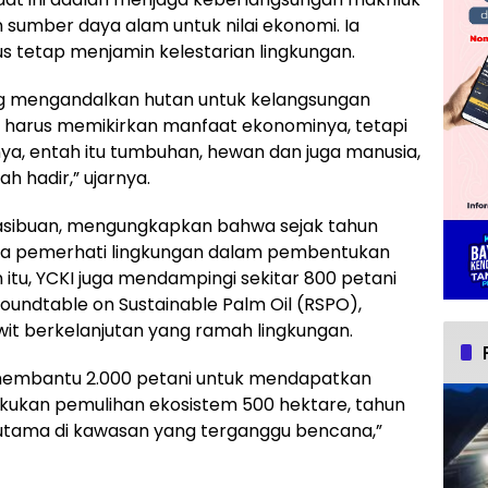
sumber daya alam untuk nilai ekonomi. Ia
s tetap menjamin kelestarian lingkungan.
ng mengandalkan hutan untuk kelangsungan
 harus memikirkan manfaat ekonominya, tetapi
nya, entah itu tumbuhan, hewan dan juga manusia,
h hadir,” ujarnya.
 Hasibuan, mengungkapkan bahwa sejak tahun
ra pemerhati lingkungan dalam pembentukan
 itu, YCKI juga mendampingi sekitar 800 petani
oundtable on Sustainable Palm Oil (RSPO),
wit berkelanjutan yang ramah lingkungan.
membantu 2.000 petani untuk mendapatkan
akukan pemulihan ekosistem 500 hektare, tahun
erutama di kawasan yang terganggu bencana,”