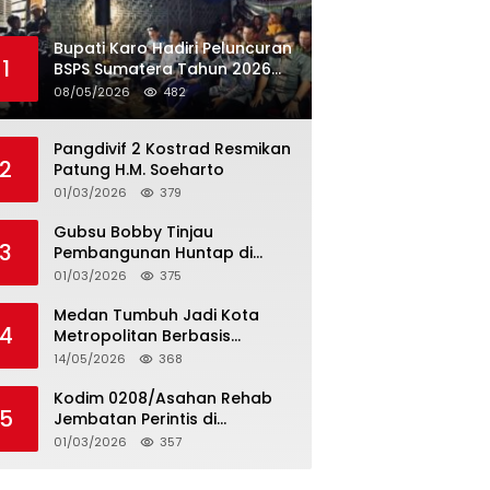
Bupati Karo Hadiri Peluncuran
1
BSPS Sumatera Tahun 2026
Secarra Daring
08/05/2026
482
Pangdivif 2 Kostrad Resmikan
2
Patung H.M. Soeharto
01/03/2026
379
Gubsu Bobby Tinjau
3
Pembangunan Huntap di
Tapteng
01/03/2026
375
Medan Tumbuh Jadi Kota
4
Metropolitan Berbasis
Teknologi
14/05/2026
368
Kodim 0208/Asahan Rehab
5
Jembatan Perintis di
Mandarsah
01/03/2026
357