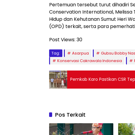
Pertemuan tersebut turut dihadiri Se
Conservation International, Melissa
Hidup dan Kehutanan Sumut Heri Wa
(OPD) terkait, serta para pemerhati
Post Views:
30
Tag:
Asarpua
Gubsu Bobby Nas
Konservasi Cakrawala Indonesia
Pemkab Karo Pastikan CSR Tep
Pos Terkait