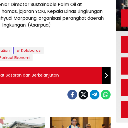
nior Director Sustainable Palm Oil at
 Thomas, jajaran YCKI, Kepala Dinas Lingkungan
hyudi Marpaung, organisasi perangkat daerah
 lingkungan. (Asarpua)
ution
Kolaborasi
Perkuat Ekonomi
at Sasaran dan Berkelanjutan