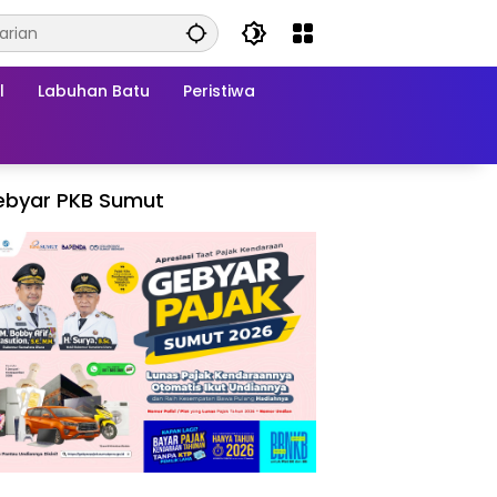
l
Labuhan Batu
Peristiwa
ebyar PKB Sumut