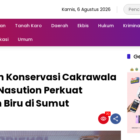
Kamis, 6 Agustus 2026
an
Tanah Karo
Daerah
Ekbis
Hukum
Krimina
kasi
Umum
G
n Konservasi Cakrawala
Nasution Perkuat
 Biru di Sumut
30