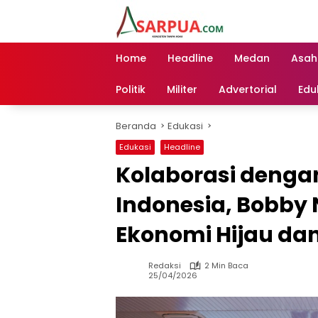
Langsung
ke
konten
Home
Headline
Medan
Asah
Politik
Militer
Advertorial
Edu
Beranda
Edukasi
Edukasi
Headline
Kolaborasi denga
Indonesia, Bobby 
Ekonomi Hijau dan
Redaksi
2 Min Baca
25/04/2026