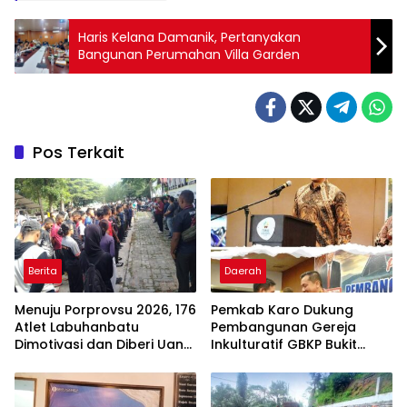
Haris Kelana Damanik, Pertanyakan
Bangunan Perumahan Villa Garden
Pos Terkait
Berita
Daerah
Menuju Porprovsu 2026, 176
Pemkab Karo Dukung
Atlet Labuhanbatu
Pembangunan Gereja
Dimotivasi dan Diberi Uang
Inkulturatif GBKP Bukit
Puding
Klasis Barus Sibayak