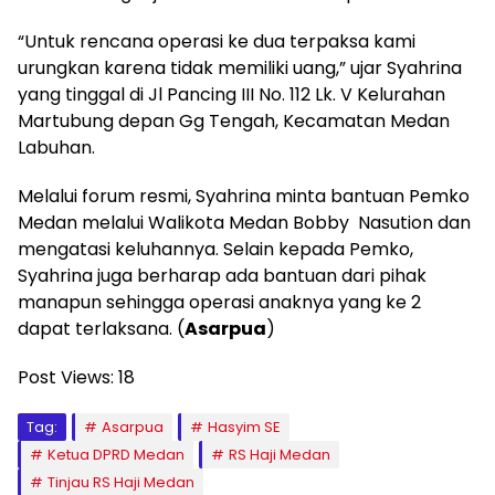
“Untuk rencana operasi ke dua terpaksa kami
urungkan karena tidak memiliki uang,” ujar Syahrina
yang tinggal di Jl Pancing III No. 112 Lk. V Kelurahan
Martubung depan Gg Tengah, Kecamatan Medan
Labuhan.
Melalui forum resmi, Syahrina minta bantuan Pemko
Medan melalui Walikota Medan Bobby Nasution dan
mengatasi keluhannya. Selain kepada Pemko,
Syahrina juga berharap ada bantuan dari pihak
manapun sehingga operasi anaknya yang ke 2
dapat terlaksana. (
Asarpua
)
Post Views:
18
Tag:
Asarpua
Hasyim SE
Ketua DPRD Medan
RS Haji Medan
Tinjau RS Haji Medan