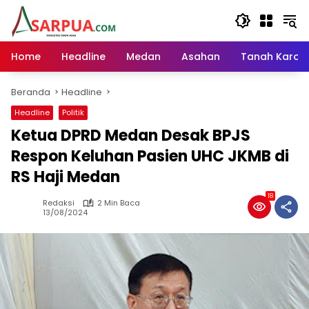
Langsung
ke
konten
Home
Headline
Medan
Asahan
Tanah Karo
Beranda
Headline
Headline
Politik
Ketua DPRD Medan Desak BPJS
Respon Keluhan Pasien UHC JKMB di
RS Haji Medan
18
Redaksi
2 Min Baca
13/08/2024