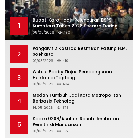
Bupati Karo Hadiri Peluncuran BSPS
1
Sumatera Tahun 2026 Secarra Daring
08/05/2026
490
Pangdivif 2 Kostrad Resmikan Patung H.M.
2
Soeharto
01/03/2026
410
Gubsu Bobby Tinjau Pembangunan
3
Huntap di Tapteng
01/03/2026
404
Medan Tumbuh Jadi Kota Metropolitan
4
Berbasis Teknologi
14/05/2026
373
Kodim 0208/Asahan Rehab Jembatan
5
Perintis di Mandarsah
01/03/2026
372