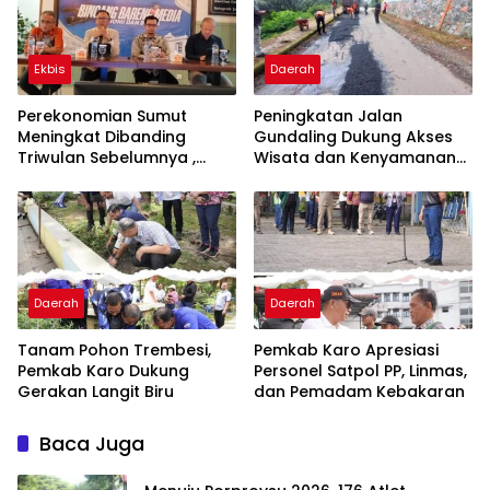
Ekbis
Daerah
Perekonomian Sumut
Peningkatan Jalan
Meningkat Dibanding
Gundaling Dukung Akses
Triwulan Sebelumnya ,
Wisata dan Kenyamanan
Pertumbuhan Positif 5,06%
Masyarakat
Daerah
Daerah
Tanam Pohon Trembesi,
Pemkab Karo Apresiasi
Pemkab Karo Dukung
Personel Satpol PP, Linmas,
Gerakan Langit Biru
dan Pemadam Kebakaran
Baca Juga