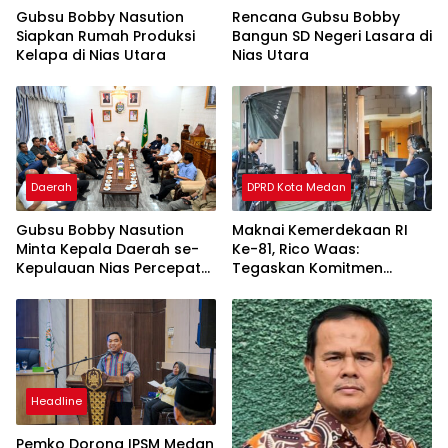
Gubsu Bobby Nasution
Rencana Gubsu Bobby
Siapkan Rumah Produksi
Bangun SD Negeri Lasara di
Kelapa di Nias Utara
Nias Utara
Daerah
DPRD Kota Medan
Gubsu Bobby Nasution
Maknai Kemerdekaan RI
Minta Kepala Daerah se-
Ke-81, Rico Waas:
Kepulauan Nias Percepat
Tegaskan Komitmen
Usulan BKP 2027
Pelayanan Primer
Headline
Pemko Dorong IPSM Medan