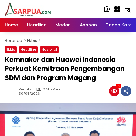
Langsung
ke
konten
Home
Headline
Medan
Asahan
Tanah Karo
Beranda
Ekbis
Ekbis
Headline
Nasional
Kemnaker dan Huawei Indonesia
Perkuat Kemitraan Pengembangan
SDM dan Program Magang
83
Redaksi
2 Min Baca
30/05/2026