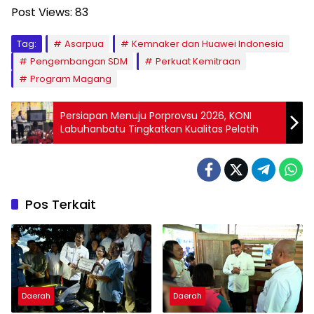
Post Views:
83
Tag:
Asarpua
Kemnaker dan Huawei Indonesia
Pengembangan SDM
Perkuat Kemitraan
Program Magang
Persiapan Menuju Porprovsu 2026, KONI
Labuhanbatu Tingkatkan Kualitas Pelatih
Pos Terkait
Daerah
Daerah