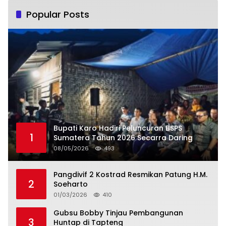
Popular Posts
Bupati Karo Hadiri Peluncuran BSPS
1
Sumatera Tahun 2026 Secarra Daring
08/05/2026
493
Pangdivif 2 Kostrad Resmikan Patung H.M.
2
Soeharto
01/03/2026
410
Gubsu Bobby Tinjau Pembangunan
3
Huntap di Tapteng