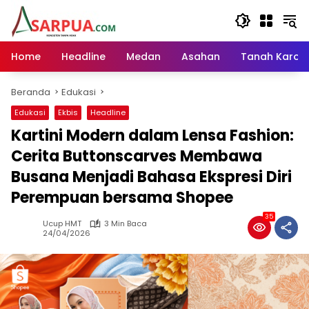
Langsung
ke
konten
Home
Headline
Medan
Asahan
Tanah Karo
Beranda
Edukasi
Edukasi
Ekbis
Headline
Kartini Modern dalam Lensa Fashion:
Cerita Buttonscarves Membawa
Busana Menjadi Bahasa Ekspresi Diri
Perempuan bersama Shopee
35
Ucup HMT
3 Min Baca
24/04/2026