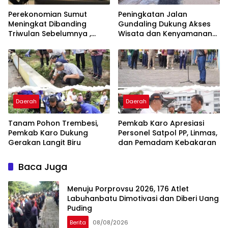
Perekonomian Sumut
Peningkatan Jalan
Meningkat Dibanding
Gundaling Dukung Akses
Triwulan Sebelumnya ,
Wisata dan Kenyamanan
Pertumbuhan Positif 5,06%
Masyarakat
Daerah
Daerah
Tanam Pohon Trembesi,
Pemkab Karo Apresiasi
Pemkab Karo Dukung
Personel Satpol PP, Linmas,
Gerakan Langit Biru
dan Pemadam Kebakaran
Baca Juga
Menuju Porprovsu 2026, 176 Atlet
Labuhanbatu Dimotivasi dan Diberi Uang
Puding
Berita
08/08/2026