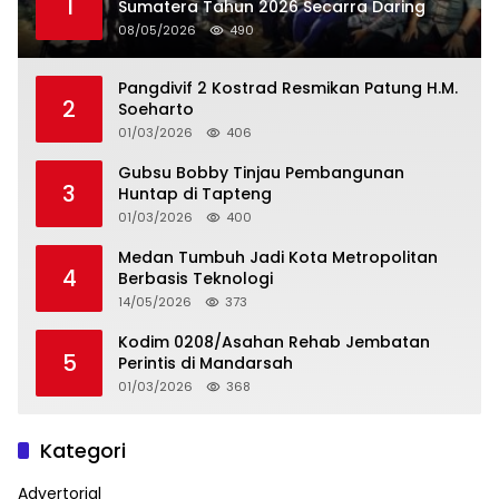
1
Sumatera Tahun 2026 Secarra Daring
08/05/2026
490
Pangdivif 2 Kostrad Resmikan Patung H.M.
2
Soeharto
01/03/2026
406
Gubsu Bobby Tinjau Pembangunan
3
Huntap di Tapteng
01/03/2026
400
Medan Tumbuh Jadi Kota Metropolitan
4
Berbasis Teknologi
14/05/2026
373
Kodim 0208/Asahan Rehab Jembatan
5
Perintis di Mandarsah
01/03/2026
368
Kategori
Advertorial