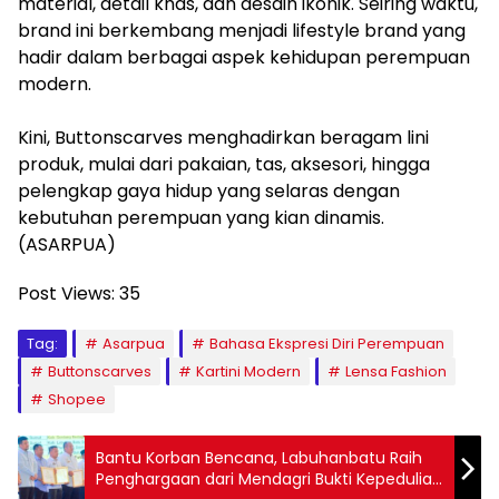
material, detail khas, dan desain ikonik. Seiring waktu,
brand ini berkembang menjadi lifestyle brand yang
hadir dalam berbagai aspek kehidupan perempuan
modern.
Kini, Buttonscarves menghadirkan beragam lini
produk, mulai dari pakaian, tas, aksesori, hingga
pelengkap gaya hidup yang selaras dengan
kebutuhan perempuan yang kian dinamis.
(ASARPUA)
Post Views:
35
Tag:
Asarpua
Bahasa Ekspresi Diri Perempuan
Buttonscarves
Kartini Modern
Lensa Fashion
Shopee
Bantu Korban Bencana, Labuhanbatu Raih
Penghargaan dari Mendagri Bukti Kepedulian