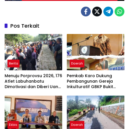
Kemanusiaan Antar Daerah
Pos Terkait
Berita
Daerah
Menuju Porprovsu 2026, 176
Pemkab Karo Dukung
Atlet Labuhanbatu
Pembangunan Gereja
Dimotivasi dan Diberi Uang
Inkulturatif GBKP Bukit
Puding
Klasis Barus Sibayak
Ekbis
Daerah