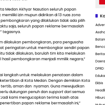
ota Medan Akhyar Nasution seluruh papan
emiliki izin mupun didirikan di 13 ruas zona
Ka
, pembongkaran yang dilaklukan tidak ada pilih
Advert
aktu saja, seluruh papan reklame bermasalah
!” tegasnya.
Asah
Bata
lum dilakukan pembongkaran, para pengusaha
Benc
surat peringatan untuk membongkar sendiri papan
tu tidak dilakukan, barulah tim kita melakukan
Berita
 hasil pembongkaran menjadi mmilik negara,”
Daer
DPRD
agai langkah untuk melakukan penataan dalam
Eduka
ketertiban di Kota Medan. Dengan demikian Kota
Ekbis
 tertib, aman dan nyaman. Guna mewujudkan
Headl
 perlu dukungan penuh dan
support
dari semua
. “Jadi kami mengucapkan terima kasih atas
Hibur
penertiban papan reklame bermasalah ini,”
Huku