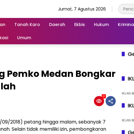
Jumat, 7 Agustus 2026
an
Tanah Karo
Daerah
Ekbis
Hukum
Krimina
kasi
Umum
G
g Pemko Medan Bongkar
IK
lah
IKLAN B
21
IK
IKLAN B
/09/2018) petang hingga malam, sebanyak 7
ah. Selain tidak memiliki izin, pembongkaran
Ge