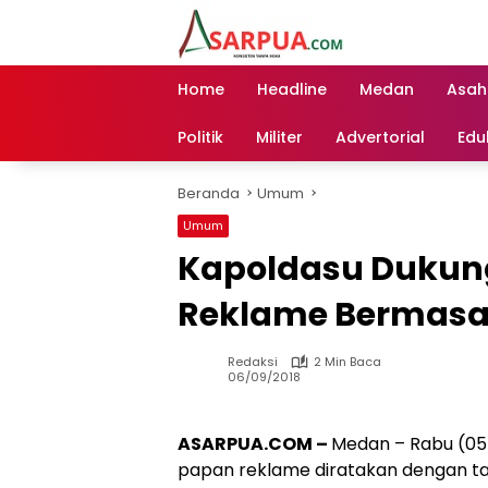
Langsung
ke
konten
Home
Headline
Medan
Asah
Politik
Militer
Advertorial
Edu
Beranda
Umum
Umum
Kapoldasu Dukun
Reklame Bermasa
Redaksi
2 Min Baca
06/09/2018
ASARPUA.COM –
Medan – Rabu (05
papan reklame diratakan dengan tan