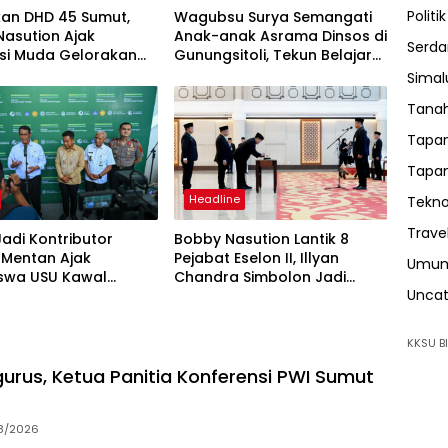
Politik
kan DHD 45 Sumut,
Wagubsu Surya Semangati
asution Ajak
Anak-anak Asrama Dinsos di
Serda
si Muda Gelorakan
Gunungsitoli, Tekun Belajar
at Juang ’45
Raih Cita-cita
Sima
Tanah
Tapan
Tapan
Headline
Tekno
Trave
adi Kontributor
Bobby Nasution Lantik 8
 Mentan Ajak
Pejabat Eselon II, Illyan
Umu
swa USU Kawal
Chandra Simbolon Jadi
Uncat
mbada Pangan
Kadisnaker Sumut
KKSU BI
urus, Ketua Panitia Konferensi PWI Sumut
8/2026