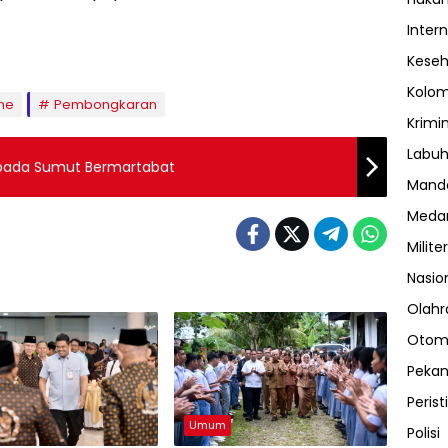
Inter
Kese
Kolo
me
Pembongkaran
Krimi
Labuh
 pada Sumut Bermartabat
Manda
Meda
Militer
Nasio
Olahr
Otom
Peka
Perist
Umum
Polisi