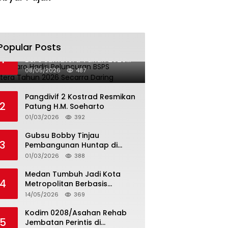
Popular Posts
Bupati Karo Hadiri Peluncuran
1
BSPS Sumatera Tahun 2026
Secarra Daring
08/05/2026
487
Pangdivif 2 Kostrad Resmikan
2
Patung H.M. Soeharto
01/03/2026
392
Gubsu Bobby Tinjau
3
Pembangunan Huntap di
Tapteng
01/03/2026
388
Medan Tumbuh Jadi Kota
4
Metropolitan Berbasis
Teknologi
14/05/2026
369
Kodim 0208/Asahan Rehab
5
Jembatan Perintis di