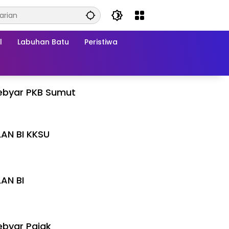
l
Labuhan Batu
Peristiwa
ebyar PKB Sumut
LAN BI KKSU
I
LAN BI
I
byar Pajak