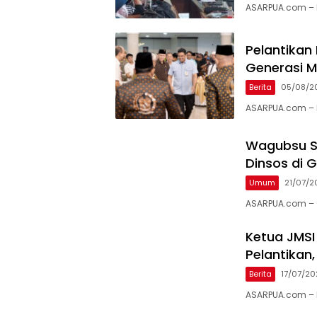
ASARPUA.com – 
Pelantikan
Generasi 
Berita
05/08/2
ASARPUA.com – 
Wagubsu S
Dinsos di G
Umum
21/07/2
ASARPUA.com – G
Ketua JMSI
Pelantikan
Berita
17/07/2
ASARPUA.com – 