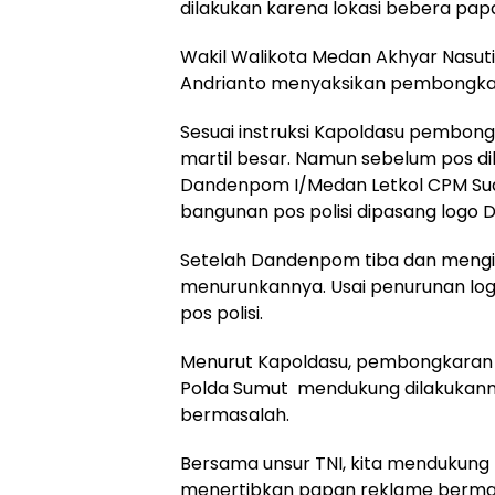
dilakukan karena lokasi bebera pap
Wakil Walikota Medan Akhyar Nasuti
Andrianto menyaksikan pembongka
Sesuai instruksi Kapoldasu pembo
martil besar. Namun sebelum pos d
Dandenpom I/Medan Letkol CPM Sud
bangunan pos polisi dipasang logo
Setelah Dandenpom tiba dan mengizi
menurunkannya. Usai penurunan lo
pos polisi.
Menurut Kapoldasu, pembongkaran p
Polda Sumut mendukung dilakukann
bermasalah.
Bersama unsur TNI, kita mendukung
menertibkan papan reklame bermasa