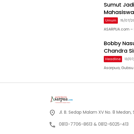
Sumut Jadi
Mahasiswa
Umum
15/07/2
ASARPUA.com – 
Bobby Nasut
Chandra Si
Headline
13/0
Asarpua, Gubsu B
Jl. B. Sedap Malam XV No. 8 Medan,
0813-7706-8613 & 0812-6025-413