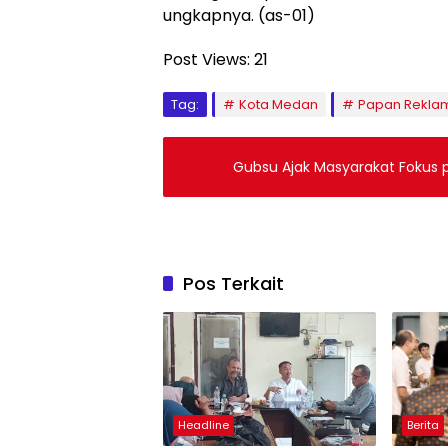
ungkapnya. (as-01)
Post Views:
21
Tag:
Kota Medan
Papan Rekla
Gubsu Ajak Masyarakat Fokus
Pos Terkait
Headline
Berita