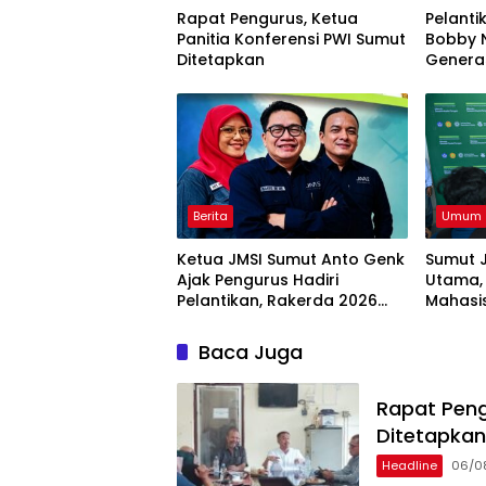
Rapat Pengurus, Ketua
Pelanti
Panitia Konferensi PWI Sumut
Bobby N
Ditetapkan
Genera
Semang
Berita
Umum
Ketua JMSI Sumut Anto Genk
Sumut J
Ajak Pengurus Hadiri
Utama,
Pelantikan, Rakerda 2026
Mahasi
dan Family Gathering
Swase
Baca Juga
Rapat Peng
Ditetapkan
Headline
06/0