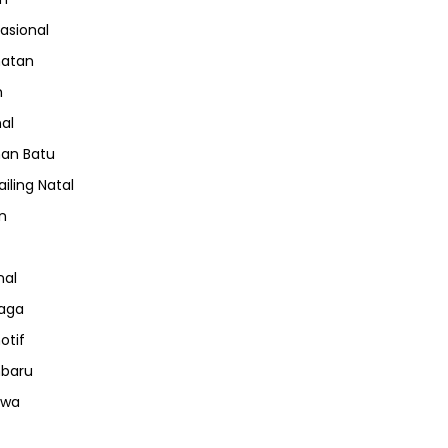
nasional
hatan
m
nal
an Batu
iling Natal
n
nal
aga
otif
nbaru
iwa