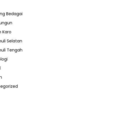
ng Bedagai
lungun
 Karo
uli Selatan
uli Tengah
logi
l
m
egorized