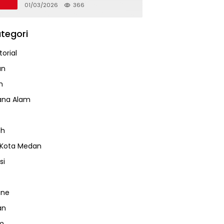
Mandarsah
01/03/2026
366
tegori
orial
an
m
ana Alam
ah
 Kota Medan
si
ine
an
m