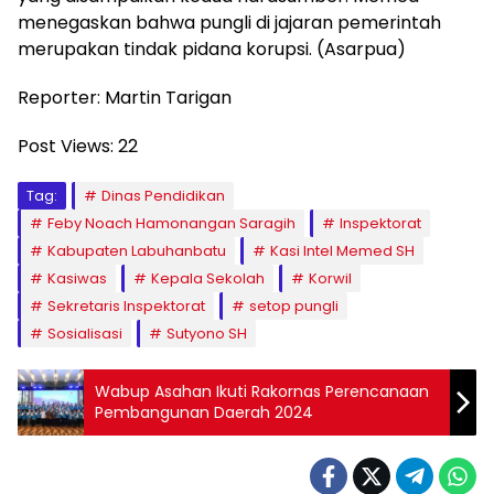
menegaskan bahwa pungli di jajaran pemerintah
merupakan tindak pidana korupsi. (Asarpua)
Reporter: Martin Tarigan
Post Views:
22
Tag:
Dinas Pendidikan
Feby Noach Hamonangan Saragih
Inspektorat
Kabupaten Labuhanbatu
Kasi Intel Memed SH
Kasiwas
Kepala Sekolah
Korwil
Sekretaris Inspektorat
setop pungli
Sosialisasi
Sutyono SH
Wabup Asahan Ikuti Rakornas Perencanaan
Pembangunan Daerah 2024