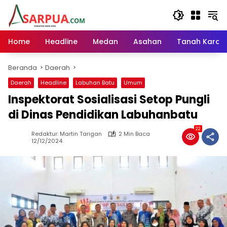
Langsung
ke
konten
Home
Headline
Medan
Asahan
Tanah Karo
Beranda
Daerah
Daerah
Headline
Labuhan Batu
Umum
Inspektorat Sosialisasi Setop Pungli
di Dinas Pendidikan Labuhanbatu
22
Redaktur: Martin Tarigan
2 Min Baca
12/12/2024