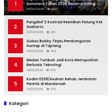
1
Sumatera Tahun 2026 Secarra Daring
08/05/2026
493
Pangdivif 2 Kostrad Resmikan Patung H.M.
2
Soeharto
01/03/2026
410
Gubsu Bobby Tinjau Pembangunan
3
Huntap di Tapteng
01/03/2026
404
Medan Tumbuh Jadi Kota Metropolitan
4
Berbasis Teknologi
14/05/2026
374
Kodim 0208/Asahan Rehab Jembatan
5
Perintis di Mandarsah
01/03/2026
372
Kategori