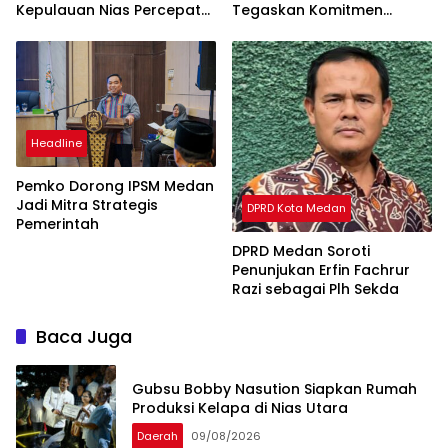
Kepulauan Nias Percepat
Tegaskan Komitmen
Usulan BKP 2027
Pelayanan Primer
Headline
Pemko Dorong IPSM Medan
Jadi Mitra Strategis
DPRD Kota Medan
Pemerintah
DPRD Medan Soroti
Penunjukan Erfin Fachrur
Razi sebagai Plh Sekda
Baca Juga
Gubsu Bobby Nasution Siapkan Rumah
Produksi Kelapa di Nias Utara
Daerah
09/08/2026