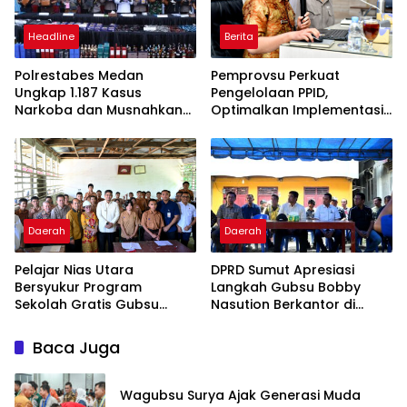
Headline
Berita
Polrestabes Medan
Pemprovsu Perkuat
Ungkap 1.187 Kasus
Pengelolaan PPID,
Narkoba dan Musnahkan
Optimalkan Implementasi
Puluhan Kilogram Barang
Permendagri Nomor 2
Bukti
Tahun 2026
Daerah
Daerah
Pelajar Nias Utara
DPRD Sumut Apresiasi
Bersyukur Program
Langkah Gubsu Bobby
Sekolah Gratis Gubsu
Nasution Berkantor di
Bobby Nasution Ringankan
Kepulauan Nias, Percepat
Beban Orang Tua
Pembangunan
Baca Juga
Wagubsu Surya Ajak Generasi Muda