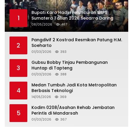
Bupati Karo Hadiri Peluncuran BSPS
1
Sumatera Tahun 2026 Secarra Daring
08/05/2026
487
Pangdivif 2 Kostrad Resmikan Patung H.M.
2
Soeharto
01/03/2026
393
Gubsu Bobby Tinjau Pembangunan
3
Huntap di Tapteng
01/03/2026
388
Medan Tumbuh Jadi Kota Metropolitan
4
Berbasis Teknologi
14/05/2026
369
Kodim 0208/Asahan Rehab Jembatan
5
Perintis di Mandarsah
01/03/2026
367