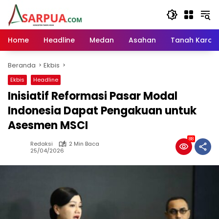
Langsung
ke
konten
Home
Headline
Medan
Asahan
Tanah Karo
Beranda
Ekbis
Ekbis
Headline
Inisiatif Reformasi Pasar Modal
Indonesia Dapat Pengakuan untuk
Asesmen MSCI
88
Redaksi
2 Min Baca
25/04/2026