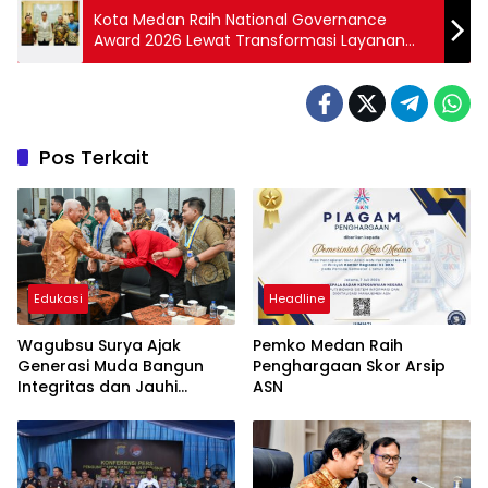
Kota Medan Raih National Governance
Award 2026 Lewat Transformasi Layanan
Digital
Pos Terkait
Edukasi
Headline
Wagubsu Surya Ajak
Pemko Medan Raih
Generasi Muda Bangun
Penghargaan Skor Arsip
Integritas dan Jauhi
ASN
Narkoba