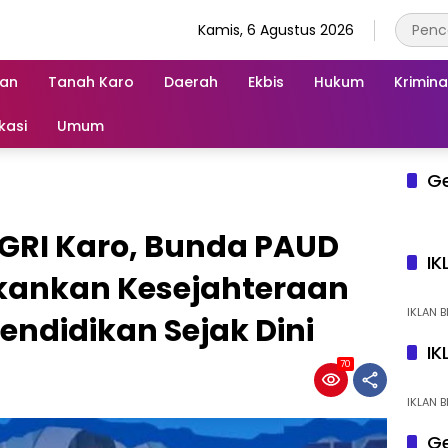
Kamis, 6 Agustus 2026
an
Tanah Karo
Daerah
Ekbis
Hukum
Krimina
kasi
Umum
G
PGRI Karo, Bunda PAUD
IK
ekankan Kesejahteraan
IKLAN B
endidikan Sejak Dini
IK
70
IKLAN B
Ge