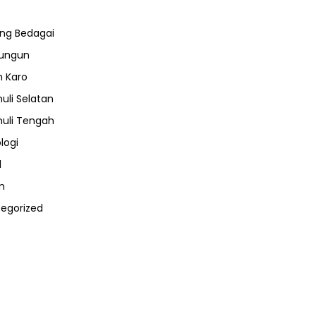
ng Bedagai
lungun
 Karo
uli Selatan
uli Tengah
logi
l
m
egorized