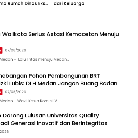
 Lima Rumah Dinas Eks
dari Keluarga
 Ria Dibongkar
 Walikota Serius Astasi Kemacetan Menuju
n
07/08/2026
Medan – Lalu lintas menuju Medan…
enebangan Pohon Pembangunan BRT
 Rizki Lubis: DLH Medan Jangan Buang Badan
n
07/08/2026
edan – Wakil Ketua Komisi IV…
 Dorong Lulusan Universitas Quality
adi Generasi Inovatif dan Berintegritas
/2026