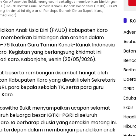
n Karo Roswitha Bukit, menghadiri sekaligus memberikan bimbingan
T) ke-76 Ikatan Guru Taman Kanak-Kanak Indonesia (IGTKI) - PGRI
ng khidmat ini digelar di Pendopo Rumah Dinas Bupati Karo,
om/dikkar)
Ka
idikan Anak Usia Dini (PAUD) Kabupaten Karo
Advert
gus memberikan bimbingan dan arahan dalam
Asah
e-76 Ikatan Guru Taman Kanak-Kanak Indonesia
Bata
aro. Kegiatan yang berlangsung khidmat ini
ti Karo, Kabanjahe, Senin (25/05/2026).
Benc
Berita
kit beserta rombongan disambut hangat oleh
Daer
ikan Kabupaten Karo yang diwakili oleh Sekretaris
RI, para kepala sekolah TK, serta para guru
DPRD
Karo.
Eduka
Ekbis
oswitha Bukit menyampaikan ucapan selamat
ruh keluarga besar IGTKI-PGRI di seluruh
Headl
aro. Ia berharap di usia yang semakin matang ini,
Hibur
rda terdepan dalam membangun pendidikan anak
Huku