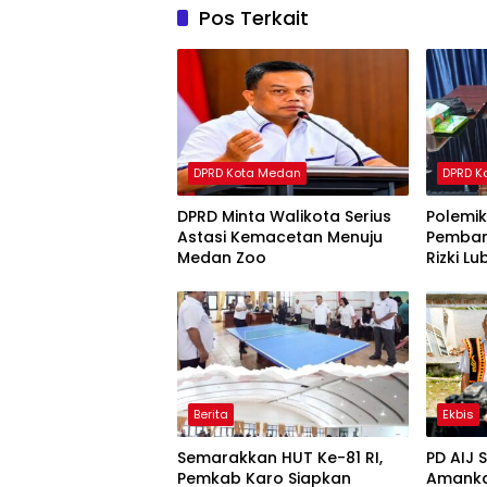
Pos Terkait
DPRD Kota Medan
DPRD K
DPRD Minta Walikota Serius
Polemi
Astasi Kemacetan Menuju
Pemban
Medan Zoo
Rizki L
Jangan
Berita
Ekbis
Semarakkan HUT Ke-81 RI,
PD AIJ 
Pemkab Karo Siapkan
Amanka