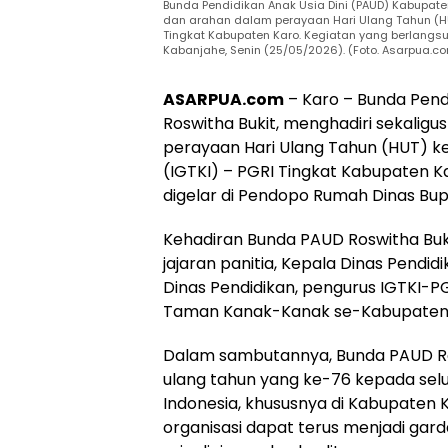
Bunda Pendidikan Anak Usia Dini (PAUD) Kabupate
dan arahan dalam perayaan Hari Ulang Tahun (HU
Tingkat Kabupaten Karo. Kegiatan yang berlangsu
Kabanjahe, Senin (25/05/2026). (Foto. Asarpua.c
ASARPUA.com
– Karo – Bunda Pend
Roswitha Bukit, menghadiri sekali
perayaan Hari Ulang Tahun (HUT) k
(IGTKI) – PGRI Tingkat Kabupaten K
digelar di Pendopo Rumah Dinas Bupa
Kehadiran Bunda PAUD Roswitha Bu
jajaran panitia, Kepala Dinas Pendid
Dinas Pendidikan, pengurus IGTKI-PG
Taman Kanak-Kanak se-Kabupaten 
Dalam sambutannya, Bunda PAUD R
ulang tahun yang ke-76 kepada selu
Indonesia, khususnya di Kabupaten K
organisasi dapat terus menjadi ga