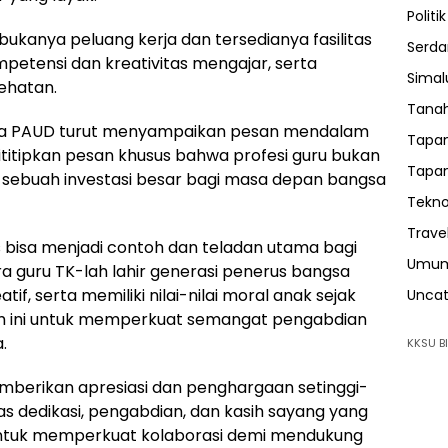
Politik
rbukanya peluang kerja dan tersedianya fasilitas
Serda
etensi dan kreativitas mengajar, serta
Sima
ehatan.
Tanah
da PAUD turut menyampaikan pesan mendalam
Tapan
 Dititipkan pesan khusus bahwa profesi guru bukan
Tapan
n sebuah investasi besar bagi masa depan bangsa
Tekno
Trave
s bisa menjadi contoh dan teladan utama bagi
Umu
a guru TK-lah lahir generasi penerus bangsa
tif, serta memiliki nilai-nilai moral anak sejak
Uncat
tum ini untuk memperkuat semangat pengabdian
.
KKSU BI
emberikan apresiasi dan penghargaan setinggi-
as dedikasi, pengabdian, dan kasih sayang yang
 untuk memperkuat kolaborasi demi mendukung