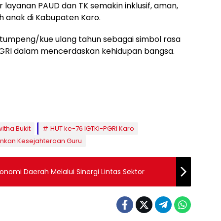
r layanan PAUD dan TK semakin inklusif, aman,
uh anak di Kabupaten Karo.
tumpeng/kue ulang tahun sebagai simbol rasa
-PGRI dalam mencerdaskan kehidupan bangsa.
tha Bukit
HUT ke-76 IGTKI-PGRI Karo
nkan Kesejahteraan Guru
omi Daerah Melalui Sinergi Lintas Sektor