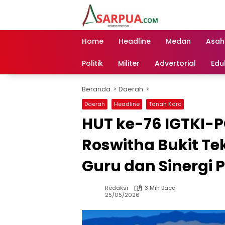
Langsung
ke
konten
Home
Headline
Medan
Asah
Politik
Militer
Advertorial
Edu
Beranda
Daerah
Daerah
Headline
Tanah Karo
HUT ke-76 IGTKI-
Roswitha Bukit T
Guru dan Sinergi P
Redaksi
3 Min Baca
25/05/2026