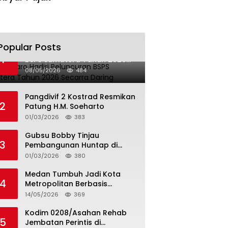
Popular Posts
Bupati Karo Hadiri Peluncuran
1
BSPS Sumatera Tahun 2026
Secarra Daring
08/05/2026
484
Pangdivif 2 Kostrad Resmikan
2
Patung H.M. Soeharto
01/03/2026
383
Gubsu Bobby Tinjau
3
Pembangunan Huntap di
Tapteng
01/03/2026
380
Medan Tumbuh Jadi Kota
4
Metropolitan Berbasis
Teknologi
14/05/2026
369
Kodim 0208/Asahan Rehab
5
Jembatan Perintis di