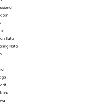
nasional
hatan
m
nal
an Batu
iling Natal
n
nal
aga
otif
nbaru
iwa