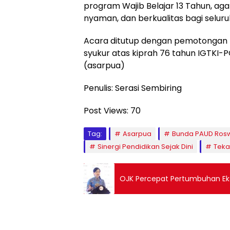
program Wajib Belajar 13 Tahun, aga
nyaman, dan berkualitas bagi selur
Acara ditutup dengan pemotongan 
syukur atas kiprah 76 tahun IGTKI
(asarpua)
Penulis: Serasi Sembiring
Post Views:
70
Tag:
Asarpua
Bunda PAUD Roswi
Sinergi Pendidikan Sejak Dini
Teka
OJK Percepat Pertumbuhan Ekon