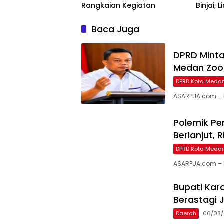
Rangkaian Kegiatan
Binjai,
Bioskop
Baca Juga
DPRD Minta
Medan Zoo
DPRD Kota Meda
ASARPUA.com – 
Polemik P
Berlanjut,
DPRD Kota Meda
ASARPUA.com – M
Bupati Karo
Berastagi J
Daerah
06/08