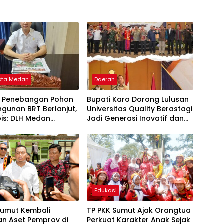
ota Medan
Daerah
k Penebangan Pohon
Bupati Karo Dorong Lulusan
gunan BRT Berlanjut,
Universitas Quality Berastagi
ubis: DLH Medan
Jadi Generasi Inovatif dan
 Buang Badan
Berintegritas
Edukasi
Sumut Kembali
TP PKK Sumut Ajak Orangtua
n Aset Pemprov di
Perkuat Karakter Anak Sejak