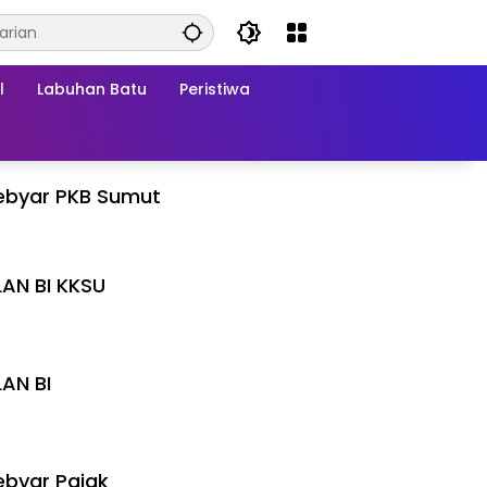
l
Labuhan Batu
Peristiwa
ebyar PKB Sumut
LAN BI KKSU
I
LAN BI
I
byar Pajak