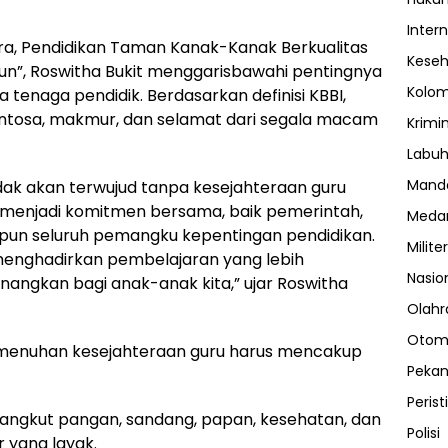
Inter
a, Pendidikan Taman Kanak-Kanak Berkualitas
Kese
hun”, Roswitha Bukit menggarisbawahi pentingnya
Kolo
tenaga pendidik. Berdasarkan definisi KBBI,
entosa, makmur, dan selamat dari segala macam
Krimi
Labuh
Manda
tidak akan terwujud tanpa kesejahteraan guru
 menjadi komitmen bersama, baik pemerintah,
Meda
upun seluruh pemangku kepentingan pendidikan.
Militer
enghadirkan pembelajaran yang lebih
Nasio
nangkan bagi anak-anak kita,” ujar Roswitha
Olahr
Otom
menuhan kesejahteraan guru harus mencakup
Peka
Perist
yangkut pangan, sandang, papan, kesehatan, dan
Polisi
 yang layak.