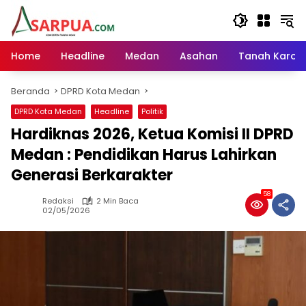
Langsung
ke
konten
Home
Headline
Medan
Asahan
Tanah Karo
Beranda
DPRD Kota Medan
DPRD Kota Medan
Headline
Politik
Hardiknas 2026, Ketua Komisi II DPRD
Medan : Pendidikan Harus Lahirkan
Generasi Berkarakter
58
Redaksi
2 Min Baca
02/05/2026