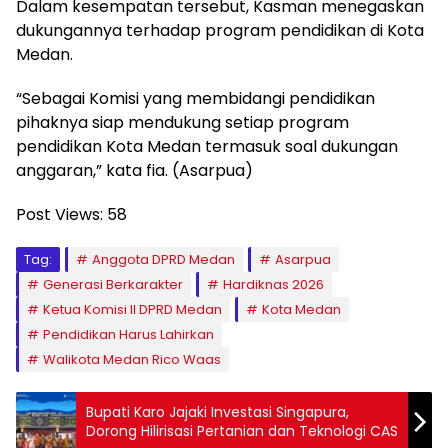
Dalam kesempatan tersebut, Kasman menegaskan
dukungannya terhadap program pendidikan di Kota
Medan.
“Sebagai Komisi yang membidangi pendidikan
pihaknya siap mendukung setiap program
pendidikan Kota Medan termasuk soal dukungan
anggaran,” kata fia. (Asarpua)
Post Views:
58
Tag:
Anggota DPRD Medan
Asarpua
Generasi Berkarakter
Hardiknas 2026
Ketua Komisi II DPRD Medan
Kota Medan
Pendidikan Harus Lahirkan
Walikota Medan Rico Waas
Bupati Karo Jajaki Investasi Singapura,
Dorong Hilirisasi Pertanian dan Teknologi CAS