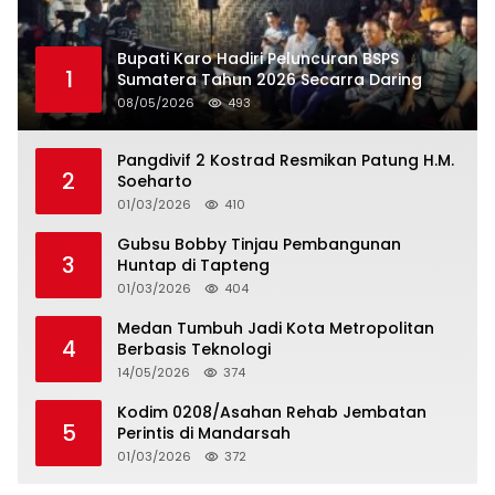
Bupati Karo Hadiri Peluncuran BSPS
1
Sumatera Tahun 2026 Secarra Daring
08/05/2026
493
Pangdivif 2 Kostrad Resmikan Patung H.M.
2
Soeharto
01/03/2026
410
Gubsu Bobby Tinjau Pembangunan
3
Huntap di Tapteng
01/03/2026
404
Medan Tumbuh Jadi Kota Metropolitan
4
Berbasis Teknologi
14/05/2026
374
Kodim 0208/Asahan Rehab Jembatan
5
Perintis di Mandarsah
01/03/2026
372