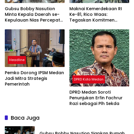
Gubsu Bobby Nasution
Maknai Kemerdekaan RI
Minta Kepala Daerah se-
Ke-81, Rico Waas:
Kepulauan Nias Percepat
Tegaskan Komitmen
Usulan BKP 2027
Pelayanan Primer
Headline
Pemko Dorong IPSM Medan
Jadi Mitra Strategis
DPRD Kota Medan
Pemerintah
DPRD Medan Soroti
Penunjukan Erfin Fachrur
Razi sebagai Plh Sekda
Baca Juga
Gubsu Bobby Nasution Siapkan Rumah