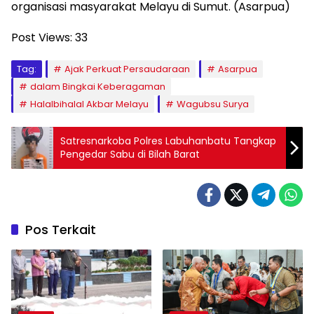
organisasi masyarakat Melayu di Sumut. (Asarpua)
Post Views:
33
Tag:
Ajak Perkuat Persaudaraan
Asarpua
dalam Bingkai Keberagaman
Halalbihalal Akbar Melayu
Wagubsu Surya
Satresnarkoba Polres Labuhanbatu Tangkap
Pengedar Sabu di Bilah Barat
Pos Terkait