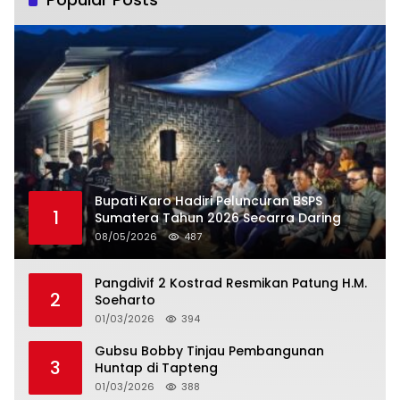
Bupati Karo Hadiri Peluncuran BSPS
1
Sumatera Tahun 2026 Secarra Daring
08/05/2026
487
Pangdivif 2 Kostrad Resmikan Patung H.M.
2
Soeharto
01/03/2026
394
Gubsu Bobby Tinjau Pembangunan
3
Huntap di Tapteng
01/03/2026
388