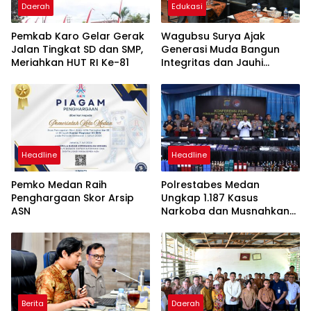
Daerah
Edukasi
Pemkab Karo Gelar Gerak
Wagubsu Surya Ajak
Jalan Tingkat SD dan SMP,
Generasi Muda Bangun
Meriahkan HUT RI Ke-81
Integritas dan Jauhi
Narkoba
Headline
Headline
Pemko Medan Raih
Polrestabes Medan
Penghargaan Skor Arsip
Ungkap 1.187 Kasus
ASN
Narkoba dan Musnahkan
Puluhan Kilogram Barang
Bukti
Berita
Daerah