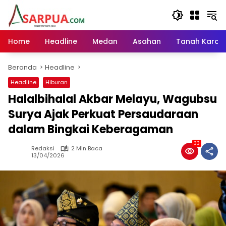
Langsung
ke
konten
Home
Headline
Medan
Asahan
Tanah Karo
Beranda
Headline
Headline
Hiburan
Halalbihalal Akbar Melayu, Wagubsu
Surya Ajak Perkuat Persaudaraan
dalam Bingkai Keberagaman
33
Redaksi
2 Min Baca
13/04/2026