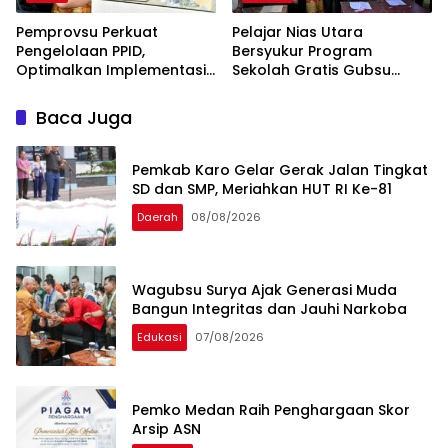
Pemprovsu Perkuat
Pelajar Nias Utara
Pengelolaan PPID,
Bersyukur Program
Optimalkan Implementasi
Sekolah Gratis Gubsu
Permendagri Nomor 2
Bobby Nasution Ringankan
Tahun 2026
Beban Orang Tua
Baca Juga
Pemkab Karo Gelar Gerak Jalan Tingkat
SD dan SMP, Meriahkan HUT RI Ke-81
Daerah
08/08/2026
Wagubsu Surya Ajak Generasi Muda
Bangun Integritas dan Jauhi Narkoba
Edukasi
07/08/2026
Pemko Medan Raih Penghargaan Skor
Arsip ASN