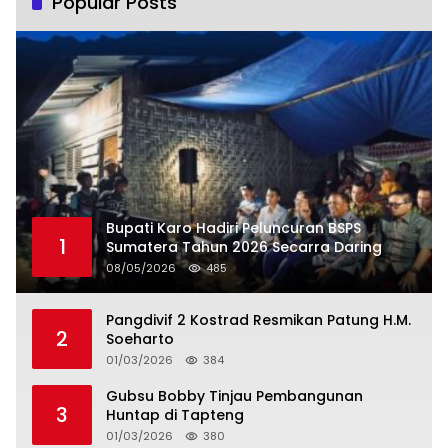
Popular Posts
Bupati Karo Hadiri Peluncuran BSPS
1
Sumatera Tahun 2026 Secarra Daring
08/05/2026
485
Pangdivif 2 Kostrad Resmikan Patung H.M.
2
Soeharto
01/03/2026
384
Gubsu Bobby Tinjau Pembangunan
3
Huntap di Tapteng
01/03/2026
380