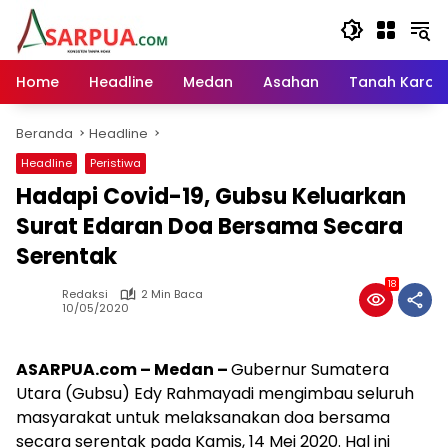
Langsung
ke
konten
Home
Headline
Medan
Asahan
Tanah Karo
Beranda
Headline
Headline
Peristiwa
Hadapi Covid-19, Gubsu Keluarkan
Surat Edaran Doa Bersama Secara
Serentak
18
Redaksi
2 Min Baca
10/05/2020
ASARPUA.com – Medan –
Gubernur Sumatera
Utara (Gubsu) Edy Rahmayadi mengimbau seluruh
masyarakat untuk melaksanakan doa bersama
secara serentak pada Kamis, 14 Mei 2020. Hal ini