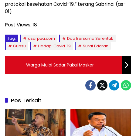
protokol kesehatan Covid-19,” terang Sabrina. (as-
01)
Post Views:
18
Tag:
asarpua.com
Doa Bersama Serentak
Gubsu
Hadapi Covid-19
Surat Edaran
Warga Mulai Sadar Pakai Masker
Pos Terkait