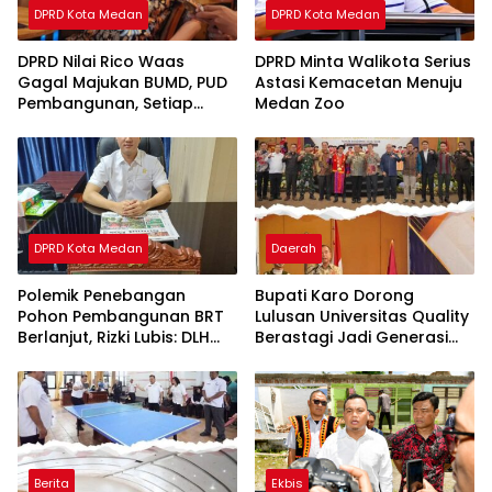
DPRD Kota Medan
DPRD Kota Medan
DPRD Nilai Rico Waas
DPRD Minta Walikota Serius
Gagal Majukan BUMD, PUD
Astasi Kemacetan Menuju
Pembangunan, Setiap
Medan Zoo
Tahun Rugi
DPRD Kota Medan
Daerah
Polemik Penebangan
Bupati Karo Dorong
Pohon Pembangunan BRT
Lulusan Universitas Quality
Berlanjut, Rizki Lubis: DLH
Berastagi Jadi Generasi
Medan Jangan Buang
Inovatif dan Berintegritas
Badan
Berita
Ekbis