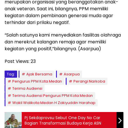
merupakan organisasi yang beranggotakan anak-
anak veteran. Saat ini, bilangnya, PPM memiliki
kegiatan dalam pembinaan generasi muda agar
terhindar dari prilaku negatif.
“Salah satunya kami menyediakan fasilitas olahraga
dan merekrut kalangan remaja agar memiliki
kegiatan yang positif,”bilangnya. (Asarpua)
Post Views:
23
Tag:
Ajak Bersama
Asarpua
Pengurus PPM Kota Medan
Perangi Narkoba
Terima Audiensi
Terima Audiensi Pengurus PPM Kota Medan
Wakil Walikota Medan H Zakiyuddin Harahap
Pj Sekdaprovsu Sebut One Day No Car
Bagian Transformasi Budaya Kerja ASN