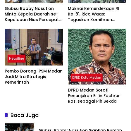
Gubsu Bobby Nasution
Maknai Kemerdekaan RI
Minta Kepala Daerah se-
Ke-81, Rico Waas:
Kepulauan Nias Percepat
Tegaskan Komitmen
Usulan BKP 2027
Pelayanan Primer
Headline
Pemko Dorong IPSM Medan
Jadi Mitra Strategis
DPRD Kota Medan
Pemerintah
DPRD Medan Soroti
Penunjukan Erfin Fachrur
Razi sebagai Plh Sekda
Baca Juga
Gubsu Bobby Nasution Siapkan Rumah