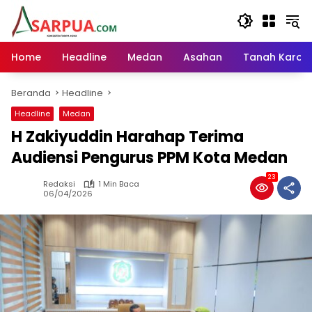
Langsung
ke
konten
Home
Headline
Medan
Asahan
Tanah Karo
Beranda
Headline
Headline
Medan
H Zakiyuddin Harahap Terima
Audiensi Pengurus PPM Kota Medan
23
Redaksi
1 Min Baca
06/04/2026