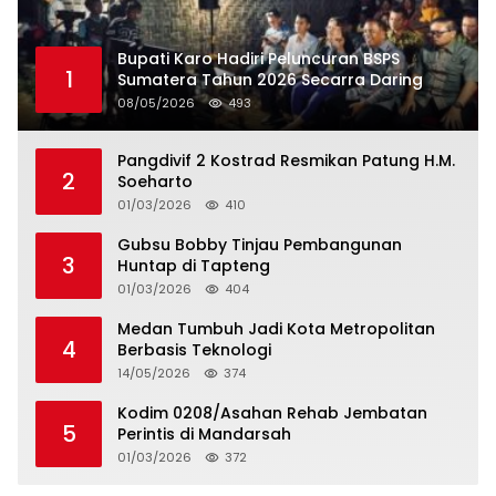
Bupati Karo Hadiri Peluncuran BSPS
1
Sumatera Tahun 2026 Secarra Daring
08/05/2026
493
Pangdivif 2 Kostrad Resmikan Patung H.M.
2
Soeharto
01/03/2026
410
Gubsu Bobby Tinjau Pembangunan
3
Huntap di Tapteng
01/03/2026
404
Medan Tumbuh Jadi Kota Metropolitan
4
Berbasis Teknologi
14/05/2026
374
Kodim 0208/Asahan Rehab Jembatan
5
Perintis di Mandarsah
01/03/2026
372