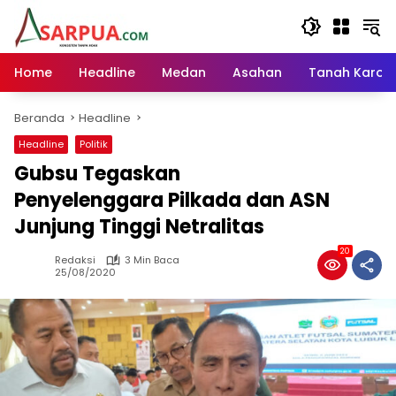
Langsung
ke
konten
Home
Headline
Medan
Asahan
Tanah Karo
Beranda
Headline
Headline
Politik
Gubsu Tegaskan
Penyelenggara Pilkada dan ASN
Junjung Tinggi Netralitas
20
Redaksi
3 Min Baca
25/08/2020