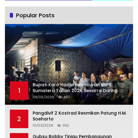
Popular Posts
Bupati Karo Hadiri Peluncuran BSPS
1
Sumatera Tahun 2026 Secarra Daring
08/05/2026
487
Pangdivif 2 Kostrad Resmikan Patung H.M.
2
Soeharto
01/03/2026
392
Gubsu Bobby Tinjau Pembangunan