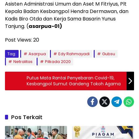
Asisten Administrasi Umum dan Aset M Fitriyus, Plt
Kepala Badan Kesbangpol Hendra Dermawan, dan
Kadis Biro Otda dan Kerja Sama Basarin Yunus
Tanjung. (
asarpua-01)
Post Views:
20
Tag:
Asarpua
Edy Rahmayadi
Gubsu
Netralitas
Pilkada 2020
Putus Mata Rantai Penyebaran Covid-19,
Kesbangpol Sumut Gandeng Tokoh Agama
Pos Terkait