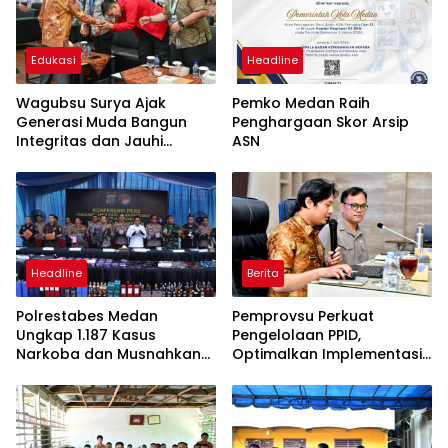
Edukasi
Headline
Wagubsu Surya Ajak
Pemko Medan Raih
Generasi Muda Bangun
Penghargaan Skor Arsip
Integritas dan Jauhi
ASN
Narkoba
Headline
Berita
Polrestabes Medan
Pemprovsu Perkuat
Ungkap 1.187 Kasus
Pengelolaan PPID,
Narkoba dan Musnahkan
Optimalkan Implementasi
Puluhan Kilogram Barang
Permendagri Nomor 2
Bukti
Tahun 2026