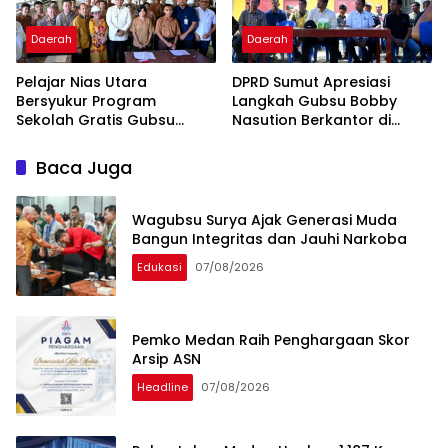
Daerah
Daerah
Pelajar Nias Utara
DPRD Sumut Apresiasi
Bersyukur Program
Langkah Gubsu Bobby
Sekolah Gratis Gubsu
Nasution Berkantor di
Bobby Nasution Ringankan
Kepulauan Nias, Percepat
Beban Orang Tua
Pembangunan
Baca Juga
Wagubsu Surya Ajak Generasi Muda
Bangun Integritas dan Jauhi Narkoba
Edukasi
07/08/2026
Pemko Medan Raih Penghargaan Skor
Arsip ASN
Headline
07/08/2026