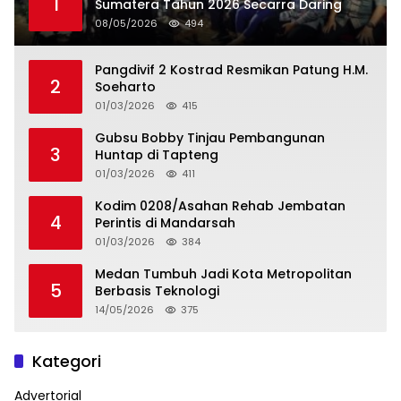
1
Sumatera Tahun 2026 Secarra Daring
08/05/2026
494
Pangdivif 2 Kostrad Resmikan Patung H.M.
2
Soeharto
01/03/2026
415
Gubsu Bobby Tinjau Pembangunan
3
Huntap di Tapteng
01/03/2026
411
Kodim 0208/Asahan Rehab Jembatan
4
Perintis di Mandarsah
01/03/2026
384
Medan Tumbuh Jadi Kota Metropolitan
5
Berbasis Teknologi
14/05/2026
375
Kategori
Advertorial