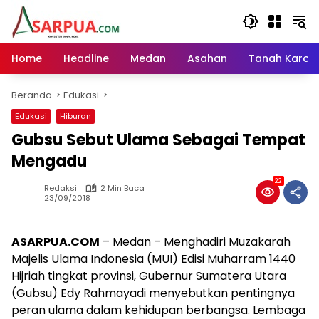
Langsung
ke
konten
Home
Headline
Medan
Asahan
Tanah Karo
Beranda
Edukasi
Edukasi
Hiburan
Gubsu Sebut Ulama Sebagai Tempat
Mengadu
22
Redaksi
2 Min Baca
23/09/2018
ASARPUA.COM
– Medan – Menghadiri Muzakarah
Majelis Ulama Indonesia (MUI) Edisi Muharram 1440
Hijriah tingkat provinsi, Gubernur Sumatera Utara
(Gubsu) Edy Rahmayadi menyebutkan pentingnya
peran ulama dalam kehidupan berbangsa. Lembaga