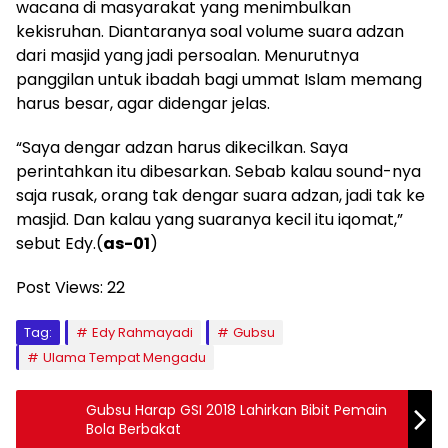
wacana di masyarakat yang menimbulkan
kekisruhan. Diantaranya soal volume suara adzan
dari masjid yang jadi persoalan. Menurutnya
panggilan untuk ibadah bagi ummat Islam memang
harus besar, agar didengar jelas.
“Saya dengar adzan harus dikecilkan. Saya
perintahkan itu dibesarkan. Sebab kalau sound-nya
saja rusak, orang tak dengar suara adzan, jadi tak ke
masjid. Dan kalau yang suaranya kecil itu iqomat,”
sebut Edy.(
as-01
)
Post Views:
22
Tag:
Edy Rahmayadi
Gubsu
Ulama Tempat Mengadu
Gubsu Harap GSI 2018 Lahirkan Bibit Pemain
Bola Berbakat