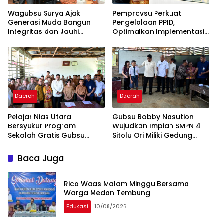
Wagubsu Surya Ajak
Pemprovsu Perkuat
Generasi Muda Bangun
Pengelolaan PPID,
Integritas dan Jauhi
Optimalkan Implementasi
Narkoba
Permendagri Nomor 2
Tahun 2026
Daerah
Daerah
Pelajar Nias Utara
Gubsu Bobby Nasution
Bersyukur Program
Wujudkan Impian SMPN 4
Sekolah Gratis Gubsu
Sitolu Ori Miliki Gedung
Bobby Nasution Ringankan
Permanen
Beban Orang Tua
Baca Juga
Rico Waas Malam Minggu Bersama
Warga Medan Tembung
Edukasi
10/08/2026