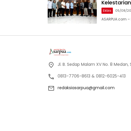
Kelestaria
Ekbis
05/08/2
ASARPUA.com – M
Jl. B. Sedap Malam XV No. 8 Medan,
0813-7706-8613 & 0812-6025-413
redaksiasarpua@gmail.com