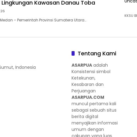
Uncat
n Lingkungan Kawasan Danau Toba
026
KKSU BI
edan – Pemerintah Provinsi Sumatera Utara…
Tentang Kami
ASARPUA
adalah
 Sumut, Indonesia
Konsistensi simbol
Ketekunan,
Kesabaran dan
Perjuangan
ASARPUA.COM
muncul pertama kali
sebagai sebuah situs
berita digital
menyajikan informasi
umum dengan
cakupan yang luas.