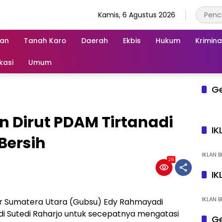
Kamis, 6 Agustus 2026
an
Tanah Karo
Daerah
Ekbis
Hukum
Krimina
kasi
Umum
G
 Dirut PDAM Tirtanadi
IK
Bersih
IKLAN B
26
IK
IKLAN B
 Sumatera Utara (Gubsu) Edy Rahmayadi
i Sutedi Raharjo untuk secepatnya mengatasi
Ge