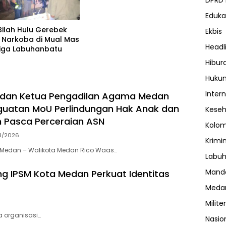
DPRD
Eduka
Bilah Hulu Gerebek
Ekbis
 Narkoba di Mual Mas
Headl
tiga Labuhanbatu
Hibur
Huku
Inter
 dan Ketua Pengadilan Agama Medan
guatan MoU Perlindungan Hak Anak dan
Kese
 Pasca Perceraian ASN
Kolo
8/2026
Krimi
Medan – Walikota Medan Rico Waas…
Labuh
Manda
g IPSM Kota Medan Perkuat Identitas
Meda
Militer
 organisasi…
Nasio