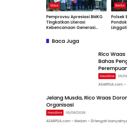
Ekbis
Berita
Pemprovsu Apresiasi BMKG
Polsek 
Tingkatkan Literasi
Pondok
Kebencanaan Generasi
Lingga
Muda
Baca Juga
Rico Waas
Bahas Pen
Perempuan
Headline
05/0
ASARPUA.com – 
Jelang Musda, Rico Waas Doron
Organisasi
Headline
05/08/2026
ASARPUA.com – Medan – Di tengah banyaknya