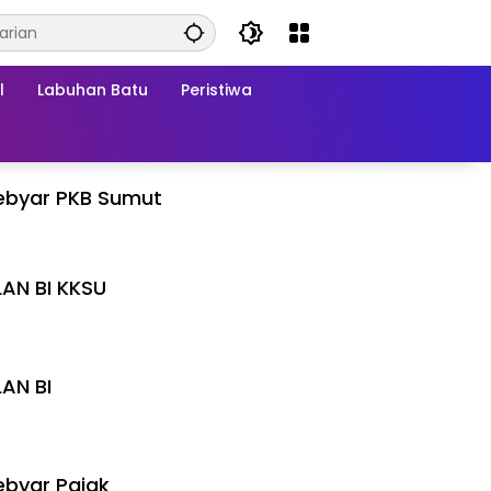
l
Labuhan Batu
Peristiwa
ebyar PKB Sumut
LAN BI KKSU
I
LAN BI
I
byar Pajak