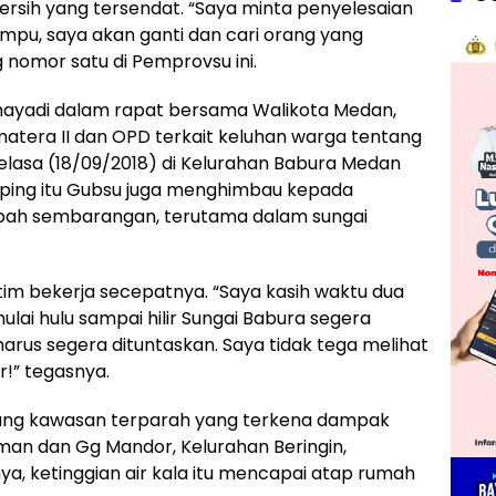
ersih yang tersendat. “Saya minta penyelesaian
ampu, saya akan ganti dan cari orang yang
nomor satu di Pemprovsu ini.
mayadi dalam rapat bersama Walikota Medan,
matera II dan OPD terkait keluhan warga tentang
 Selasa (18/09/2018) di Kelurahan Babura Medan
samping itu Gubsu juga menghimbau kepada
pah sembarangan, terutama dalam sungai
im bekerja secepatnya. “Saya kasih waktu dua
lai hulu sampai hilir Sungai Babura segera
 harus segera dituntaskan. Saya tidak tega melihat
r!” tegasnya.
sung kawasan terparah yang terkena dampak
man dan Gg Mandor, Kelurahan Beringin,
, ketinggian air kala itu mencapai atap rumah