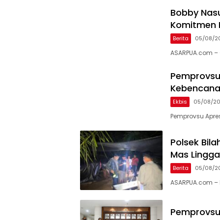
Bobby Nasu
Komitmen B
Berita
05/08/2
ASARPUA.com – 
Pemprovsu 
Kebencana
Ekbis
05/08/2
Pemprovsu Apres
Polsek Bil
Mas Lingga
Berita
05/08/2
ASARPUA.com – L
Pemprovsu 