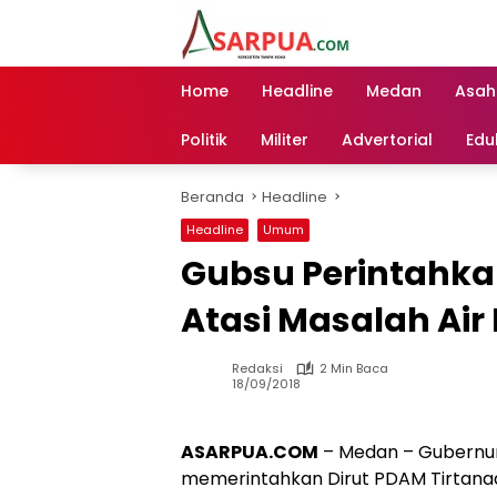
Langsung
ke
konten
Home
Headline
Medan
Asah
Politik
Militer
Advertorial
Edu
Beranda
Headline
Headline
Umum
Gubsu Perintahkan
Atasi Masalah Air 
Redaksi
2 Min Baca
18/09/2018
ASARPUA.COM
– Medan – Gubernur
memerintahkan Dirut PDAM Tirtanad