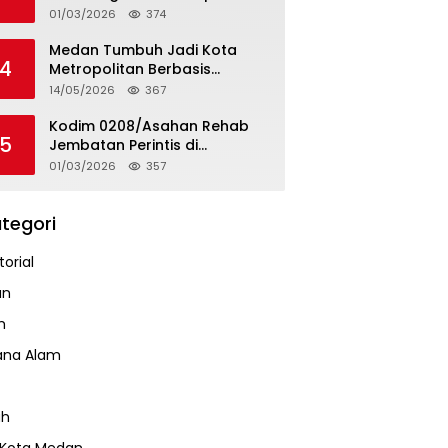
Tapteng
01/03/2026
374
Medan Tumbuh Jadi Kota
4
Metropolitan Berbasis
Teknologi
14/05/2026
367
Kodim 0208/Asahan Rehab
5
Jembatan Perintis di
Mandarsah
01/03/2026
357
tegori
orial
an
m
ana Alam
ah