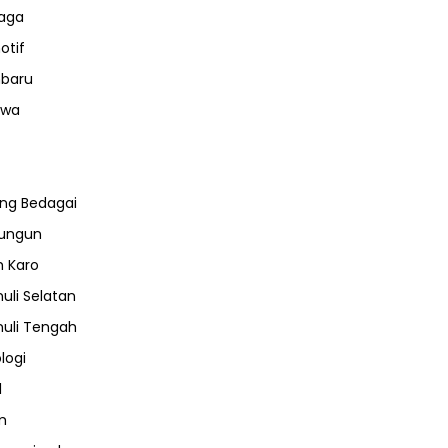
aga
otif
nbaru
iwa
ng Bedagai
lungun
 Karo
uli Selatan
uli Tengah
logi
l
m