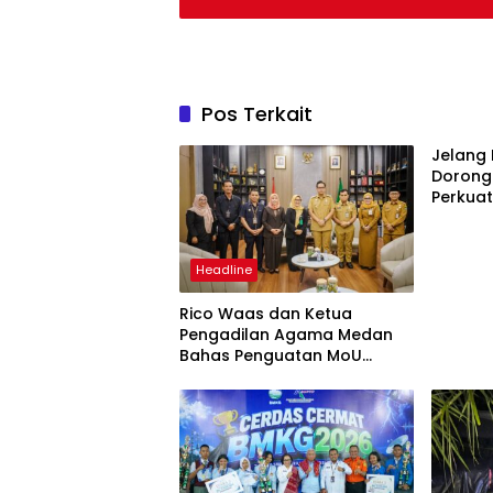
Pos Terkait
Jelang
Dorong
Perkuat
Headline
Rico Waas dan Ketua
Pengadilan Agama Medan
Bahas Penguatan MoU
Perlindungan Hak Anak dan
Perempuan Pasca
Perceraian ASN