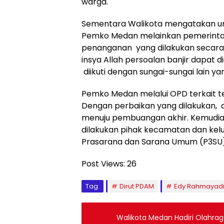
warga.
Sementara Walikota mengatakan un
Pemko Medan melainkan pemerintah
penanganan yang dilakukan secara t
insya Allah persoalan banjir dapat d
diikuti dengan sungai-sungai lain y
Pemko Medan melalui OPD terkait te
Dengan perbaikan yang dilakukan, d
menuju pembuangan akhir. Kemudian
dilakukan pihak kecamatan dan kel
Prasarana dan Sarana Umum (P3SU) 
Post Views:
26
Tag:
Dirut PDAM
Edy Rahmayad
Walikota Medan Hadiri Olahrag