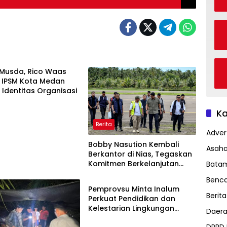
 Musda, Rico Waas
 IPSM Kota Medan
 Identitas Organisasi
Ka
Berita
Advert
Bobby Nasution Kembali
Asah
Berkantor di Nias, Tegaskan
Komitmen Berkelanjutan
Bata
Ekbis
Bangun Kepulauan Nias
Benc
Pemprovsu Minta Inalum
Berita
Perkuat Pendidikan dan
Kelestarian Lingkungan
Daer
Kawasan Danau Toba