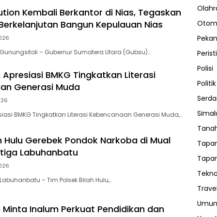
Olahr
tion Kembali Berkantor di Nias, Tegaskan
erkelanjutan Bangun Kepulauan Nias
Otom
Peka
026
Gunungsitoli – Gubernur Sumatera Utara (Gubsu)…
Perist
Polisi
Apresiasi BMKG Tingkatkan Literasi
Politik
an Generasi Muda
Serda
026
Sima
iasi BMKG Tingkatkan Literasi Kebencanaan Generasi Muda,…
Tanah
ah Hulu Gerebek Pondok Narkoba di Mual
Tapan
tiga Labuhanbatu
Tapan
026
Tekno
abuhanbatu – Tim Polsek Bilah Hulu,…
Trave
Umu
Minta Inalum Perkuat Pendidikan dan