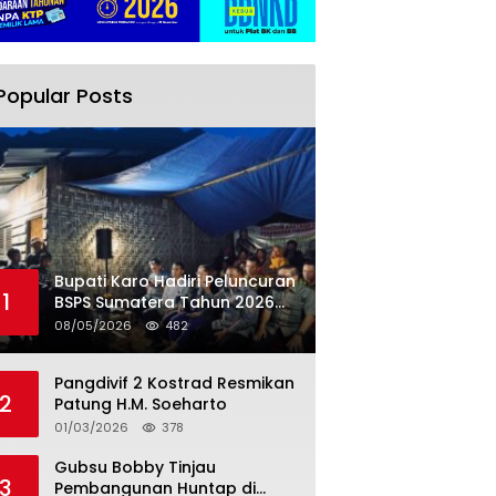
Popular Posts
Bupati Karo Hadiri Peluncuran
1
BSPS Sumatera Tahun 2026
Secarra Daring
08/05/2026
482
Pangdivif 2 Kostrad Resmikan
2
Patung H.M. Soeharto
01/03/2026
378
Gubsu Bobby Tinjau
3
Pembangunan Huntap di