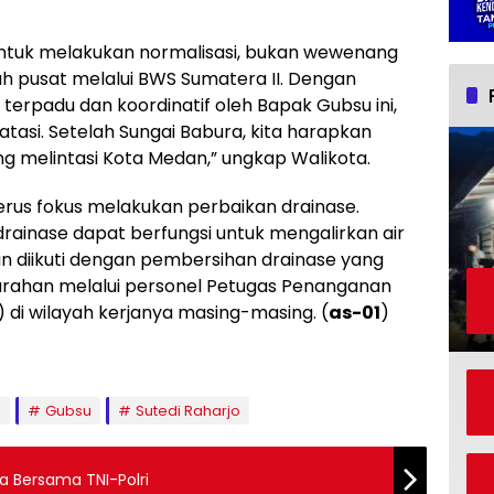
tuk melakukan normalisasi, bukan wewenang
 pusat melalui BWS Sumatera II. Dengan
erpadu dan koordinatif oleh Bapak Gubsu ini,
iatasi. Setelah Sungai Babura, kita harapkan
ang melintasi Kota Medan,” ungkap Walikota.
rus fokus melakukan perbaikan drainase.
rainase dapat berfungsi untuk mengalirkan air
 diikuti dengan pembersihan drainase yang
urahan melalui personel Petugas Penanganan
di wilayah kerjanya masing-masing. (
as-01
)
i
Gubsu
Sutedi Raharjo
a Bersama TNI-Polri