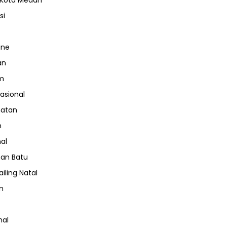
 Kota Medan
si
ine
an
m
nasional
hatan
m
nal
an Batu
iling Natal
n
nal