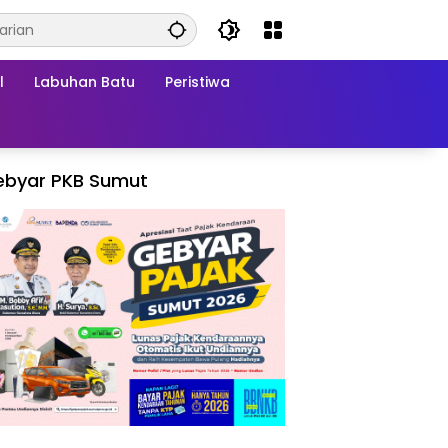
l
Labuhan Batu
Peristiwa
ebyar PKB Sumut