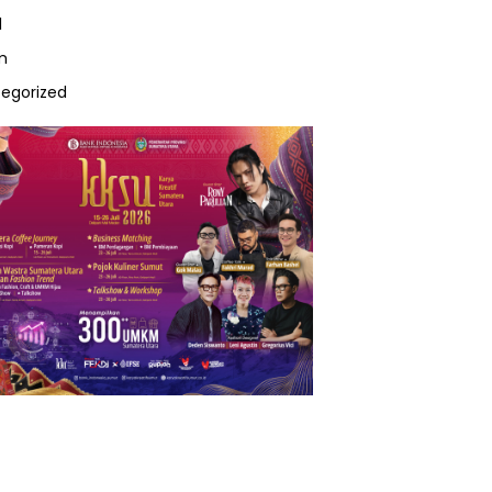
l
m
egorized