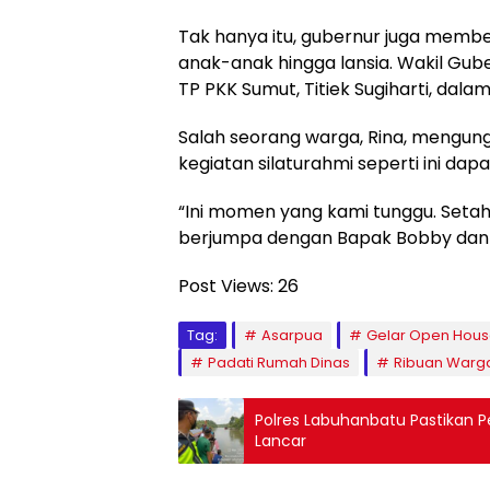
Tak hanya itu, gubernur juga member
anak-anak hingga lansia. Wakil Gube
TP PKK Sumut, Titiek Sugiharti, dala
Salah seorang warga, Rina, mengung
kegiatan silaturahmi seperti ini dap
“Ini momen yang kami tunggu. Setahu
berjumpa dengan Bapak Bobby dan I
Post Views:
26
Tag:
Asarpua
Gelar Open Hou
Padati Rumah Dinas
Ribuan Warg
Polres Labuhanbatu Pastikan 
Lancar