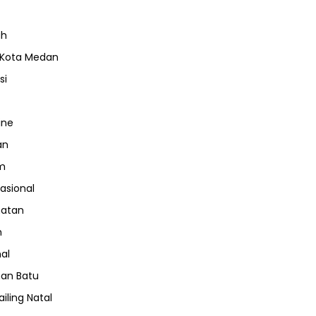
ah
 Kota Medan
si
ine
an
m
nasional
hatan
m
nal
an Batu
iling Natal