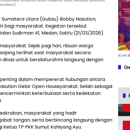
syarakat di Rumah Dinas Gubernur Jalan Jenderal Sudirman
om/diksu)
 Sumatera Utara (Gubsu) Bobby Nasution,
 H bagi masyarakat. Kegiatan tersebut
alan Sudirman 41, Medan, Sabtu (21/03/2026).
masyarakat. Sejak pagi hari, ribuan warga
anjang terlihat saat masyarakat secara
IKLAN B
 dinas untuk bersilaturahmi langsung dengan
Ge
 penting dalam mempererat hubungan antara
ution Gelar Open Houseyarakat. Selain sebagai
ga mencerminkan keterbukaan serta kedekatan
.
eakraban, masyarakat yang hadir
abat tangan, serta berbincang langsung dengan
i Ketua TP PKK Sumut Kahiyang Ayu.