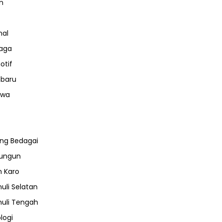
n
nal
aga
otif
nbaru
iwa
ng Bedagai
lungun
 Karo
uli Selatan
uli Tengah
logi