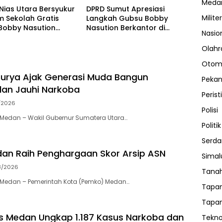
Meda
 Nias Utara Bersyukur
DPRD Sumut Apresiasi
Militer
m Sekolah Gratis
Langkah Gubsu Bobby
Bobby Nasution
Nasution Berkantor di
Nasio
kan Beban Orang Tua
Kepulauan Nias, Percepat
Pembangunan
Olahr
Otom
urya Ajak Generasi Muda Bangun
Peka
 dan Jauhi Narkoba
Perist
/2026
Polisi
Medan – Wakil Gubernur Sumatera Utara…
Politik
Serda
an Raih Penghargaan Skor Arsip ASN
Sima
8/2026
Tanah
Medan – Pemerintah Kota (Pemko) Medan…
Tapan
Tapan
s Medan Ungkap 1.187 Kasus Narkoba dan
Tekno