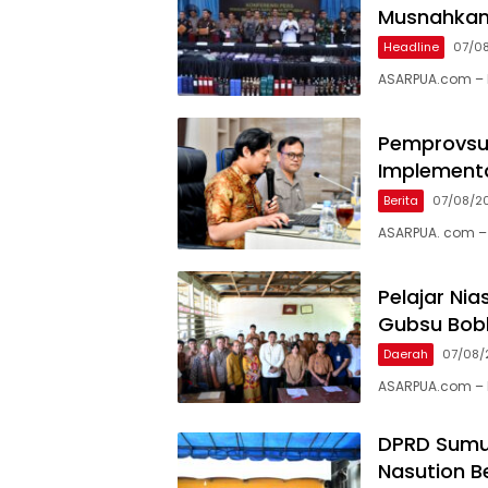
Musnahkan 
Headline
07/0
ASARPUA.com – 
Pemprovsu 
Implement
Berita
07/08/2
ASARPUA. com – 
Pelajar Ni
Gubsu Bob
Daerah
07/08/
ASARPUA.com – N
DPRD Sumu
Nasution B