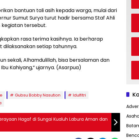
ikan bantuan tali asih kepada warga, mulai dari
rnur Sumut Surya turut hadir bersama Staf Ahli
m kegiatan tersebut.
kapkan rasa terima kasihnya. Ia berharap
at dilaksanakan setiap tahunnya.
n sekali, Alhamdulillah, bisa bersalaman dan
bu Kahiyang,” ujarnya. (Asarpua)
Ka
se
Gubsu Bobby Nasution
Idulfitri
a
Advert
Asah
Perayaan Hagaf di Sungai Kualuh Labura Aman dan
Bata
Benc