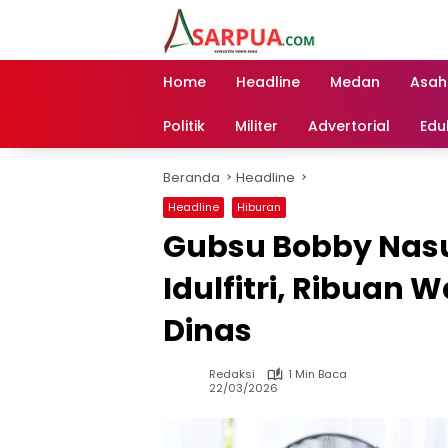
Langsung
ke
konten
Home
Headline
Medan
Asah
Politik
Militer
Advertorial
Edu
Beranda
Headline
Headline
Hiburan
Gubsu Bobby Nasu
Idulfitri, Ribuan
Dinas
Redaksi
1 Min Baca
22/03/2026