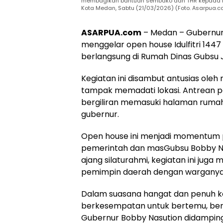
membagikan bantuan sembako dan THR kepada ma
Kota Medan, Sabtu (21/03/2026) (Foto. Asarpua.c
ASARPUA.com
– Medan – Gubernur
menggelar open house Idulfitri 1447
berlangsung di Rumah Dinas Gubsu J
Kegiatan ini disambut antusias oleh 
tampak memadati lokasi. Antrean p
bergiliran memasuki halaman rumah
gubernur.
Open house ini menjadi momentum
pemerintah dan masGubsu Bobby Nas
ajang silaturahmi, kegiatan ini ju
pemimpin daerah dengan warganya
Dalam suasana hangat dan penuh k
berkesempatan untuk bertemu, berj
Gubernur Bobby Nasution didamping