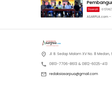
Pembangu
Daerah
07/08/
ASARPUA.com – N
Jl. B. Sedap Malam XV No. 8 Medan,
0813-7706-8613 & 0812-6025-413
redaksiasarpua@gmail.com