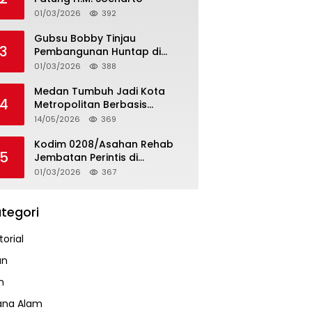
01/03/2026
392
Gubsu Bobby Tinjau
3
Pembangunan Huntap di
Tapteng
01/03/2026
388
Medan Tumbuh Jadi Kota
4
Metropolitan Berbasis
Teknologi
14/05/2026
369
Kodim 0208/Asahan Rehab
5
Jembatan Perintis di
Mandarsah
01/03/2026
367
tegori
orial
an
m
ana Alam