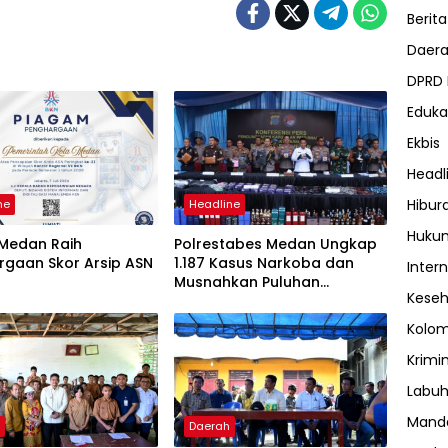
Berita
Daer
DPRD
Eduka
Ekbis
Headl
Hibur
ne
Headline
Huku
Medan Raih
Polrestabes Medan Ungkap
rgaan Skor Arsip ASN
1.187 Kasus Narkoba dan
Inter
Musnahkan Puluhan
Kese
Kilogram Barang Bukti
Kolo
Krimi
Labuh
Manda
h
Daerah