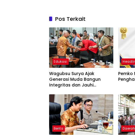
Pos Terkait
Edukasi
Headli
Wagubsu Surya Ajak
Pemko 
Generasi Muda Bangun
Pengha
Integritas dan Jauhi
Narkoba
Berita
Daera