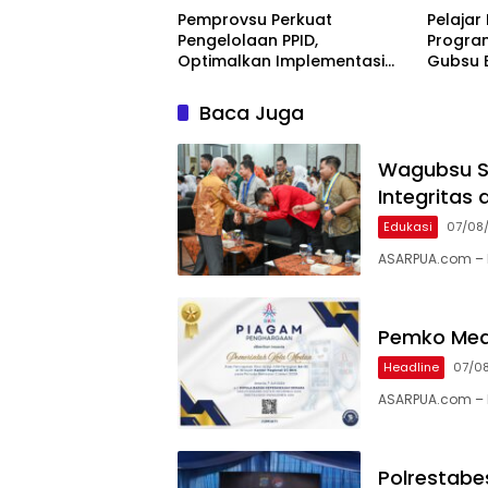
Pemprovsu Perkuat
Pelajar
Pengelolaan PPID,
Progra
Optimalkan Implementasi
Gubsu 
Permendagri Nomor 2 Tahun
Ringan
2026
Baca Juga
Wagubsu S
Integritas
Edukasi
07/08
ASARPUA.com – 
Pemko Med
Headline
07/0
ASARPUA.com – 
Polrestabe