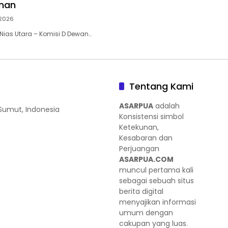
nan
2026
ias Utara – Komisi D Dewan…
Tentang Kami
ASARPUA
adalah
 Sumut, Indonesia
Konsistensi simbol
Ketekunan,
Kesabaran dan
Perjuangan
ASARPUA.COM
muncul pertama kali
sebagai sebuah situs
berita digital
menyajikan informasi
umum dengan
cakupan yang luas.