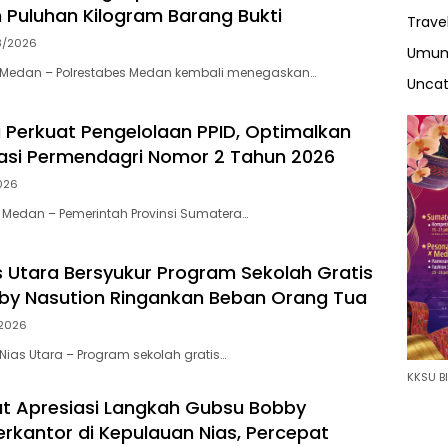
Puluhan Kilogram Barang Bukti
Trave
8/2026
Umu
Medan – Polrestabes Medan kembali menegaskan…
Uncat
Perkuat Pengelolaan PPID, Optimalkan
asi Permendagri Nomor 2 Tahun 2026
026
Medan – Pemerintah Provinsi Sumatera…
as Utara Bersyukur Program Sekolah Gratis
by Nasution Ringankan Beban Orang Tua
2026
ias Utara – Program sekolah gratis…
KKSU BI
t Apresiasi Langkah Gubsu Bobby
erkantor di Kepulauan Nias, Percepat