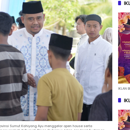
IK
IKLAN B
IK
rovinsi Sumut Kahiyang Ayu menggelar open house serta