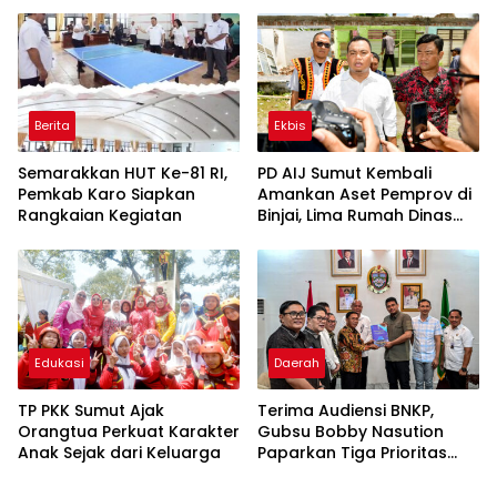
Badan
Berita
Ekbis
Semarakkan HUT Ke-81 RI,
PD AIJ Sumut Kembali
Pemkab Karo Siapkan
Amankan Aset Pemprov di
Rangkaian Kegiatan
Binjai, Lima Rumah Dinas
Eks Bioskop Ria Dibongkar
Edukasi
Daerah
TP PKK Sumut Ajak
Terima Audiensi BNKP,
Orangtua Perkuat Karakter
Gubsu Bobby Nasution
Anak Sejak dari Keluarga
Paparkan Tiga Prioritas
Pembangunan Kepulauan
Nias