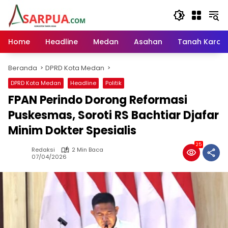
Langsung
ke
konten
Home
Headline
Medan
Asahan
Tanah Karo
Beranda
DPRD Kota Medan
DPRD Kota Medan
Headline
Politik
FPAN Perindo Dorong Reformasi
Puskesmas, Soroti RS Bachtiar Djafar
Minim Dokter Spesialis
25
Redaksi
2 Min Baca
07/04/2026