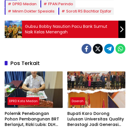
DPRD Medan
FPAN Perindo
Minim Dokter Spesialis
Soroti RS Bachtiar Djafar
Gubsu Bobby Nasution Pacu Bank Sumut
Naik Kelas Menengah
Pos Terkait
DPRD Kota Medan
Daerah
Polemik Penebangan
Bupati Karo Dorong
Pohon Pembangunan BRT
Lulusan Universitas Quality
Berlanjut, Rizki Lubis: DLH
Berastagi Jadi Generasi
Medan Jangan Buang
Inovatif dan Berintegritas