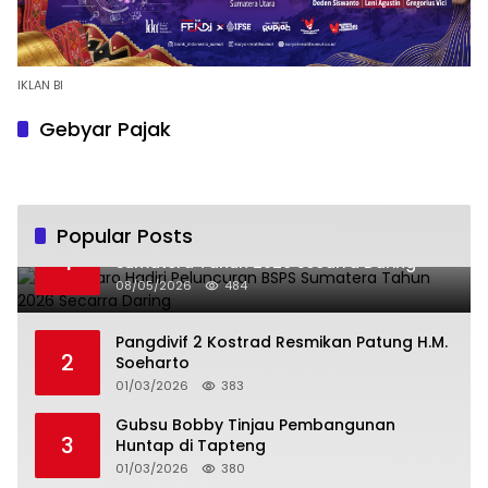
IKLAN BI
Gebyar Pajak
Popular Posts
Bupati Karo Hadiri Peluncuran BSPS
1
Sumatera Tahun 2026 Secarra Daring
08/05/2026
484
Pangdivif 2 Kostrad Resmikan Patung H.M.
2
Soeharto
01/03/2026
383
Gubsu Bobby Tinjau Pembangunan
3
Huntap di Tapteng
01/03/2026
380