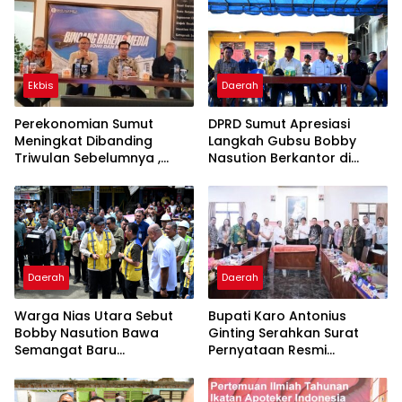
Ekbis
Daerah
Perekonomian Sumut
DPRD Sumut Apresiasi
Meningkat Dibanding
Langkah Gubsu Bobby
Triwulan Sebelumnya ,
Nasution Berkantor di
Pertumbuhan Positif 5,06%
Kepulauan Nias, Percepat
Pembangunan
Daerah
Daerah
Warga Nias Utara Sebut
Bupati Karo Antonius
Bobby Nasution Bawa
Ginting Serahkan Surat
Semangat Baru
Pernyataan Resmi
Pembangunan
Penyerahan Aset RSUD
Kabanjahe