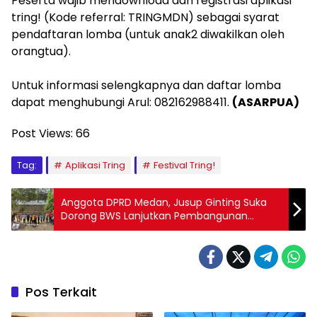
‎Peserta wajib mendownload dan registrasi aplikasi
tring! (Kode referral: TRINGMDN) sebagai syarat
pendaftaran lomba (untuk anak2 diwakilkan oleh
orangtua).
‎Untuk informasi selengkapnya dan daftar lomba
dapat menghubungi Arul: 082162988411.
(ASARPUA)
Post Views:
66
Tag:
Aplikasi Tring
Festival Tring!
Anggota DPRD Medan, Jusup Ginting Suka
Dorong BWS Lanjutkan Pembangunan
Bronjong di Medan Johor
Pos Terkait