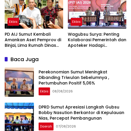
Ekbis
Ekbis
PD AIJ Sumut Kembali
Wagubsu Surya: Penting
Amankan Aset Pemprov di
Kolaborasi Pemerintah dan
Binjai, Lima Rumah Dinas
Apoteker Hadapi
Eks Bioskop Ria Dibongkar
Tantangan Kesehatan
Global
Baca Juga
Perekonomian Sumut Meningkat
Dibanding Triwulan Sebelumnya ,
Pertumbuhan Positif 5,06%
Ekbis
08/08/2026
DPRD Sumut Apresiasi Langkah Gubsu
Bobby Nasution Berkantor di Kepulauan
Nias, Percepat Pembangunan
Daerah
07/08/2026