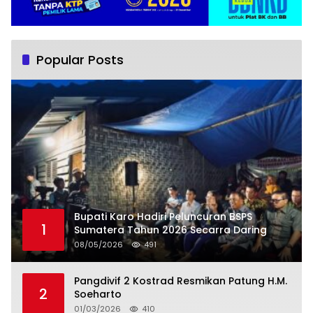
Popular Posts
Bupati Karo Hadiri Peluncuran BSPS
1
Sumatera Tahun 2026 Secarra Daring
08/05/2026
491
Pangdivif 2 Kostrad Resmikan Patung H.M.
2
Soeharto
01/03/2026
410