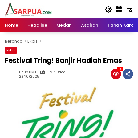
Langsung
ke
konten
Home
Headline
Medan
Asahan
Tanah Karo
Beranda
Ekbis
Ekbis
Festival Tring! Banjir Hadiah Emas
66
Ucup HMT
3 Min Baca
22/10/2025