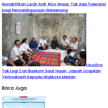
Nonaktifkan Lurah AUR, Rico Waas: Tak Ada Toleransi
bagi Penyalahgunaan Wewenang
Headline
Tak Lagi Cari Baskom Saat Hujan, Jaipah Ucapkan
Terimakasih Kepada Walikota Medan
Baca Juga