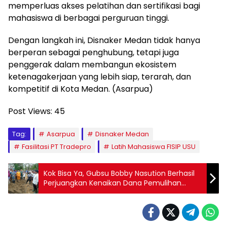
memperluas akses pelatihan dan sertifikasi bagi
mahasiswa di berbagai perguruan tinggi.
Dengan langkah ini, Disnaker Medan tidak hanya
berperan sebagai penghubung, tetapi juga
penggerak dalam membangun ekosistem
ketenagakerjaan yang lebih siap, terarah, dan
kompetitif di Kota Medan. (Asarpua)
Post Views:
45
Tag:
Asarpua
Disnaker Medan
Fasilitasi PT Tradepro
Latih Mahasiswa FISIP USU
Kok Bisa Ya, Gubsu Bobby Nasution Berhasil
Perjuangkan Kenaikan Dana Pemulihan
Pascabencana Sumut dari Pusat Hingga
Rp23 Triliun