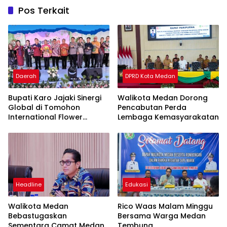
Pos Terkait
Daerah
DPRD Kota Medan
Bupati Karo Jajaki Sinergi
Walikota Medan Dorong
Global di Tomohon
Pencabutan Perda
International Flower
Lembaga Kemasyarakatan
Festival 2026
Headline
Edukasi
Walikota Medan
Rico Waas Malam Minggu
Bebastugaskan
Bersama Warga Medan
Sementara Camat Medan
Tembung