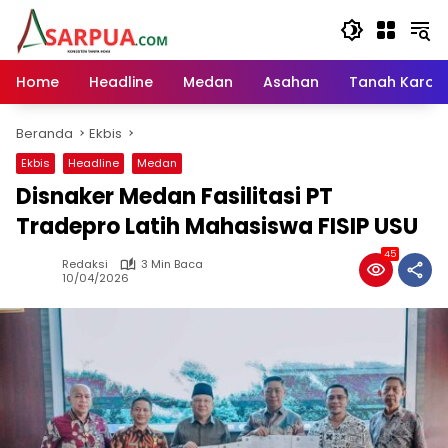
Langsung
ke
konten
Home
Headline
Medan
Asahan
Tanah Karo
Beranda
Ekbis
Ekbis
Headline
Medan
Disnaker Medan Fasilitasi PT
Tradepro Latih Mahasiswa FISIP USU
45
Redaksi
3 Min Baca
10/04/2026