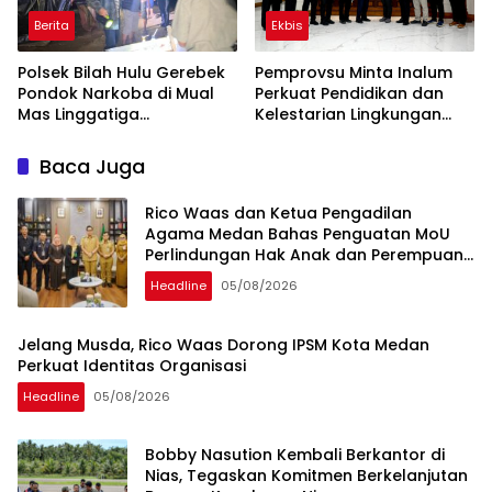
Berita
Ekbis
Polsek Bilah Hulu Gerebek
Pemprovsu Minta Inalum
Pondok Narkoba di Mual
Perkuat Pendidikan dan
Mas Linggatiga
Kelestarian Lingkungan
Labuhanbatu
Kawasan Danau Toba
Baca Juga
Rico Waas dan Ketua Pengadilan
Agama Medan Bahas Penguatan MoU
Perlindungan Hak Anak dan Perempuan
Pasca Perceraian ASN
Headline
05/08/2026
Jelang Musda, Rico Waas Dorong IPSM Kota Medan
Perkuat Identitas Organisasi
Headline
05/08/2026
Bobby Nasution Kembali Berkantor di
Nias, Tegaskan Komitmen Berkelanjutan