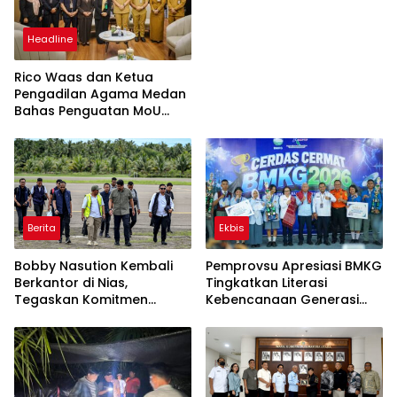
Organisasi
Headline
Rico Waas dan Ketua
Pengadilan Agama Medan
Bahas Penguatan MoU
Perlindungan Hak Anak
dan Perempuan Pasca
Perceraian ASN
Berita
Ekbis
Bobby Nasution Kembali
Pemprovsu Apresiasi BMKG
Berkantor di Nias,
Tingkatkan Literasi
Tegaskan Komitmen
Kebencanaan Generasi
Berkelanjutan Bangun
Muda
Kepulauan Nias