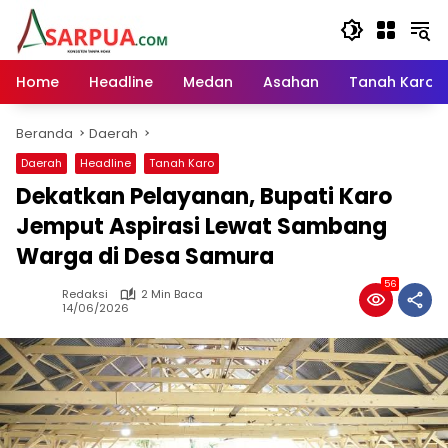
Langsung
ke
konten
Home
Headline
Medan
Asahan
Tanah Karo
Beranda
Daerah
Daerah
Headline
Tanah Karo
Dekatkan Pelayanan, Bupati Karo
Jemput Aspirasi Lewat Sambang
Warga di Desa Samura
56
Redaksi
2 Min Baca
14/06/2026