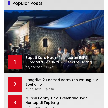
Popular Posts
Bupati Karo Hadiri Peluncuran BSPS
1
Sumatera Tahun 2026 Secarra Daring
08/05/2026
482
Pangdivif 2 Kostrad Resmikan Patung H.M.
2
Soeharto
01/03/2026
378
Gubsu Bobby Tinjau Pembangunan
3
Huntap di Tapteng
01/03/2026
374