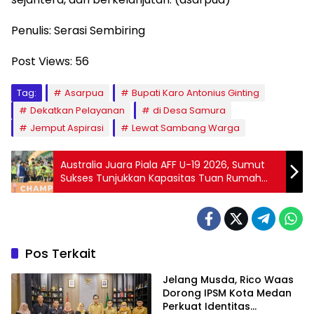
Penulis: Serasi Sembiring
Post Views:
56
Tag:
Asarpua
Bupati Karo Antonius Ginting
Dekatkan Pelayanan
di Desa Samura
Jemput Aspirasi
Lewat Sambang Warga
Australia Juara Piala AFF U-19 2026, Sumut
Sukses Tunjukkan Kapasitas Tuan Rumah
Internasional
Pos Terkait
Jelang Musda, Rico Waas
Dorong IPSM Kota Medan
Perkuat Identitas