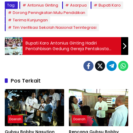
Tag:
Antonius Ginting
Asarpua
Bupati Karo
Dorong Peningkatan Mutu Pendidikan
Terima Kunjungan
Tim Verifikasi Sekolah Nasional Terintegrasi
Bupati Karo Antonius Ginting Hadiri
Pentahbisan Gedung Gereja Pentakosta
Tabernakel Kristus Gembala
Pos Terkait
Daerah
Daerah
Gubsu Bobby Nasution
Rencana Gubsu Bobby