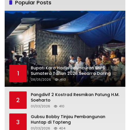
Popular Posts
Bupati Karo Hadiri Peluncuran BSPS
1
Sumatera Tahun 2026 Secarra Daring
08/05/2026
493
Pangdivif 2 Kostrad Resmikan Patung H.M.
2
Soeharto
01/03/2026
410
Gubsu Bobby Tinjau Pembangunan
3
Huntap di Tapteng
01/03/2026
404