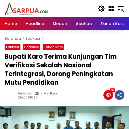
Langsung
ke
konten
Home
Headline
Medan
Asahan
Tanah Karo
Beranda
Edukasi
Edukasi
Headline
Tanah Karo
Bupati Karo Terima Kunjungan Tim
Verifikasi Sekolah Nasional
Terintegrasi, Dorong Peningkatan
Mutu Pendidikan
58
Redaksi
2 Min Baca
25/05/2026