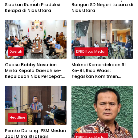
Siapkan Rumah Produksi
Bangun SD Negeri Lasara di
Kelapa di Nias Utara
Nias Utara
Daerah
DPRD Kota Medan
Gubsu Bobby Nasution
Maknai Kemerdekaan RI
Minta Kepala Daerah se-
Ke-81, Rico Waas:
Kepulauan Nias Percepat
Tegaskan Komitmen
Usulan BKP 2027
Pelayanan Primer
Headline
Pemko Dorong IPSM Medan
Jadi Mitra Strategis
DPRD Kota Medan