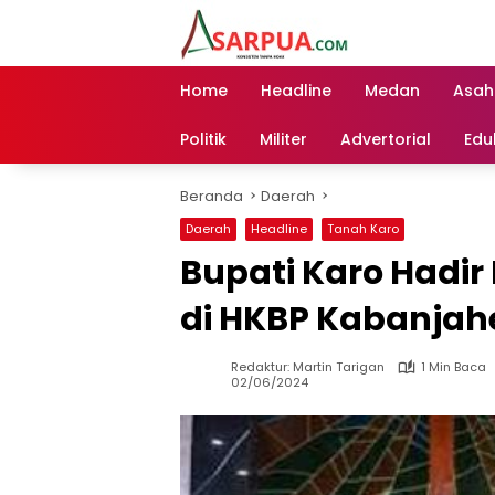
Langsung
ke
konten
Home
Headline
Medan
Asah
Politik
Militer
Advertorial
Edu
Beranda
Daerah
Daerah
Headline
Tanah Karo
Bupati Karo Hadir
di HKBP Kabanjah
Redaktur: Martin Tarigan
1 Min Baca
02/06/2024