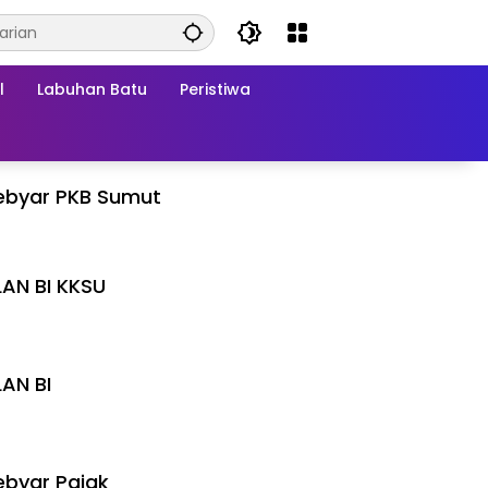
l
Labuhan Batu
Peristiwa
ebyar PKB Sumut
LAN BI KKSU
I
LAN BI
I
byar Pajak