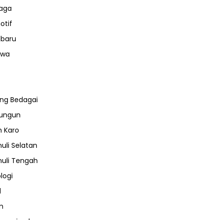
aga
otif
nbaru
iwa
ng Bedagai
lungun
 Karo
uli Selatan
uli Tengah
logi
l
m