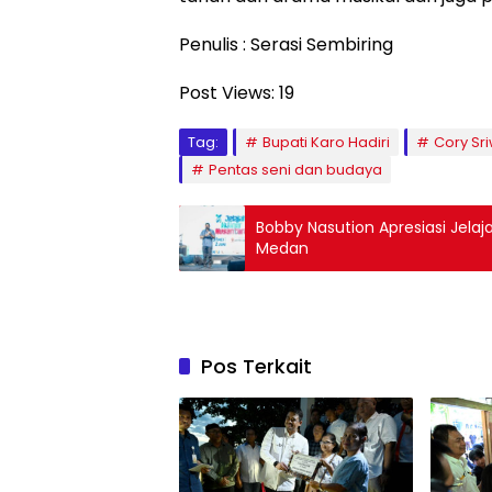
Penulis : Serasi Sembiring
Post Views:
19
Tag:
Bupati Karo Hadiri
Cory Sr
Pentas seni dan budaya
Bobby Nasution Apresiasi Jela
Medan
Pos Terkait