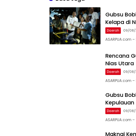
Gubsu Bobb
Kelapa di N
Daerah
09/08/
ASARPUA.com – N
Rencana Gu
Nias Utara
Daerah
09/08/
ASARPUA.com –
Gubsu Bobb
Kepulauan 
Daerah
09/08/
ASARPUA.com – 
Maknai Kem