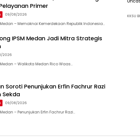
Uncat
Pelayanan Primer
n
09/08/2026
KKSU BI
Medan – Memaknai Kemerdekaan Republik Indonesia…
ng IPSM Medan Jadi Mitra Strategis
h
8/2026
Medan – Walikota Medan Rico Waas…
 Soroti Penunjukan Erfin Fachrur Razi
h Sekda
n
09/08/2026
edan – Penunjukan Erfin Fachrur Razi…