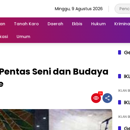
Minggu, 9 Agustus 2026
an
Tanah Karo
Daerah
Ekbis
Hukum
Krimina
kasi
Umum
G
 Pentas Seni dan Budaya
IK
e
IKLAN B
19
IK
IKLAN B
Ge