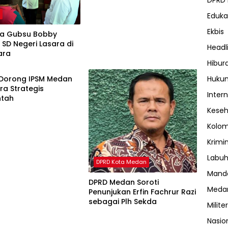
DPRD
h
Eduka
Ekbis
a Gubsu Bobby
SD Negeri Lasara di
Headl
ara
ne
Hibur
Dorong IPSM Medan
Huku
tra Strategis
Inter
ntah
Kese
Kolo
Krimi
Labuh
DPRD Kota Medan
Manda
DPRD Medan Soroti
Meda
Penunjukan Erfin Fachrur Razi
sebagai Plh Sekda
Militer
Nasio