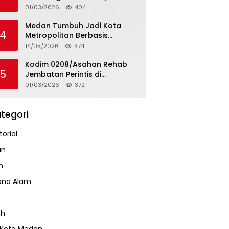
Tapteng
01/03/2026
404
Medan Tumbuh Jadi Kota
4
Metropolitan Berbasis
Teknologi
14/05/2026
374
Kodim 0208/Asahan Rehab
5
Jembatan Perintis di
Mandarsah
01/03/2026
372
tegori
orial
an
m
ana Alam
ah