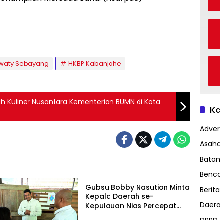
iwaty Sebayang
HKBP Kabanjahe
jah Kuliner Nusantara Kementerian BUMN di Kota
Ka
Advert
Asah
Bata
Daerah
Benc
Gubsu Bobby Nasution Minta
Berita
Kepala Daerah se-
Daer
Kepulauan Nias Percepat
Usulan BKP 2027