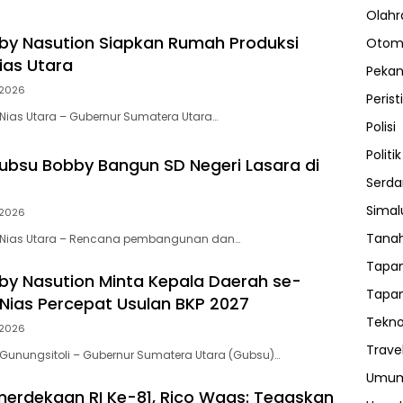
Olahr
y Nasution Siapkan Rumah Produksi
Otom
ias Utara
Peka
2026
Perist
ias Utara – Gubernur Sumatera Utara…
Polisi
Politik
bsu Bobby Bangun SD Negeri Lasara di
Serda
Sima
2026
Tanah
 Nias Utara – Rencana pembangunan dan…
Tapan
y Nasution Minta Kepala Daerah se-
Tapan
Nias Percepat Usulan BKP 2027
Tekno
2026
Trave
Gunungsitoli – Gubernur Sumatera Utara (Gubsu)…
Umu
erdekaan RI Ke-81, Rico Waas: Tegaskan