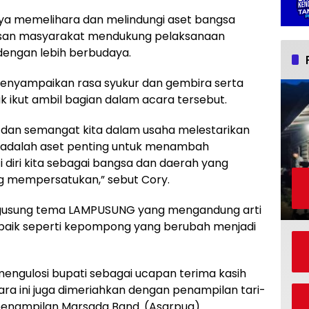
ya memelihara dan melindungi aset bangsa
pisan masyarakat mendukung pelaksanaan
engan lebih berbudaya.
enyampaikan rasa syukur dan gembira serta
k ikut ambil bagian dalam acara tersebut.
 dan semangat kita dalam usaha melestarikan
ya adalah aset penting untuk menambah
 diri kita sebagai bangsa dan daerah yang
ng mempersatukan,” sebut Cory.
engusung tema LAMPUSUNG yang mengandung arti
 baik seperti kepompong yang berubah menjadi
mengulosi bupati sebagai ucapan terima kasih
ara ini juga dimeriahkan dengan penampilan tari-
 penampilan Marsada Band. (Asarpua)