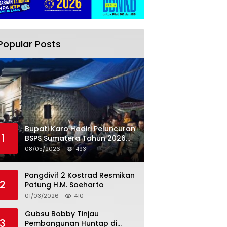
Popular Posts
Bupati Karo Hadiri Peluncuran
1
BSPS Sumatera Tahun 2026
Secarra Daring
08/05/2026
493
Pangdivif 2 Kostrad Resmikan
2
Patung H.M. Soeharto
01/03/2026
410
Gubsu Bobby Tinjau
3
Pembangunan Huntap di