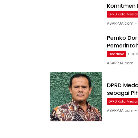
Komitmen 
DPRD Kota Meda
ASARPUA.com – 
Pemko Doro
Pemerinta
Headline
09/0
ASARPUA.com – 
DPRD Medan
sebagai Pl
DPRD Kota Meda
ASARPUA.com – M