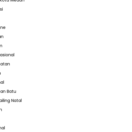
 Kota Medan
si
ine
an
m
nasional
hatan
m
nal
an Batu
iling Natal
n
nal