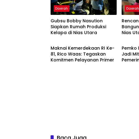
Daerah
Daera
Gubsu Bobby Nasution
Rencan
Siapkan Rumah Produksi
Bangun 
Kelapa di Nias Utara
Nias Ut
DPRD Kota Medan
Headli
Maknai Kemerdekaan RI Ke-
Pemko 
81, Rico Waas: Tegaskan
Jadi Mi
Komitmen Pelayanan Primer
Pemeri
Baca Juga