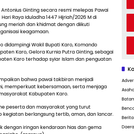
o Antonius Ginting secara resmi melepas Pawai
ri Raya Iduladha 1447 Hijriah/2026 M di
ng meriah dan khidmat dengan diikuti
rganisasi keagamaan.
ro didampingi Wakil Bupati Karo, Komando
aten Karo, Gelora Kurnia Putra Ginting, sebagai
aten Karo terhadap syiar Islam dan penguatan
Ka
mpaikan bahwa pawai takbiran menjadi
Advert
, memperkuat kebersamaan, serta menjaga
Asah
masyarakat Kabupaten Karo.
Bata
sme peserta dan masyarakat yang turut
Benc
kegiatan berlangsung tertib, aman, dan lancar.
Berita
Daer
k dengan iringan kendaraan hias dan gema