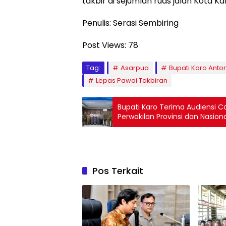
takbir di sejumlah ruas jalan Kota K
Penulis: Serasi Sembiring
Post Views:
78
Tag:
Asarpua
Bupati Karo Anton
Lepas Pawai Takbiran
Bupati Karo Terima Audiensi C
Perwakilan Provinsi dan Nasion
Pos Terkait