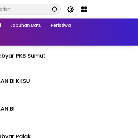
l
Labuhan Batu
Peristiwa
ebyar PKB Sumut
LAN BI KKSU
I
LAN BI
I
byar Pajak