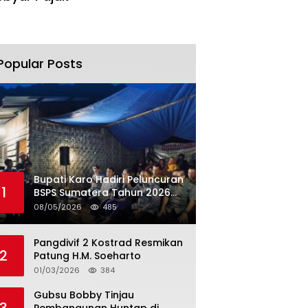
Popular Posts
Bupati Karo Hadiri Peluncuran
1
BSPS Sumatera Tahun 2026
Secarra Daring
08/05/2026
485
Pangdivif 2 Kostrad Resmikan
2
Patung H.M. Soeharto
01/03/2026
384
Gubsu Bobby Tinjau
3
Pembangunan Huntap di