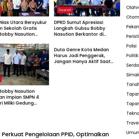
Olahr
h
Daerah
Otom
 Nias Utara Bersyukur
DPRD Sumut Apresiasi
Peka
m Sekolah Gratis
Langkah Gubsu Bobby
Bobby Nasution
Nasution Berkantor di
Perist
Edukasi
kan Beban Orang Tua
Kepulauan Nias, Percepat
Polisi
Pembangunan
Duta Genre Kota Medan
Politik
Harus Jadi Penggerak,
Jangan Hanya Aktif Saat
Serda
Ada Acara
Sima
h
Tanah
Bobby Nasution
Tapan
an Impian SMPN 4
ri Miliki Gedung
Tapan
en
Tekno
Trave
Umu
Perkuat Pengelolaan PPID, Optimalkan