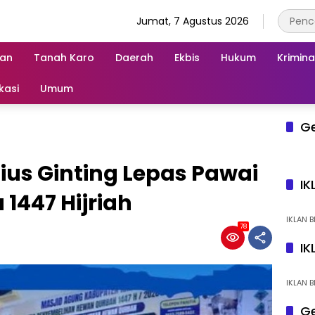
Jumat, 7 Agustus 2026
an
Tanah Karo
Daerah
Ekbis
Hukum
Krimina
kasi
Umum
G
ius Ginting Lepas Pawai
IK
1447 Hijriah
IKLAN B
78
IK
IKLAN B
Ge