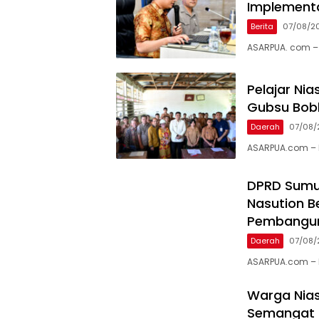
Implement
Berita
07/08/2
ASARPUA. com – 
Pelajar Ni
Gubsu Bob
Daerah
07/08/
ASARPUA.com – N
DPRD Sumu
Nasution B
Pembangu
Daerah
07/08/
ASARPUA.com – N
Warga Nias
Semangat