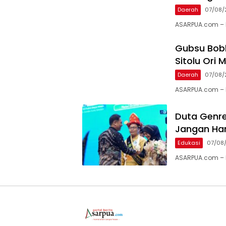
Daerah
07/08/
ASARPUA.com – N
Gubsu Bob
Sitolu Ori 
Daerah
07/08/
ASARPUA.com – N
Duta Genre
Jangan Han
Edukasi
07/08
ASARPUA.com – 