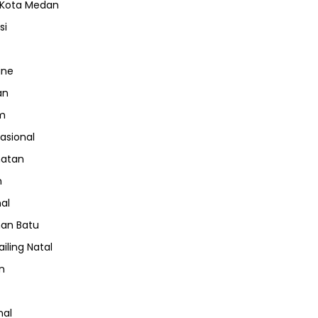
 Kota Medan
si
ine
an
m
nasional
hatan
m
nal
an Batu
iling Natal
n
nal