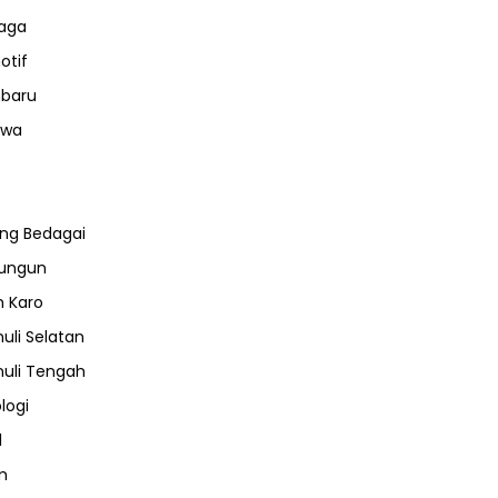
aga
otif
nbaru
iwa
ng Bedagai
lungun
 Karo
uli Selatan
uli Tengah
logi
l
m