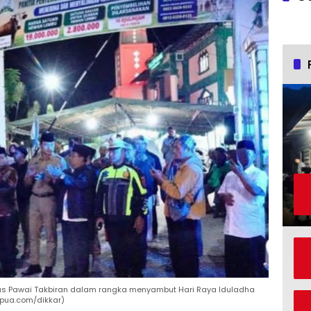
epas Pawai Takbiran dalam rangka menyambut Hari Raya Iduladha
rpua.com/dikkar)