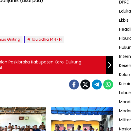
abanjahe. (asarpua)
DPRD
Eduka
Ekbis
Headl
Hibur
ius Ginting
Iduladha 1447 H
Huku
Inter
alon Paskibraka Kabupaten Karo, Dukung
Kese
al
Kolo
Krimi
Labuh
Manda
Meda
Militer
Nasio