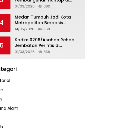
Tapteng
01/03/2026
380
Medan Tumbuh Jadi Kota
4
Metropolitan Berbasis
Teknologi
14/05/2026
369
Kodim 0208/Asahan Rehab
5
Jembatan Perintis di
Mandarsah
01/03/2026
358
tegori
orial
an
m
ana Alam
ah