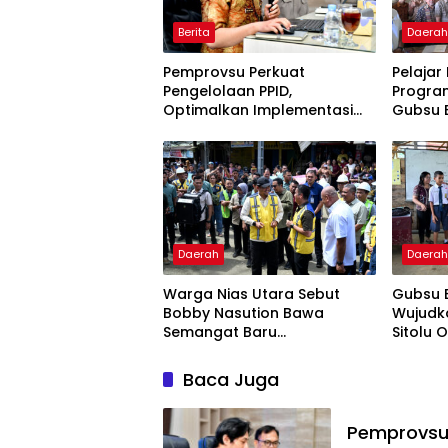
Berita
Daera
Pemprovsu Perkuat
Pelajar
Pengelolaan PPID,
Progra
Optimalkan Implementasi
Gubsu 
Permendagri Nomor 2 Tahun
Ringan
2026
Daerah
Daera
Warga Nias Utara Sebut
Gubsu 
Bobby Nasution Bawa
Wujudk
Semangat Baru
Sitolu O
Pembangunan
Perman
Baca Juga
Pemprovsu 