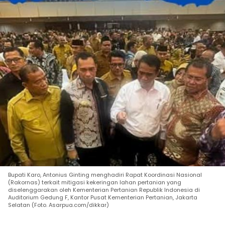
Bupati Karo, Antonius Ginting menghadiri Rapat Koordinasi Nasional
(Rakornas) terkait mitigasi kekeringan lahan pertanian yang
diselenggarakan oleh Kementerian Pertanian Republik Indonesia di
Auditorium Gedung F, Kantor Pusat Kementerian Pertanian, Jakarta
Selatan (Foto. Asarpua.com/dikkar)