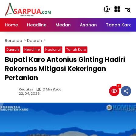
Langsung
ke
konten
Home
Headline
Medan
Asahan
Tanah Karo
Beranda
Daerah
Daerah
Headline
Nasional
Tanah Karo
Bupati Karo Antonius Ginting Hadiri
Rakornas Mitigasi Kekeringan
Pertanian
41
Redaksi
2 Min Baca
22/04/2026