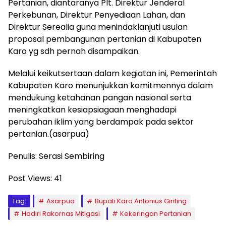
Pertanian, diantaranya Plt. Direktur Jenderal
Perkebunan, Direktur Penyediaan Lahan, dan
Direktur Serealia guna menindaklanjuti usulan
proposal pembangunan pertanian di Kabupaten
Karo yg sdh pernah disampaikan.
Melalui keikutsertaan dalam kegiatan ini, Pemerintah
Kabupaten Karo menunjukkan komitmennya dalam
mendukung ketahanan pangan nasional serta
meningkatkan kesiapsiagaan menghadapi
perubahan iklim yang berdampak pada sektor
pertanian.(asarpua)
Penulis: Serasi Sembiring
Post Views:
41
Tag:
Asarpua
Bupati Karo Antonius Ginting
Hadiri Rakornas Mitigasi
Kekeringan Pertanian