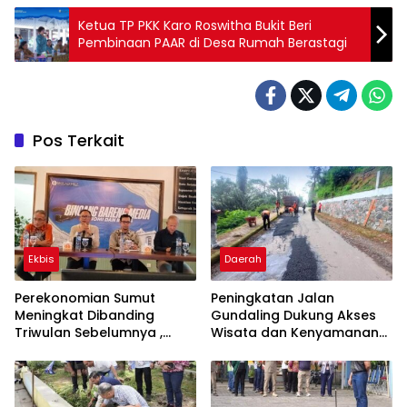
Ketua TP PKK Karo Roswitha Bukit Beri
Pembinaan PAAR di Desa Rumah Berastagi
Pos Terkait
Ekbis
Daerah
Perekonomian Sumut
Peningkatan Jalan
Meningkat Dibanding
Gundaling Dukung Akses
Triwulan Sebelumnya ,
Wisata dan Kenyamanan
Pertumbuhan Positif 5,06%
Masyarakat