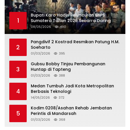
Bupati Karo Hadiri Peluncuran BSPS
1
Sumatera Tahun 2026 Secarra Daring
08/05/2026
490
Pangdivif 2 Kostrad Resmikan Patung H.M.
2
Soeharto
01/03/2026
395
Gubsu Bobby Tinjau Pembangunan
3
Huntap di Tapteng
01/03/2026
388
Medan Tumbuh Jadi Kota Metropolitan
4
Berbasis Teknologi
14/05/2026
372
Kodim 0208/Asahan Rehab Jembatan
5
Perintis di Mandarsah
01/03/2026
368