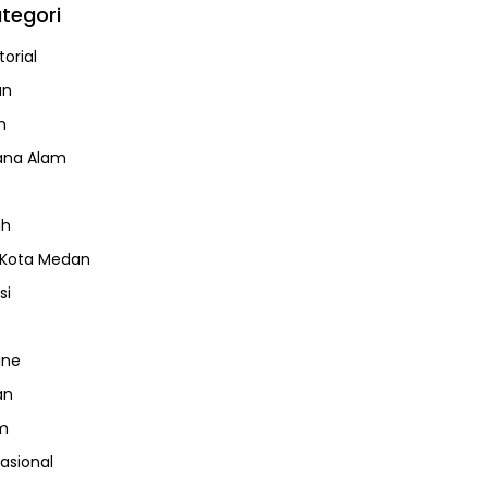
tegori
orial
an
m
ana Alam
ah
 Kota Medan
si
ine
an
m
nasional