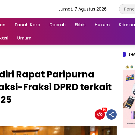
Jumat, 7 Agustus 2026
an
Tanah Karo
Daerah
Ekbis
Hukum
Krimina
kasi
Umum
G
iri Rapat Paripurna
aksi-Fraksi DPRD terkait
025
16