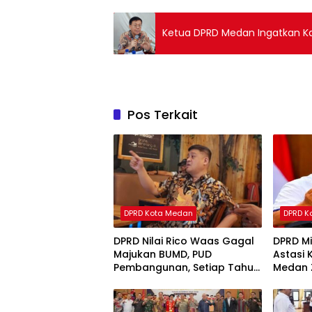
Ketua DPRD Medan Ingatkan Ka
Pos Terkait
DPRD Kota Medan
DPRD K
DPRD Nilai Rico Waas Gagal
DPRD Mi
Majukan BUMD, PUD
Astasi
Pembangunan, Setiap Tahun
Medan 
Rugi