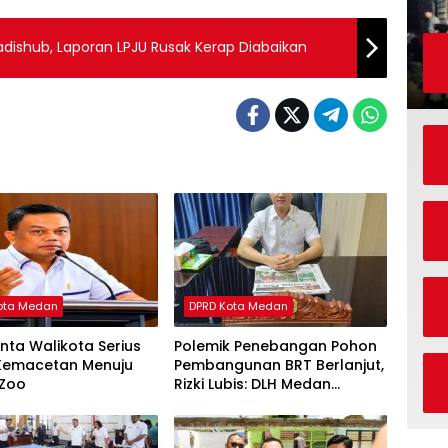
dishub, Laporan LPJU Rusak Kerap Diabaikan
ota Medan
DPRD Kota Medan
nta Walikota Serius
Polemik Penebangan Pohon
 Kemacetan Menuju
Pembangunan BRT Berlanjut,
Zoo
Rizki Lubis: DLH Medan
Jangan Buang Badan