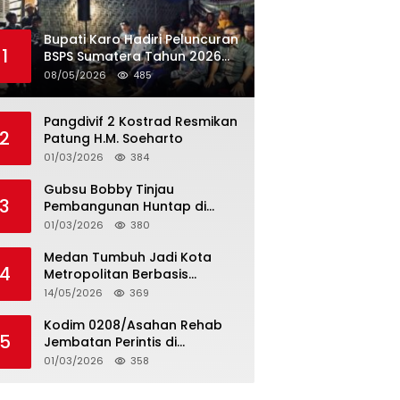
Bupati Karo Hadiri Peluncuran
1
BSPS Sumatera Tahun 2026
Secarra Daring
08/05/2026
485
Pangdivif 2 Kostrad Resmikan
2
Patung H.M. Soeharto
01/03/2026
384
Gubsu Bobby Tinjau
3
Pembangunan Huntap di
Tapteng
01/03/2026
380
Medan Tumbuh Jadi Kota
4
Metropolitan Berbasis
Teknologi
14/05/2026
369
Kodim 0208/Asahan Rehab
5
Jembatan Perintis di
Mandarsah
01/03/2026
358