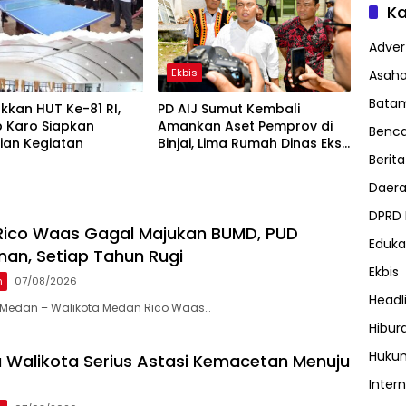
Ka
Advert
Ekbis
Asah
Bata
kan HUT Ke-81 RI,
PD AIJ Sumut Kembali
 Karo Siapkan
Amankan Aset Pemprov di
Benc
ian Kegiatan
Binjai, Lima Rumah Dinas Eks
Berita
Bioskop Ria Dibongkar
Daer
DPRD
 Rico Waas Gagal Majukan BUMD, PUD
Eduka
n, Setiap Tahun Rugi
Ekbis
n
07/08/2026
Headl
Medan – Walikota Medan Rico Waas…
Hibur
Huku
 Walikota Serius Astasi Kemacetan Menuju
Inter