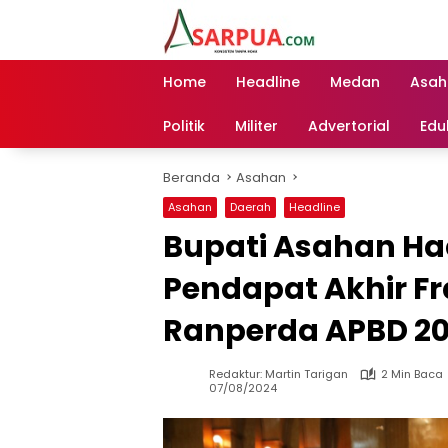
Langsung
ke
konten
Home
Headline
Medan
Asah
Politik
Militer
Advertorial
Edu
Beranda
Asahan
Asahan
Daerah
Headline
Bupati Asahan Had
Pendapat Akhir Fr
Ranperda APBD 2
Redaktur: Martin Tarigan
2 Min Baca
07/08/2024