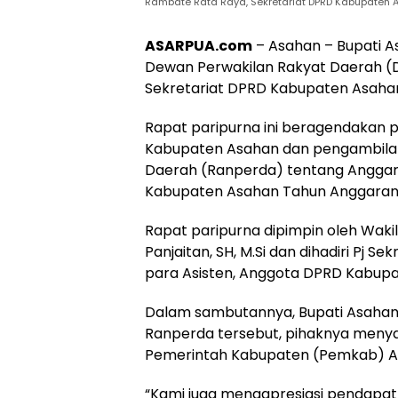
Rambate Rata Raya, Sekretariat DPRD Kabupaten 
ASARPUA.com
– Asahan – Bupati A
Dewan Perwakilan Rakyat Daerah (
Sekretariat DPRD Kabupaten Asahan
Rapat paripurna ini beragendakan 
Kabupaten Asahan dan pengambila
Daerah (Ranperda) tentang Anggar
Kabupaten Asahan Tahun Anggaran 
Rapat paripurna dipimpin oleh Wak
Panjaitan, SH, M.Si dan dihadiri Pj 
para Asisten, Anggota DPRD Kabupa
Dalam sambutannya, Bupati Asahan 
Ranperda tersebut, pihaknya meny
Pemerintah Kabupaten (Pemkab) A
“Kami juga mengapresiasi pendapa