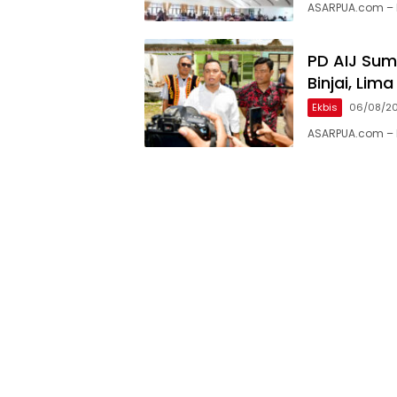
ASARPUA.com – 
PD AIJ Sum
Binjai, Li
Ekbis
06/08/2
ASARPUA.com – B