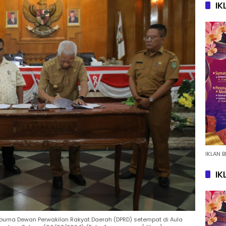
IK
IKLAN B
IK
ipurna Dewan Perwakilan Rakyat Daerah (DPRD) setempat di Aula