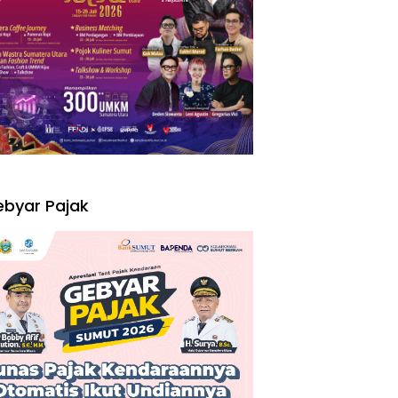
I
byar Pajak