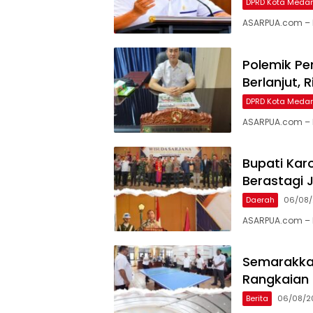
DPRD Kota Meda
ASARPUA.com – 
Polemik P
Berlanjut,
DPRD Kota Meda
ASARPUA.com – M
Bupati Karo
Berastagi J
Daerah
06/08
ASARPUA.com – K
Semarakkan
Rangkaian 
Berita
06/08/2