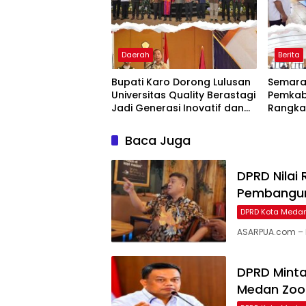
Daerah
Berita
Bupati Karo Dorong Lulusan
Semarak
Universitas Quality Berastagi
Pemkab
Jadi Generasi Inovatif dan
Rangka
Berintegritas
Baca Juga
DPRD Nilai
Pembanguna
DPRD Kota Meda
ASARPUA.com – 
DPRD Minta
Medan Zoo