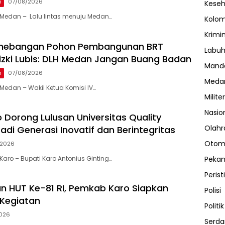
n
07/08/2026
Kese
Medan – Lalu lintas menuju Medan…
Kolo
Krimi
enebangan Pohon Pembangunan BRT
Labuh
 Rizki Lubis: DLH Medan Jangan Buang Badan
Manda
n
07/08/2026
Meda
edan – Wakil Ketua Komisi IV…
Militer
Nasio
 Dorong Lulusan Universitas Quality
Olahr
adi Generasi Inovatif dan Berintegritas
Otom
/2026
Peka
aro – Bupati Karo Antonius Ginting…
Perist
 HUT Ke-81 RI, Pemkab Karo Siapkan
Polisi
Kegiatan
Politik
026
Serda