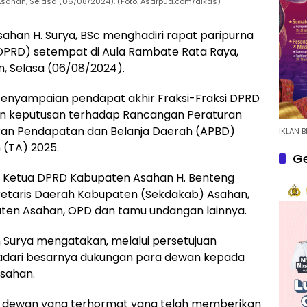
Asahan, Selasa (06/08/2024). (Foto. Asarpua.com/dikas)
sahan H. Surya, BSc menghadiri rapat paripurna
DPRD) setempat di Aula Rambate Rata Raya,
, Selasa (06/08/2024).
penyampaian pendapat akhir Fraksi-Fraksi DPRD
n keputusan terhadap Rancangan Peraturan
an Pendapatan dan Belanja Daerah (APBD)
IKLAN B
(TA) 2025.
Ge
il Ketua DPRD Kabupaten Asahan H. Benteng
Sekretaris Daerah Kabupaten (Sekdakab) Asahan,
ten Asahan, OPD dan tamu undangan lainnya.
Surya mengatakan, melalui persetujuan
adari besarnya dukungan para dewan kepada
sahan.
t dewan yang terhormat yang telah memberikan