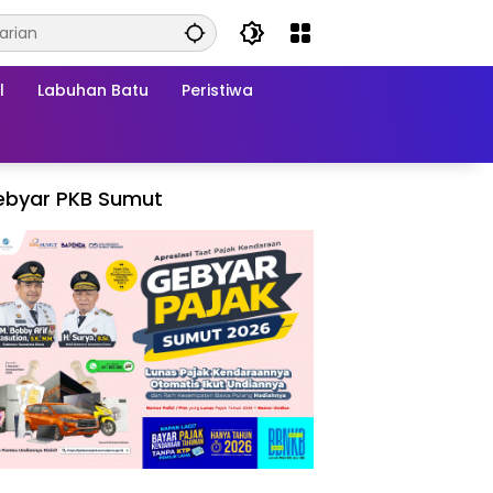
l
Labuhan Batu
Peristiwa
ebyar PKB Sumut