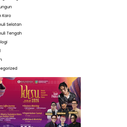
lungun
 Karo
uli Selatan
uli Tengah
logi
l
m
egorized