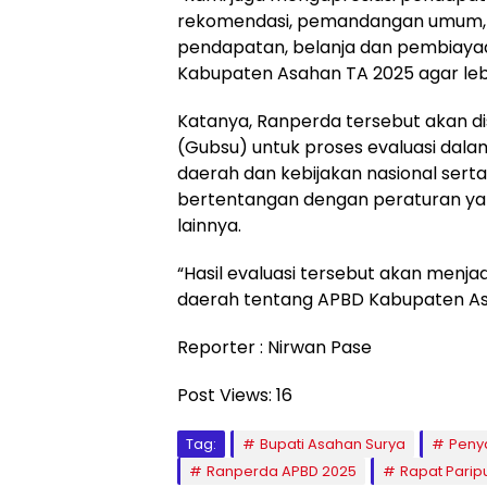
rekomendasi, pemandangan umum, sa
pendapatan, belanja dan pembiaya
Kabupaten Asahan TA 2025 agar lebi
Katanya, Ranperda tersebut akan 
(Gubsu) untuk proses evaluasi dal
daerah dan kebijakan nasional serta
bertentangan dengan peraturan yan
lainnya.
“Hasil evaluasi tersebut akan menja
daerah tentang APBD Kabupaten As
Reporter : Nirwan Pase
Post Views:
16
Tag:
Bupati Asahan Surya
Peny
Ranperda APBD 2025
Rapat Parip