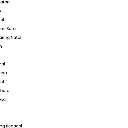
hatan
m
nal
an Batu
iling Natal
n
nal
aga
otif
nbaru
iwa
ng Bedagai