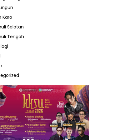
lungun
 Karo
uli Selatan
uli Tengah
logi
l
m
egorized