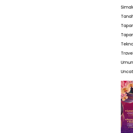
Sima
Tanah
Tapan
Tapan
Tekno
Trave
Umu
Uncat