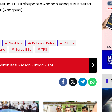
Ketua KPU Kabupaten Asahan yang turut serta
t.(Asarpua)
Nyoblos
Pakaian Putih
Pilbup
uara
Surya BSc
TPS
oakan Kesuksesan Pilkada 2024