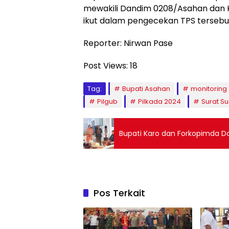
mewakili Dandim 0208/Asahan dan 
ikut dalam pengecekan TPS tersebu
Reporter: Nirwan Pase
Post Views:
18
Tag:
Bupati Asahan
monitoring
Pilgub
Pilkada 2024
Surat S
Bupati Karo dan Forkopimda D
Pos Terkait