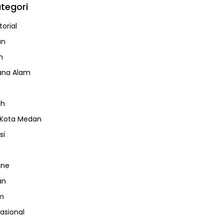
tegori
orial
an
m
ana Alam
ah
 Kota Medan
si
ine
an
m
nasional