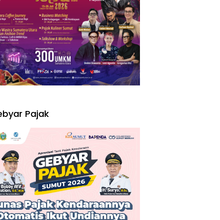
I
byar Pajak