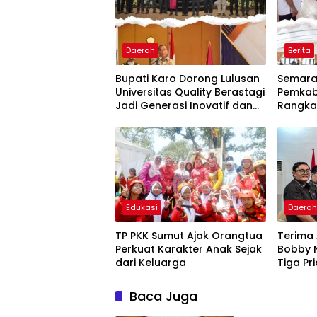
Daerah
Berita
Bupati Karo Dorong Lulusan
Semarak
Universitas Quality Berastagi
Pemkab
Jadi Generasi Inovatif dan
Rangka
Berintegritas
Edukasi
Daera
TP PKK Sumut Ajak Orangtua
Terima 
Perkuat Karakter Anak Sejak
Bobby 
dari Keluarga
Tiga P
Kepula
Baca Juga