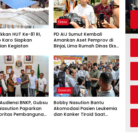
Ekbis
kan HUT Ke-81 RI,
PD AIJ Sumut Kembali
 Karo Siapkan
Amankan Aset Pemprov di
ian Kegiatan
Binjai, Lima Rumah Dinas Eks
Bioskop Ria Dibongkar
h
Daerah
Audiensi BNKP, Gubsu
Bobby Nasution Bantu
Nasution Paparkan
Akomodasi Pasien Leukemia
rioritas Pembangunan
dan Kanker Tiroid Saat
uan Nias
Tinjau RSUD Thomsen