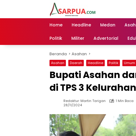
Langsung
ke
konten
Home
Headline
Medan
Asah
Politik
Militer
Advertorial
Edu
Beranda
Asahan
Asahan
Daerah
Headline
Politik
Umum
Bupati Asahan da
di TPS 3 Keluraha
Redaktur: Martin Tarigan
1 Min Baca
28/11/2024