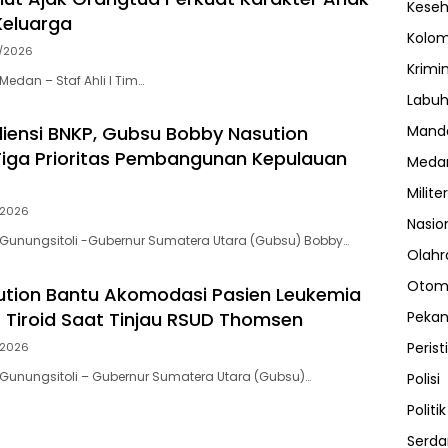
Kese
Keluarga
Kolo
/2026
Krimi
edan – Staf Ahli I Tim…
Labuh
Manda
iensi BNKP, Gubsu Bobby Nasution
iga Prioritas Pembangunan Kepulauan
Meda
Militer
/2026
Nasio
Gunungsitoli -Gubernur Sumatera Utara (Gubsu) Bobby…
Olahr
Otom
tion Bantu Akomodasi Pasien Leukemia
 Tiroid Saat Tinjau RSUD Thomsen
Peka
Perist
/2026
Gunungsitoli – Gubernur Sumatera Utara (Gubsu)…
Polisi
Politik
Serda