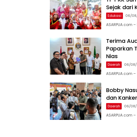
Sejak dari 
Edukasi
06/08
ASARPUA.com – M
Terima Aud
Paparkan T
Nias
Daerah
06/08
ASARPUA.com – 
Bobby Nasu
dan Kanker
Daerah
06/08
ASARPUA.com – 