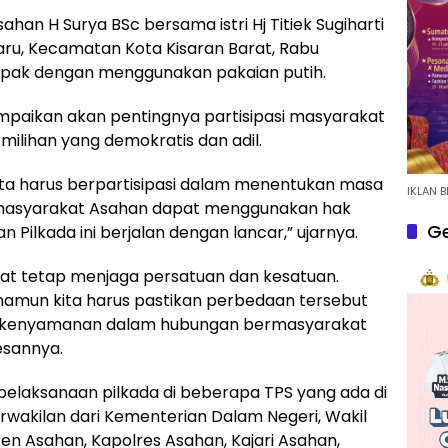
ahan H Surya BSc bersama istri Hj Titiek Sugiharti
Baru, Kecamatan Kota Kisaran Barat, Rabu
ompak dengan menggunakan pakaian putih.
mpaikan akan pentingnya partisipasi masyarakat
ilihan yang demokratis dan adil.
ita harus berpartisipasi dalam menentukan masa
IKLAN B
 masyarakat Asahan dapat menggunakan hak
Ge
 Pilkada ini berjalan dengan lancar,” ujarnya.
at tetap menjaga persatuan dan kesatuan.
, namun kita harus pastikan perbedaan tersebut
an kenyamanan dalam hubungan bermasyarakat
esannya.
 pelaksanaan pilkada di beberapa TPS yang ada di
wakilan dari Kementerian Dalam Negeri, Wakil
n Asahan, Kapolres Asahan, Kajari Asahan,