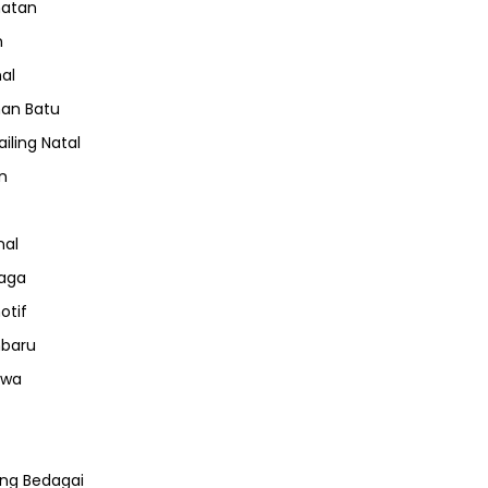
hatan
m
nal
an Batu
iling Natal
n
nal
aga
otif
nbaru
iwa
ng Bedagai