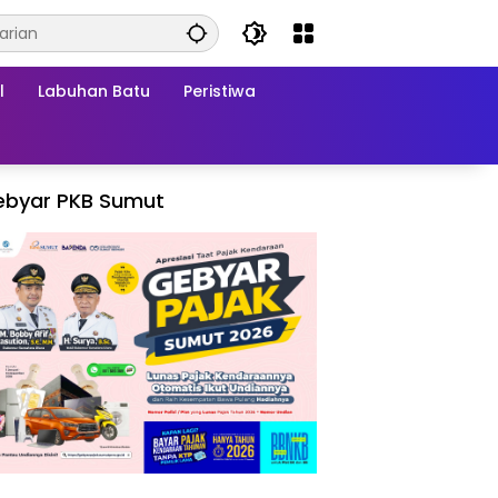
l
Labuhan Batu
Peristiwa
ebyar PKB Sumut