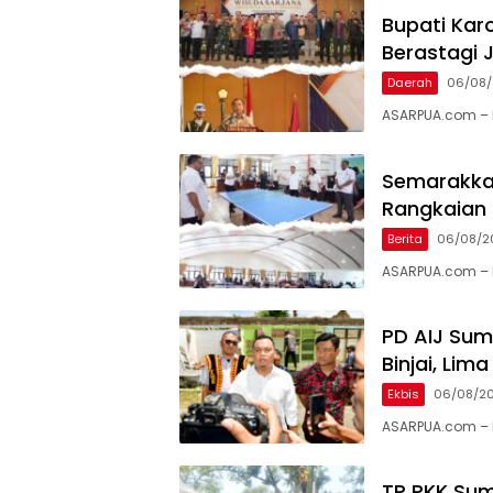
Bupati Karo
Berastagi J
Daerah
06/08
ASARPUA.com – K
Semarakkan
Rangkaian 
Berita
06/08/2
ASARPUA.com – 
PD AIJ Sum
Binjai, Li
Ekbis
06/08/2
ASARPUA.com – B
TP PKK Sum