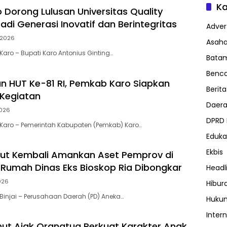
Ka
 Dorong Lulusan Universitas Quality
adi Generasi Inovatif dan Berintegritas
Advert
/2026
Asah
aro – Bupati Karo Antonius Ginting…
Bata
Benc
 HUT Ke-81 RI, Pemkab Karo Siapkan
Berita
Kegiatan
Daer
026
DPRD
Karo – Pemerintah Kabupaten (Pemkab) Karo…
Eduka
Ekbis
ut Kembali Amankan Aset Pemprov di
ma Rumah Dinas Eks Bioskop Ria Dibongkar
Headl
026
Hibur
injai – Perusahaan Daerah (PD) Aneka…
Huku
Inter
ut Ajak Orangtua Perkuat Karakter Anak