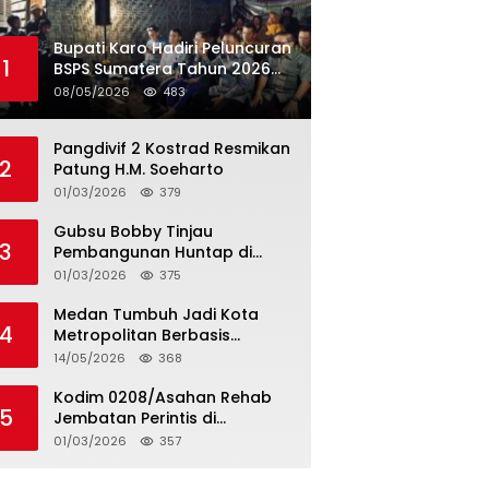
Bupati Karo Hadiri Peluncuran
1
BSPS Sumatera Tahun 2026
Secarra Daring
08/05/2026
483
Pangdivif 2 Kostrad Resmikan
2
Patung H.M. Soeharto
01/03/2026
379
Gubsu Bobby Tinjau
3
Pembangunan Huntap di
Tapteng
01/03/2026
375
Medan Tumbuh Jadi Kota
4
Metropolitan Berbasis
Teknologi
14/05/2026
368
Kodim 0208/Asahan Rehab
5
Jembatan Perintis di
Mandarsah
01/03/2026
357