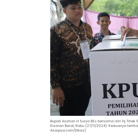
Bupati Asahan H Surya BSc bersama istri Hj Titiek
Kisaran Barat, Rabu (27/11/2024). Keduanya terl
Asarpua.com/Dikas)