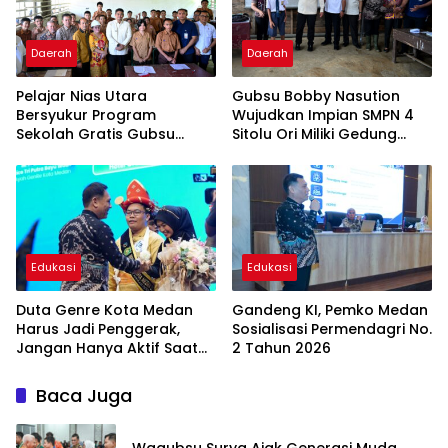
Daerah
Daerah
Pelajar Nias Utara
Gubsu Bobby Nasution
Bersyukur Program
Wujudkan Impian SMPN 4
Sekolah Gratis Gubsu
Sitolu Ori Miliki Gedung
Bobby Nasution Ringankan
Permanen
Beban Orang Tua
Edukasi
Edukasi
Duta Genre Kota Medan
Gandeng KI, Pemko Medan
Harus Jadi Penggerak,
Sosialisasi Permendagri No.
Jangan Hanya Aktif Saat
2 Tahun 2026
Ada Acara
Baca Juga