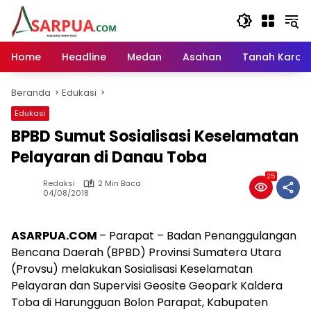
Langsung
ke
konten
Home
Headline
Medan
Asahan
Tanah Karo
Beranda
Edukasi
Edukasi
BPBD Sumut Sosialisasi Keselamatan
Pelayaran di Danau Toba
25
Redaksi
2 Min Baca
04/08/2018
ASARPUA.COM
– Parapat – Badan Penanggulangan
Bencana Daerah (BPBD) Provinsi Sumatera Utara
(Provsu) melakukan Sosialisasi Keselamatan
Pelayaran dan Supervisi Geosite Geopark Kaldera
Toba di Harungguan Bolon Parapat, Kabupaten