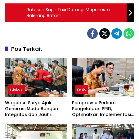
Ratusan Supir Taxi Datangi Mapolresta
Balerang Batam
Pos Terkait
Edukasi
Berita
Wagubsu Surya Ajak
Pemprovsu Perkuat
Generasi Muda Bangun
Pengelolaan PPID,
Integritas dan Jauhi
Optimalkan Implementasi
Narkoba
Permendagri Nomor 2
Tahun 2026