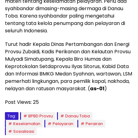
materi tentang keselamatan pelayaran. Perlu ada
syahbandar dimasing-masing dermaga di Danau
Toba. Karena syahbandar paling mengetahui
tentang tata kelola penumpang dan pelayaran di
seluruh Indonesia.
Turut hadir Kepala Dinas Pertambangan dan Energi
Provsu Zubaidi, Kadis Perikanan dan Kelautan Provsu
Mulyadi Simatupang, Kepala Biro Humas dan
Keprotokolan Setdaprovsu Ilyas Sitorus, Kabid Data
dan Informasi BMKG Medan Syahnan, wartawan, LSM
pemerhati lingkungan, para pemilik kapal, nakhoda,
nelayan dan ratusan masyarakat. (
as-01
)
Post Views:
25
Tag:
BPBD Provsu
Danau Toba
Keselamatan
Pelayaran
Perairan
Sosialisasi