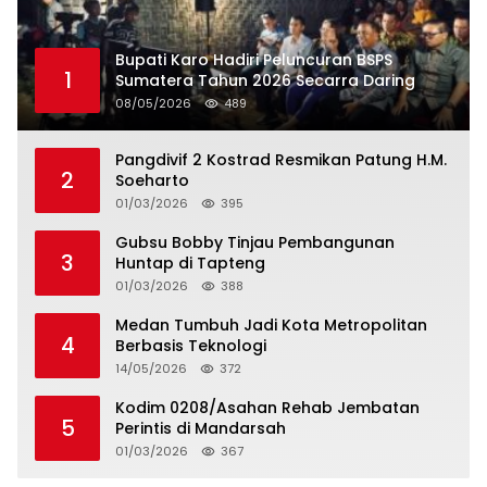
Bupati Karo Hadiri Peluncuran BSPS
1
Sumatera Tahun 2026 Secarra Daring
08/05/2026
489
Pangdivif 2 Kostrad Resmikan Patung H.M.
2
Soeharto
01/03/2026
395
Gubsu Bobby Tinjau Pembangunan
3
Huntap di Tapteng
01/03/2026
388
Medan Tumbuh Jadi Kota Metropolitan
4
Berbasis Teknologi
14/05/2026
372
Kodim 0208/Asahan Rehab Jembatan
5
Perintis di Mandarsah
01/03/2026
367