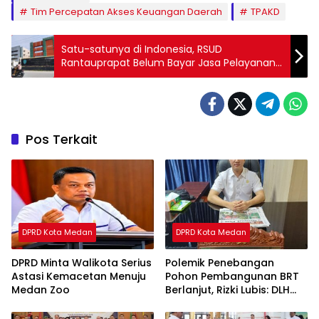
Tim Percepatan Akses Keuangan Daerah
TPAKD
Satu-satunya di Indonesia, RSUD
Rantauprapat Belum Bayar Jasa Pelayanan
Covid-19
Pos Terkait
DPRD Kota Medan
DPRD Kota Medan
DPRD Minta Walikota Serius
Polemik Penebangan
Astasi Kemacetan Menuju
Pohon Pembangunan BRT
Medan Zoo
Berlanjut, Rizki Lubis: DLH
Medan Jangan Buang
Badan