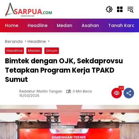
Langsung
ke
konten
Home
Headline
Medan
Asahan
Tanah Karo
Beranda
Headline
Headline
Medan
Umum
Bimtek dengan OJK, Sekdaprovsu
Tetapkan Program Kerja TPAKD
Sumut
24
Redaktur: Martin Tarigan
3 Min Baca
15/03/2025