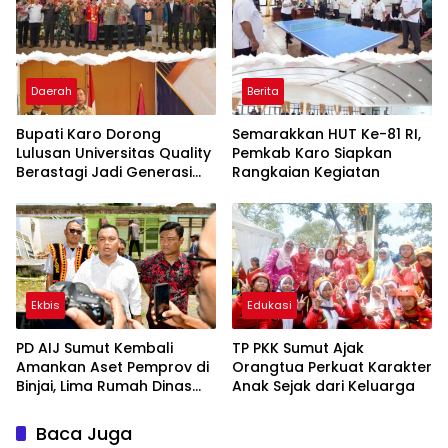
Daerah
Berita
Bupati Karo Dorong
Semarakkan HUT Ke-81 RI,
Lulusan Universitas Quality
Pemkab Karo Siapkan
Berastagi Jadi Generasi
Rangkaian Kegiatan
Inovatif dan Berintegritas
Ekbis
Edukasi
PD AIJ Sumut Kembali
TP PKK Sumut Ajak
Amankan Aset Pemprov di
Orangtua Perkuat Karakter
Binjai, Lima Rumah Dinas
Anak Sejak dari Keluarga
Eks Bioskop Ria Dibongkar
Baca Juga