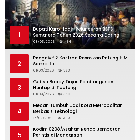
Bupati Karo Hadiri Peluncuran BSPS
1
Sumatera Tahun 2026 Secarra Daring
08/05/2026
484
Pangdivif 2 Kostrad Resmikan Patung H.M.
2
Soeharto
01/03/2026
383
Gubsu Bobby Tinjau Pembangunan
3
Huntap di Tapteng
01/03/2026
380
Medan Tumbuh Jadi Kota Metropolitan
4
Berbasis Teknologi
14/05/2026
369
Kodim 0208/Asahan Rehab Jembatan
5
Perintis di Mandarsah