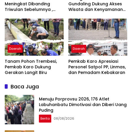
Meningkat Dibanding
Gundaling Dukung Akses
Triwulan Sebelumnya ,
Wisata dan Kenyamanan
Pertumbuhan Positif 5,06%
Masyarakat
Daerah
Daerah
Tanam Pohon Trembesi,
Pemkab Karo Apresiasi
Pemkab Karo Dukung
Personel Satpol PP, Linmas,
Gerakan Langit Biru
dan Pemadam Kebakaran
Baca Juga
Menuju Porprovsu 2026, 176 Atlet
Labuhanbatu Dimotivasi dan Diberi Uang
Puding
Berita
08/08/2026