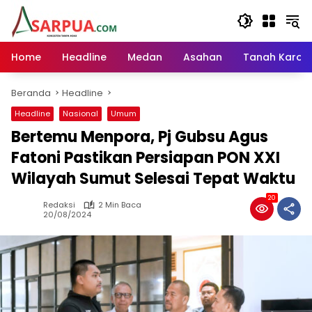
Langsung
ke
konten
Home
Headline
Medan
Asahan
Tanah Karo
Beranda
Headline
Headline
Nasional
Umum
Bertemu Menpora, Pj Gubsu Agus
Fatoni Pastikan Persiapan PON XXI
Wilayah Sumut Selesai Tepat Waktu
20
Redaksi
2 Min Baca
20/08/2024