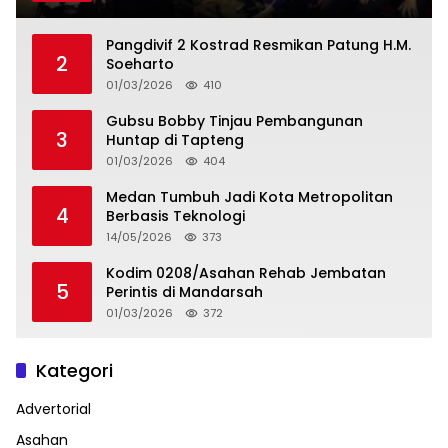
Pangdivif 2 Kostrad Resmikan Patung H.M.
2
Soeharto
01/03/2026
410
Gubsu Bobby Tinjau Pembangunan
3
Huntap di Tapteng
01/03/2026
404
Medan Tumbuh Jadi Kota Metropolitan
4
Berbasis Teknologi
14/05/2026
373
Kodim 0208/Asahan Rehab Jembatan
5
Perintis di Mandarsah
01/03/2026
372
Kategori
Advertorial
Asahan