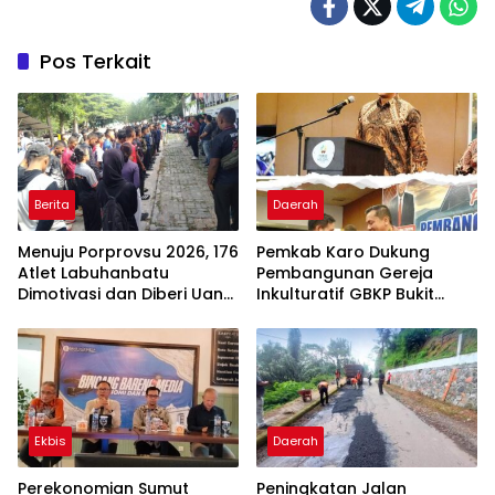
Pos Terkait
Berita
Daerah
Menuju Porprovsu 2026, 176
Pemkab Karo Dukung
Atlet Labuhanbatu
Pembangunan Gereja
Dimotivasi dan Diberi Uang
Inkulturatif GBKP Bukit
Puding
Klasis Barus Sibayak
Ekbis
Daerah
Perekonomian Sumut
Peningkatan Jalan