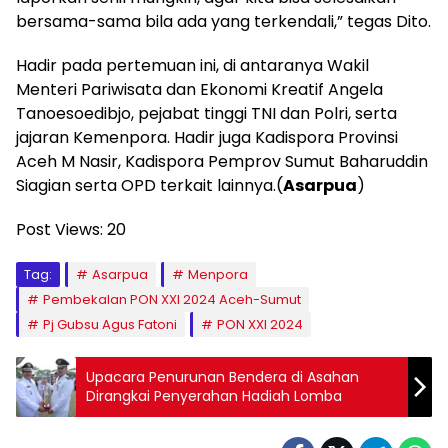
bersama-sama bila ada yang terkendali,” tegas Dito.
Hadir pada pertemuan ini, di antaranya Wakil
Menteri Pariwisata dan Ekonomi Kreatif Angela
Tanoesoedibjo, pejabat tinggi TNI dan Polri, serta
jajaran Kemenpora. Hadir juga Kadispora Provinsi
Aceh M Nasir, Kadispora Pemprov Sumut Baharuddin
Siagian serta OPD terkait lainnya.(
Asarpua
)
Post Views:
20
Tag:
Asarpua
Menpora
Pembekalan PON XXI 2024 Aceh-Sumut
Pj Gubsu Agus Fatoni
PON XXI 2024
Upacara Penurunan Bendera di Asahan
Dirangkai Penyerahan Hadiah Lomba