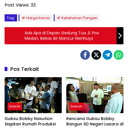
Post Views:
33
Tag:
Harga beras
Ketahanan Pangan
Ada Apa di Depan Gedung Tua Jl. Pos
Medan, Bekas Air Mancur Nienhuys
Pos Terkait
Daerah
Daerah
Gubsu Bobby Nasution
Rencana Gubsu Bobby
Siapkan Rumah Produksi
Bangun SD Negeri Lasara di