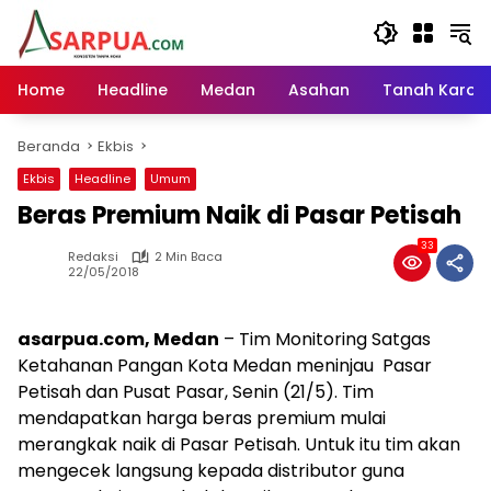
Langsung
ke
konten
Home
Headline
Medan
Asahan
Tanah Karo
Beranda
Ekbis
Ekbis
Headline
Umum
Beras Premium Naik di Pasar Petisah
33
Redaksi
2 Min Baca
22/05/2018
asarpua.com, Medan
– Tim Monitoring Satgas
Ketahanan Pangan Kota Medan meninjau Pasar
Petisah dan Pusat Pasar, Senin (21/5). Tim
mendapatkan harga beras premium mulai
merangkak naik di Pasar Petisah. Untuk itu tim akan
mengecek langsung kepada distributor guna