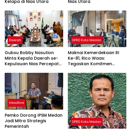
Kelapa di Nias Utara
Nias Utara
Daerah
DPRD Kota Medan
Gubsu Bobby Nasution
Maknai Kemerdekaan RI
Minta Kepala Daerah se-
Ke-81, Rico Waas:
Kepulauan Nias Percepat
Tegaskan Komitmen
Usulan BKP 2027
Pelayanan Primer
Headline
Pemko Dorong IPSM Medan
Jadi Mitra Strategis
DPRD Kota Medan
Pemerintah