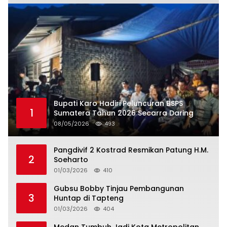
Bupati Karo Hadiri Peluncuran BSPS
1
Sumatera Tahun 2026 Secarra Daring
08/05/2026
493
Pangdivif 2 Kostrad Resmikan Patung H.M.
2
Soeharto
01/03/2026
410
Gubsu Bobby Tinjau Pembangunan
3
Huntap di Tapteng
01/03/2026
404
Medan Tumbuh Jadi Kota Metropolitan