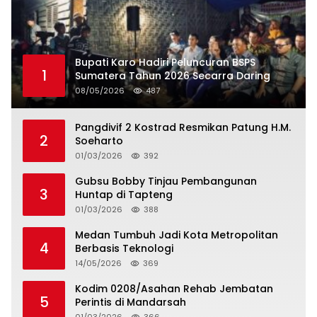
Bupati Karo Hadiri Peluncuran BSPS
1
Sumatera Tahun 2026 Secarra Daring
08/05/2026
487
Pangdivif 2 Kostrad Resmikan Patung H.M.
2
Soeharto
01/03/2026
392
Gubsu Bobby Tinjau Pembangunan
3
Huntap di Tapteng
01/03/2026
388
Medan Tumbuh Jadi Kota Metropolitan
4
Berbasis Teknologi
14/05/2026
369
Kodim 0208/Asahan Rehab Jembatan
5
Perintis di Mandarsah
01/03/2026
366