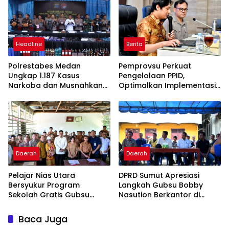
Headline
Berita
Polrestabes Medan
Pemprovsu Perkuat
Ungkap 1.187 Kasus
Pengelolaan PPID,
Narkoba dan Musnahkan
Optimalkan Implementasi
Puluhan Kilogram Barang
Permendagri Nomor 2
Bukti
Tahun 2026
Daerah
Daerah
Pelajar Nias Utara
DPRD Sumut Apresiasi
Bersyukur Program
Langkah Gubsu Bobby
Sekolah Gratis Gubsu
Nasution Berkantor di
Bobby Nasution Ringankan
Kepulauan Nias, Percepat
Beban Orang Tua
Pembangunan
Baca Juga