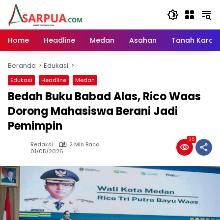
Langsung
ke
konten
Home
Headline
Medan
Asahan
Tanah Karo
Beranda
Edukasi
Edukasi
Headline
Medan
Bedah Buku Babad Alas, Rico Waas
Dorong Mahasiswa Berani Jadi
Pemimpin
35
Redaksi
2 Min Baca
01/05/2026