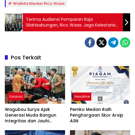
Walikita Medan Rico Waas
Terima Audiensi Pomparan Raja
Silahisabungan, Rico Waas: Jaga Kelestarian
Budaya dari Gempuran Teknologi
Pos Terkait
Edukasi
Headline
Wagubsu Surya Ajak
Pemko Medan Raih
Generasi Muda Bangun
Penghargaan Skor Arsip
Integritas dan Jauhi
ASN
Narkoba