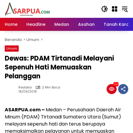
Langsung
ke
konten
Home
Headline
Medan
Asahan
Tanah Karo
Beranda
Umum
Umum
Dewas: PDAM Tirtanadi Melayani
Sepenuh Hati Memuaskan
Pelanggan
24
Redaksi
2 Min Baca
18/09/2018
ASARPUA.com –
Medan – Perusahaan Daerah Air
Minum (PDAM) Tirtanadi Sumatera Utara (Sumut)
melayani sepenuh hati dan terus berupaya
memaksimalkan pelayanan untuk memuaskan