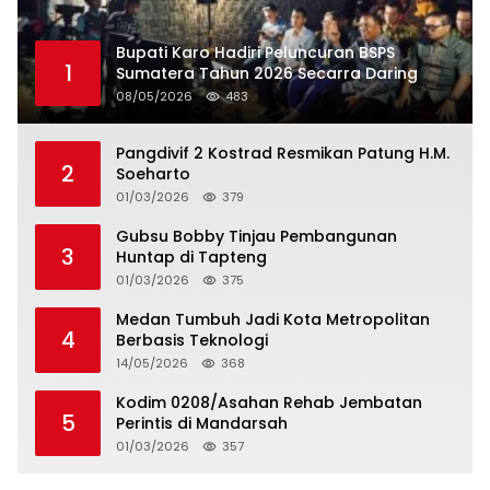
Bupati Karo Hadiri Peluncuran BSPS
1
Sumatera Tahun 2026 Secarra Daring
08/05/2026
483
Pangdivif 2 Kostrad Resmikan Patung H.M.
2
Soeharto
01/03/2026
379
Gubsu Bobby Tinjau Pembangunan
3
Huntap di Tapteng
01/03/2026
375
Medan Tumbuh Jadi Kota Metropolitan
4
Berbasis Teknologi
14/05/2026
368
Kodim 0208/Asahan Rehab Jembatan
5
Perintis di Mandarsah
01/03/2026
357