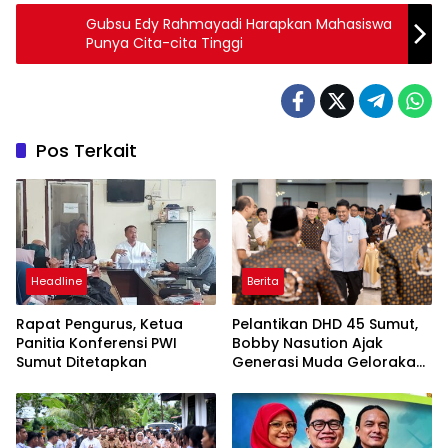
Gubsu Edy Rahmayadi Harapkan Mahasiswa
Punya Cita-cita Tinggi
Pos Terkait
Headline
Berita
Rapat Pengurus, Ketua
Pelantikan DHD 45 Sumut,
Panitia Konferensi PWI
Bobby Nasution Ajak
Sumut Ditetapkan
Generasi Muda Gelorakan
Semangat Juang ’45