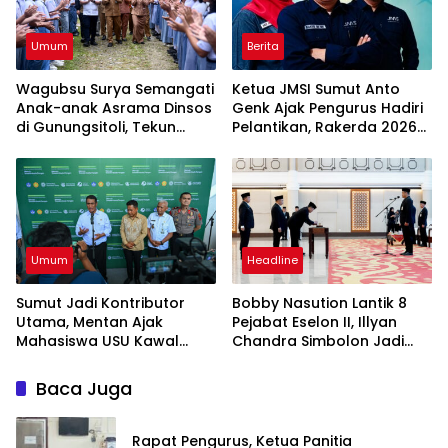
Umum
Berita
Wagubsu Surya Semangati
Ketua JMSI Sumut Anto
Anak-anak Asrama Dinsos
Genk Ajak Pengurus Hadiri
di Gunungsitoli, Tekun
Pelantikan, Rakerda 2026
Belajar Raih Cita-cita
dan Family Gathering
Umum
Headline
Sumut Jadi Kontributor
Bobby Nasution Lantik 8
Utama, Mentan Ajak
Pejabat Eselon II, Illyan
Mahasiswa USU Kawal
Chandra Simbolon Jadi
Swasembada Pangan
Kadisnaker Sumut
Baca Juga
Rapat Pengurus, Ketua Panitia