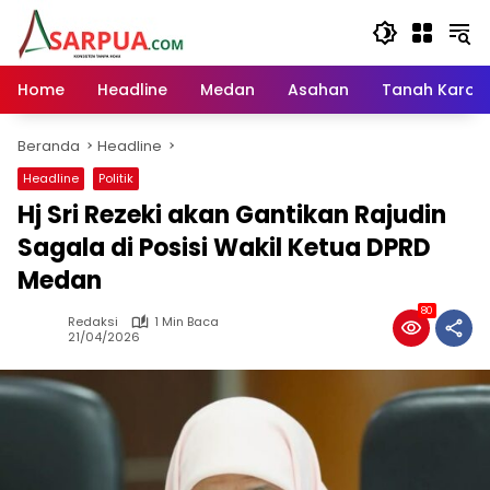
Langsung
ke
konten
Home
Headline
Medan
Asahan
Tanah Karo
Beranda
Headline
Headline
Politik
Hj Sri Rezeki akan Gantikan Rajudin
Sagala di Posisi Wakil Ketua DPRD
Medan
80
Redaksi
1 Min Baca
21/04/2026