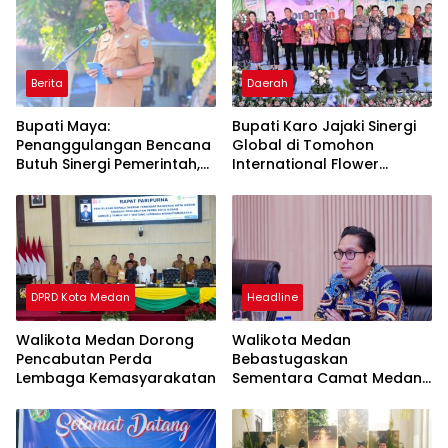
Berita
Daerah
Bupati Maya:
Bupati Karo Jajaki Sinergi
Penanggulangan Bencana
Global di Tomohon
Butuh Sinergi Pemerintah,
International Flower
Masyarakat dan Dunia
Festival 2026
Usaha
DPRD Kota Medan
Headline
Walikota Medan Dorong
Walikota Medan
Pencabutan Perda
Bebastugaskan
Lembaga Kemasyarakatan
Sementara Camat Medan
Timur