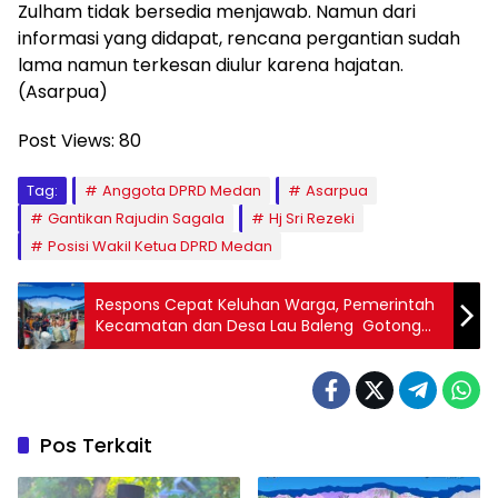
Zulham tidak bersedia menjawab. Namun dari
informasi yang didapat, rencana pergantian sudah
lama namun terkesan diulur karena hajatan.
(Asarpua)
Post Views:
80
Tag:
Anggota DPRD Medan
Asarpua
Gantikan Rajudin Sagala
Hj Sri Rezeki
Posisi Wakil Ketua DPRD Medan
Respons Cepat Keluhan Warga, Pemerintah
Kecamatan dan Desa Lau Baleng Gotong
Royong Tanganan Sampah
Pos Terkait